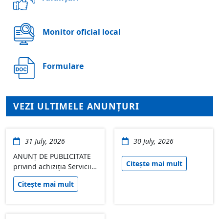
Monitor oficial local
Formulare
VEZI ULTIMELE ANUNȚURI
31 July, 2026
30 July, 2026
ANUNȚ DE PUBLICITATE
Citește mai mult
privind achiziţia Servicii
de hrană copii în cadrul
Citește mai mult
proiectului „VLAST-AR –
Viziune Locală și
Angajament pentru
Școlarizarea Tuturor –