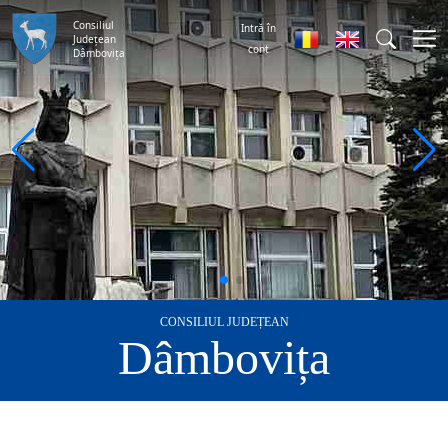
Consiliul
Intră în
Județean
cont
Dâmbovița
CONSILIUL JUDEȚEAN
Dâmbovița