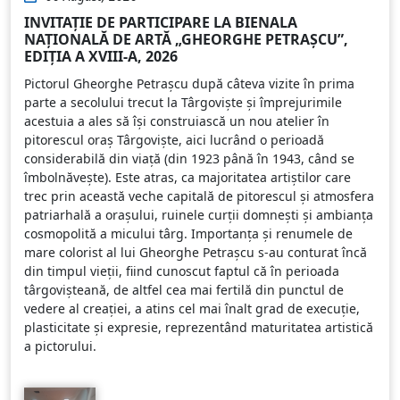
INVITAȚIE DE PARTICIPARE LA BIENALA
NAȚIONALĂ DE ARTĂ „GHEORGHE PETRAȘCU”,
EDIŢIA A XVIII-A, 2026
Pictorul Gheorghe Petrașcu după câteva vizite în prima
parte a secolului trecut la Târgoviște și împrejurimile
acestuia a ales să își construiască un nou atelier în
pitorescul oraș Târgoviște, aici lucrând o perioadă
considerabilă din viață (din 1923 până în 1943, când se
îmbolnăvește). Este atras, ca majoritatea artiștilor care
trec prin această veche capitală de pitorescul și atmosfera
patriarhală a orașului, ruinele curții domnești și ambianța
cosmopolită a micului târg. Importanța și renumele de
mare colorist al lui Gheorghe Petrașcu s-au conturat încă
din timpul vieții, fiind cunoscut faptul că în perioada
târgovișteană, de altfel cea mai fertilă din punctul de
vedere al creației, a atins cel mai înalt grad de execuție,
plasticitate și expresie, reprezentând maturitatea artistică
a pictorului.