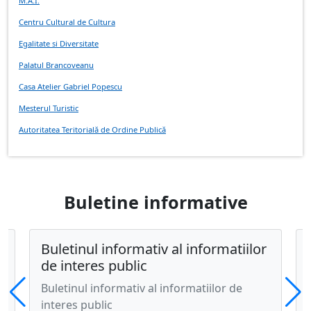
M.A.I.
Centru Cultural de Cultura
Egalitate si Diversitate
Palatul Brancoveanu
Casa Atelier Gabriel Popescu
Mesterul Turistic
Autoritatea Teritorială de Ordine Publică
Strategia de dezvoltare durabilă a județului Dâmbovița
Standarde înalte de cunoştinţe şi expertiză pentru funcţionarii publici
Reducerea riscurilor la nivel județean
Buletine informative
Fonduri UE
SI tu contezi
Buletinul informativ al informatiilor
Pestera Ialomitei
de interes public
ATOP Dambovita
Buletinul informativ al informatiilor de
CARPATMONTANA SERV
interes public