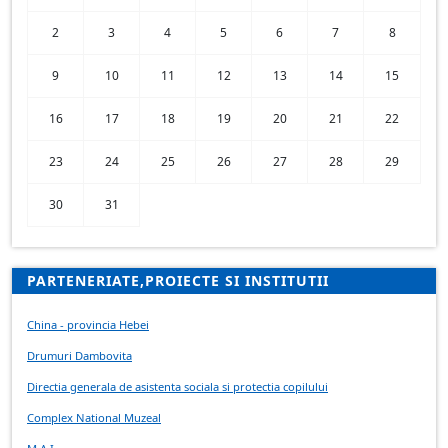
2
3
4
5
6
7
8
9
10
11
12
13
14
15
16
17
18
19
20
21
22
23
24
25
26
27
28
29
30
31
PARTENERIATE,PROIECTE SI INSTITUTII
China - provincia Hebei
Drumuri Dambovita
Directia generala de asistenta sociala si protectia copilului
Complex National Muzeal