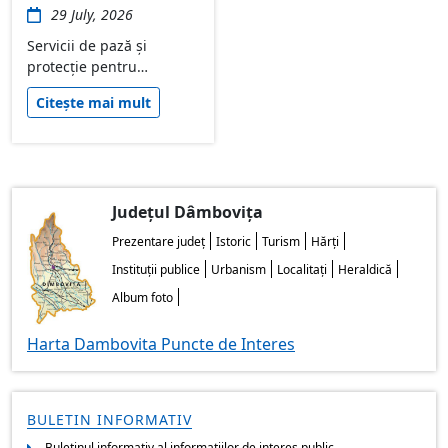
29 July, 2026
Ajutor și Respect” – SMIS
334301
Servicii de pază și
protecție pentru
obiectivul Depozit de
Citește mai mult
deșeuri Aninoasa, aflat în
domeniul public al
județului Dâmbovița.
Judeţul Dâmbovița
Prezentare judeţ
Istoric
Turism
Hărţi
Instituţii publice
Urbanism
Localitaţi
Heraldică
Album foto
Harta Dambovita Puncte de Interes
BULETIN INFORMATIV
Buletinul informativ al informatiilor de interes public