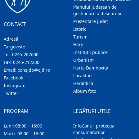
Planului județean de
gestionare a deșeurilor
Prezentare judeţ
CONTACT
Istoric
Turism
Adresă:
Hărţi
Targoviste
Instituţii publice
Tel:
0245-207600
Urbanism
Fax:
0245-212230
Harta Dambovita
Email:
consjdb@cjd.ro
Localitaţi
Facebook
Heraldică
Instagram
Album foto
Twitter
PROGRAM
LEGĂTURI UTILE
Luni: 08:00 – 16:00
InfoCons - protecția
consumatorilor
Marți: 08:00 – 16:00