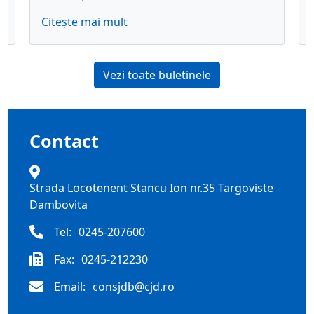
Parcul Industrial Priboiu
Citește mai mult
Asociatia De Dezvoltare Intercomunitara "Management Integrat Al
Deseurilor In Judetul Dambovita"
Sistem Informatic integrat
Vezi toate buletinele
Proiect Interreg VI C
Compania de apa
GESTIONAREA CALITĂȚII AERULUI ÎNCONJURĂTOR
Contact
Strada Locotenent Stancu Ion nr.35 Targoviste
Dambovita
Tel:
0245-207600
Fax:
0245-212230
Email:
consjdb@cjd.ro