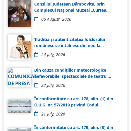
Consiliul Județean Dâmbovița, prin
Complexul Național Muzeal „Curtea
Domnească” Târgoviște, desfășoară, în
06 August, 2026
perioada 3 -14 august 2026, programul
educațional „Vacanță la muzeu”, destinat
copiilor cu vârste cuprinse între 6 și 14 ani.
Tradiția și autenticitatea folclorului
Încă din primele zile, proiectul s-a bucurat
românesc se întâlnesc din nou la
de un interes deosebit, participanții
Târgoviște, odată cu lansarea înscrierilor
descoperind patrimoniul cultural prin
24 July, 2026
pentru cea de-a XII-a ediție a 𝐅𝐞𝐬𝐭𝐢𝐯𝐚𝐥𝐮𝐥𝐮𝐢-
activități interactive, creative și adaptate
𝐂𝐨𝐧𝐜𝐮𝐫𝐬 𝐍𝐚𝐭̦𝐢𝐨𝐧𝐚𝐥 „𝐈𝐨𝐧 𝐃𝐨𝐥𝐚̆𝐧𝐞𝐬𝐜𝐮”
vârstei lor.
Din cauza condițiilor meteorologice
nefavorabile, spectacolele de teatru,
inclusiv jocurile interactive, programate
22 July, 2026
astăzi, în cadrul „𝐌𝐢𝐦𝐞𝐬𝐢𝐬 𝐅𝐞𝐬𝐭”, se amână
pentru mâine, 23 iulie, începând cu ora
În conformitate cu art. 178, alin. (1) din
14:00. Vă mulțumim pentru înțelegere și vă
O.U.G. nr. 57/2019 privind Codul
așteptăm să ne bucurăm împreună de
administrativ, se convoacă Consiliul
magia teatrului și a poveștilor!
21 July, 2026
Judeţean Dâmboviţa în şedinţă ordinară,
miercuri, 22.07.2026, ora 14:00, care se va
În conformitate cu art. 179, alin. (3) din
desfăşura în „Sala de ședințe”, Corp G,