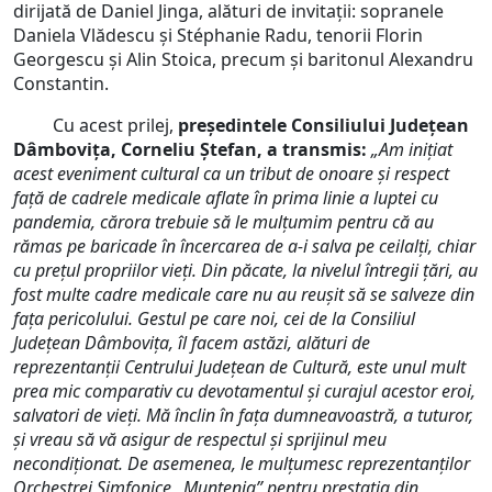
dirijată de Daniel Jinga, alături de invitații: sopranele
Daniela Vlădescu și Stéphanie Radu, tenorii Florin
Georgescu și Alin Stoica, precum și baritonul Alexandru
Constantin.
Cu acest prilej,
președintele Consiliului Județean
Dâmbovița, Corneliu Ștefan, a transmis:
„Am inițiat
acest eveniment cultural ca un tribut de onoare și respect
față de cadrele medicale aflate în prima linie a luptei cu
pandemia, cărora trebuie să le mulțumim pentru că au
rămas pe baricade în încercarea de a-i salva pe ceilalți, chiar
cu prețul propriilor vieți. Din păcate, la nivelul întregii țări, au
fost multe cadre medicale care nu au reuşit să se salveze din
fața pericolului. Gestul pe care noi, cei de la Consiliul
Județean Dâmbovița, îl facem astăzi, alături de
reprezentanții Centrului Județean de Cultură, este unul mult
prea mic comparativ cu devotamentul și curajul acestor eroi,
salvatori de vieți. Mă înclin în fața dumneavoastră, a tuturor,
și vreau să vă asigur de respectul și sprijinul meu
necondiționat. De asemenea, le mulțumesc reprezentanților
Orchestrei Simfonice „Muntenia” pentru prestația din