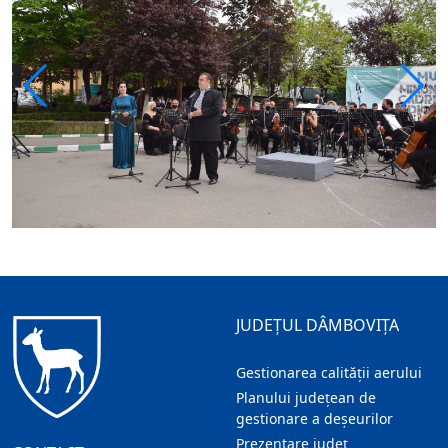
JUDEȚUL DÂMBOVIȚA
Gestionarea calității aerului
Planului județean de
gestionare a deșeurilor
Prezentare judeţ