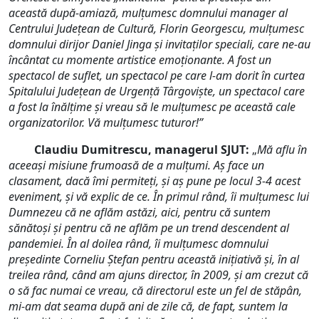
această după-amiază, mulțumesc domnului manager al
Centrului Județean de Cultură, Florin Georgescu, mulțumesc
domnului dirijor Daniel Jinga și invitaților speciali, care ne-au
încântat cu momente artistice emoționante.
A fost un
spectacol de suflet, un spectacol pe care l-am dorit în curtea
Spitalului Județean de Urgență Târgovişte, un spectacol care
a fost la înălțime și vreau să le mulțumesc pe această cale
organizatorilor. Vă mulțumesc tuturor!”
Claudiu Dumitrescu, managerul SJUT:
„
Mă aflu în
aceeași misiune frumoasă de a mulțumi. Aș face un
clasament, dacă îmi permiteți, și aș pune pe locul 3-4 acest
eveniment, și vă explic de ce. În primul rând, îi mulțumesc lui
Dumnezeu că ne aflăm astăzi, aici, pentru că suntem
sănătoși și pentru că ne aflăm pe un trend descendent al
pandemiei. În al doilea
rând, îi mulțumesc domnului
președinte Corneliu Ștefan pentru această inițiativă și, în al
treilea rând, când am ajuns director, în 2009, și am crezut că
o să fac numai ce vreau, că directorul este un fel de stăpân,
mi-am dat seama după ani de zile că, de fapt, suntem la