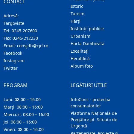
CONTACT
Istoric
Turism
Adresă:
Hărţi
Targoviste
Instituţii publice
Tel:
0245-207600
Urbanism
Fax:
0245-212230
Harta Dambovita
Email:
consjdb@cjd.ro
Localitaţi
Facebook
Heraldică
Instagram
Album foto
Twitter
PROGRAM
LEGĂTURI UTILE
Luni: 08:00 – 16:00
InfoCons - protecția
consumatorilor
Marți: 08:00 – 16:00
Platforma Națională de
Miercuri: 08:00 – 16:00
Pregătire pt. Situații de
Joi: 08:00 – 16:00
Urgență
Vineri: 08:00 – 16:00
Parteneriate, Proiecte și