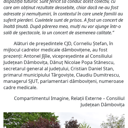
dispoziția tuturor. Sunt fericit să conduc acest colectiv, cu
care am obținut rezultate deosebite, chiar dacă ne-au fost
adresate și nemulțumiri, în contextul în care unele familii au
suferit pierderi. Cuvintele sunt de prisos. A fost un concert de
înaltă ținută. După părerea mea, mulți nu vor ajunge într-o
sală de spectacole, la un concert de asemenea calitate.”
Alături de președintele CJD, Corneliu Ștefan, în
mijlocul cadrelor medicale dâmbovițene, au fost
prezenți: Antonel Jîjîie, vicepreședinte al Consiliului
Județean Dâmbovița, Dănuț Nicolae Popa Stănescu,
secretarul general al județului, Cristian Daniel Stan,
primarul municipiului Târgoviște, Claudiu Dumitrescu,
managerul SJUT, parlamentari dâmbovițeni, numeroase
cadre medicale.
Compartimentul Imagine, Relații Externe – Consiliul
Județean Dâmbovița