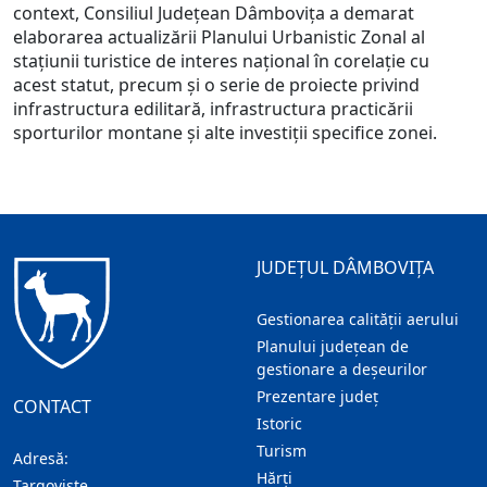
context, Consiliul Județean Dâmbovița a demarat
elaborarea actualizării Planului Urbanistic Zonal al
stațiunii turistice de interes național în corelație cu
acest statut, precum și o serie de proiecte privind
infrastructura edilitară, infrastructura practicării
sporturilor montane și alte investiții specifice zonei.
JUDEȚUL DÂMBOVIȚA
Gestionarea calității aerului
Planului județean de
gestionare a deșeurilor
Prezentare judeţ
CONTACT
Istoric
Turism
Adresă:
Hărţi
Targoviste