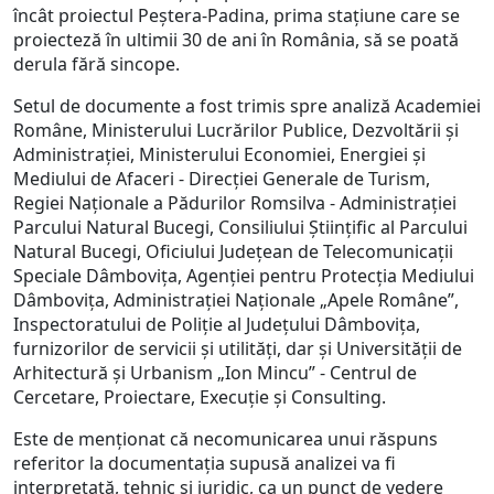
încât proiectul Peștera-Padina, prima stațiune care se
proiecteză în ultimii 30 de ani în România, să se poată
derula fără sincope.
Setul de documente a fost trimis spre analiză Academiei
Române, Ministerului Lucrărilor Publice, Dezvoltării și
Administrației, Ministerului Economiei, Energiei și
Mediului de Afaceri - Direcției Generale de Turism,
Regiei Naționale a Pădurilor Romsilva - Administrației
Parcului Natural Bucegi, Consiliului Științific al Parcului
Natural Bucegi, Oficiului Județean de Telecomunicații
Speciale Dâmboviţa, Agenției pentru Protecția Mediului
Dâmboviţa, Administrației Naționale „Apele Române”,
Inspectoratului de Poliție al Județului Dâmbovița,
furnizorilor de servicii și utilități, dar și Universității de
Arhitectură și Urbanism „Ion Mincu” - Centrul de
Cercetare, Proiectare, Execuție și Consulting.
Este de menționat că necomunicarea unui răspuns
referitor la documentația supusă analizei va fi
interpretată, tehnic și juridic, ca un punct de vedere