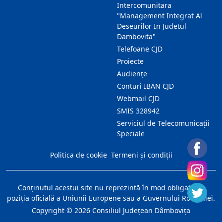
Intercomunitara
"Management Integrat Al
Deseurilor In Judetul
Dambovita"
Telefoane CJD
Proiecte
Audienţe
Conturi IBAN CJD
Webmail CJD
SMIS 328942
Serviciul de Telecomunicații
Speciale
Politica de cookie
Termeni și condiții
Conţinutul acestui site nu reprezintă în mod obligatoriu
poziţia oficială a Uniunii Europene sau a Guvernului României.
Copyright ©
2026
Consiliul Judeţean Dâmboviţa