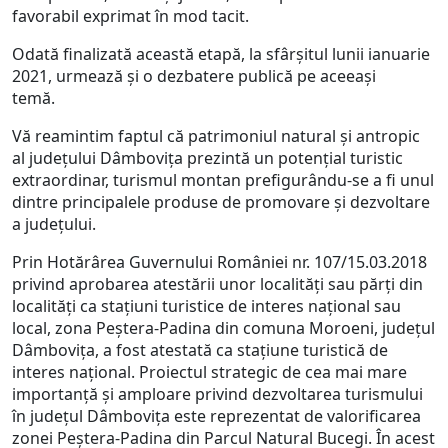
favorabil exprimat în mod tacit.
Odată finalizată această etapă, la sfârșitul lunii ianuarie
2021, urmează și o dezbatere publică pe aceeași
temă.
Vă reamintim faptul că patrimoniul natural și antropic
al județului Dâmbovița prezintă un potențial turistic
extraordinar, turismul montan prefigurându-se a fi unul
dintre principalele produse de promovare și dezvoltare
a județului.
Prin Hotărârea Guvernului României nr. 107/15.03.2018
privind aprobarea atestării unor localități sau părți din
localități ca stațiuni turistice de interes național sau
local, zona Peștera-Padina din comuna Moroeni, județul
Dâmbovița, a fost atestată ca stațiune turistică de
interes național. Proiectul strategic de cea mai mare
importanță și amploare privind dezvoltarea turismului
în județul Dâmbovița este reprezentat de valorificarea
zonei Peștera-Padina din Parcul Natural Bucegi. În acest