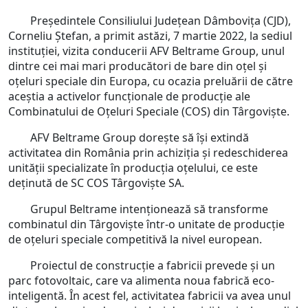
Președintele Consiliului Judeţean Dâmboviţa (CJD),
Corneliu Ștefan, a primit astăzi, 7 martie 2022, la sediul
instituției, vizita conducerii AFV Beltrame Group, unul
dintre cei mai mari producători de bare din oțel şi
oţeluri speciale din Europa, cu ocazia preluării de către
aceștia a activelor funcționale de producție ale
Combinatului de Oțeluri Speciale (COS) din Târgoviște.
AFV Beltrame Group dorește să își extindă
activitatea din România prin achiziţia și redeschiderea
unităţii specializate în producţia oţelului, ce este
deţinută de SC COS Târgoviște SA.
Grupul Beltrame intenționează să transforme
combinatul din Târgoviște într-o unitate de producție
de oțeluri speciale competitivă la nivel european.
Proiectul de construcție a fabricii prevede și un
parc fotovoltaic, care va alimenta noua fabrică eco-
inteligentă. În acest fel, activitatea fabricii va avea unul