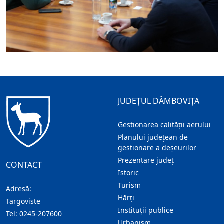
JUDEȚUL DÂMBOVIȚA
Gestionarea calității aerului
Planului județean de
gestionare a deșeurilor
Prezentare judeţ
CONTACT
Istoric
Turism
Adresă:
Hărţi
Targoviste
Instituţii publice
Tel:
0245-207600
Urbanism