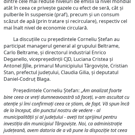
dintre cele mai reduse niveluri de emisii la nivel mondial
atât în ceea ce privește gazele cu efect de seră, cât și
pulberile în suspensie (praf), precum și un consum
scăzut de apă (prin tratare ṣi recirculare), respectiv cel
mai înalt nivel de economie circulară.
La discuțiile cu președintele Corneliu Ștefan au
participat managerul general al grupului Beltrame,
Carlo Beltrame, și directorul industrial Enrico
Deganello, vicepreședinții CJD, Luciana Cristea și
Antonel Jîjîie, primarul Municipiului Târgoviște, Cristian
Stan, prefectul județului, Claudia Gilia, și deputatul
Daniel-Codruţ Blaga.
Președintele Corneliu Ștefan: „
Am analizat foarte
bine ceea ce vreți dumneavoastră să faceți, v-am ascultat cu
atenție și îmi confirmați ceea ce știam, de fapt. Vă spun încă
de la început, din punctul nostru de vedere - al
municipalității și al județului - aveți tot sprijinul pentru
investiția din municipiul Târgoviște. Noi, ca administrație
județeană, avem datoria de a vă pune la dispoziție tot ceea