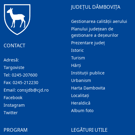
JUDEȚUL DÂMBOVIȚA
Gestionarea calității aerului
Planului județean de
gestionare a deșeurilor
Prezentare judeţ
CONTACT
Istoric
Turism
Adresă:
Hărţi
Targoviste
Instituţii publice
Tel:
0245-207600
Urbanism
Fax:
0245-212230
Harta Dambovita
Email:
consjdb@cjd.ro
Localitaţi
Facebook
Heraldică
Instagram
Album foto
Twitter
PROGRAM
LEGĂTURI UTILE