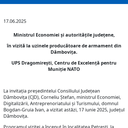
17.06.2025
Ministrul Economiei și autoritățile județene,
în vizită la uzinele
producătoare
de armament din
Dâmbovița.
UPS Dragomirești, Centru de Excelență pentru
Muniție NATO
La invitația președintelui Consiliului Judeţean
Dâmboviţa (CJD), Corneliu Ștefan, ministrul Economiei,
Digitalizării, Antreprenoriatului și Turismului, domnul
Bogdan-Gruia Ivan, a vizitat astăzi, 17 iunie 2025, județul
Dâmbovița.
Programul vizitei a început în localitatea Petrești, la