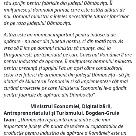
său sprijin pentru fabricile din județul Dâmbovița. Îi
mulțumesc și domnului primar, care este astăzi alături de
noi. Domnul ministru a înțeles necesitățile tuturor fabricilor
de pe raza județului Dâmbovița.
Astăzi este un moment important pentru industria de
apărare - nu doar din județul nostru, ci din toată țara. Aș
vrea să îl las pe domnul ministru să anunțe, aici, la
Dragomirești, parteneriatul pe care Guvernul României îl are
pentru industria de apărare. Îi mulțumesc domnului ministru
pentru prezență și sprijin! Fac un apel către conducătorii
celor trei fabrici de armament din județul Dâmbovița - să fie
alături de Ministerul Economiei și să implementeze cât mai
curând proiectele pe care Ministerul Economiei le-a gândit
pentru fabricile de apărare din Dâmbovița”.
Ministrul
Economiei, Digitalizării,
Antreprenoriatului și Turismului, Bogdan-Gruia
Ivan:
„
Dâmbovița reprezintă unul dintre cele mai
importante județe din punct de vedere al capacităților de
producție pentru industria de apărare a României; este un