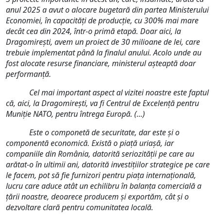
anul 2025 a avut o alocare bugetară din partea Ministerului
Economiei, în capacități de producție, cu 300% mai mare
decât cea din 2024, într-o primă etapă. Doar aici, la
Dragomirești, avem un proiect de 30 milioane de lei, care
trebuie implementat până la finalul anului. Acolo unde au
fost alocate resurse financiare, ministerul așteaptă doar
performanță.
Cel mai important aspect al vizitei noastre este faptul
că, aici, la Dragomirești, va fi Centrul de Excelență pentru
Muniție NATO, pentru întrega Europă. (...)
Este o componetă de securitate, dar este și o
componentă economică. Există o piață uriașă, iar
companiile din România, datorită seriozității pe care au
arătat-o în ultimii ani, datorită investițiilor strategice pe care
le facem, pot să fie furnizori pentru piața internațională,
lucru care aduce atât un echilibru în balanța comercială a
țării noastre, deoarece producem și exportăm, cât și o
dezvoltare clară pentru comunitatea locală.