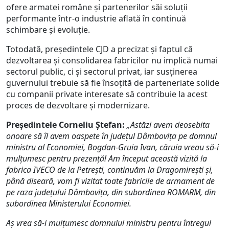
ofere armatei române și partenerilor săi soluții
performante într-o industrie aflată în continuă
schimbare și evoluție.
Totodată, președintele CJD a precizat și faptul că
dezvoltarea și consolidarea fabricilor nu implică numai
sectorul public, ci și sectorul privat, iar susținerea
guvernului trebuie să fie însoțită de parteneriate solide
cu companii private interesate să contribuie la acest
proces de dezvoltare și modernizare.
Președintele Corneliu Ștefan:
„Astăzi avem deosebita
onoare să îl avem oaspete în județul Dâmbovița pe domnul
ministru al Economiei, Bogdan-Gruia Ivan, căruia vreau să-i
mulțumesc pentru prezență! Am început această vizită la
fabrica IVECO de la Petrești, continuăm la Dragomirești și,
până diseară, vom fi vizitat toate fabricile de armament de
pe raza județului Dâmbovița, din subordinea ROMARM, din
subordinea Ministerului Economiei.
Aș vrea să-i mulțumesc domnului ministru pentru întregul