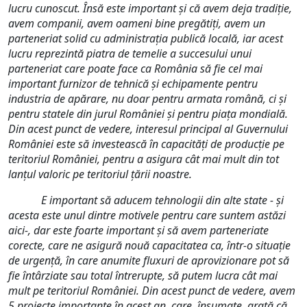
lucru cunoscut. Însă este important și că avem deja tradiție,
avem companii, avem oameni bine pregătiți, avem un
parteneriat solid cu administrația publică locală, iar acest
lucru reprezintă piatra de temelie a succesului unui
parteneriat care poate face ca România să fie cel mai
important furnizor de tehnică și echipamente pentru
industria de apărare, nu doar pentru armata română, ci și
pentru statele din jurul României și pentru piața mondială.
Din acest punct de vedere, interesul principal al Guvernului
României este să investească în capacități de producție pe
teritoriul României, pentru a asigura cât mai mult din tot
lanțul valoric pe teritoriul țării noastre.
E important să aducem tehnologii din alte state - și
acesta este unul dintre motivele pentru care suntem astăzi
aici-, dar este foarte important și să avem parteneriate
corecte, care ne asigură nouă capacitatea ca, într-o situație
de urgență, în care anumite fluxuri de aprovizionare pot să
fie întârziate sau total întrerupte, să putem lucra cât mai
mult pe teritoriul României. Din acest punct de vedere, avem
5 proiecte importante în acest an, care, însumate, arată că