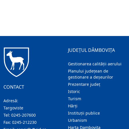
JUDEȚUL DÂMBOVIȚA
Gestionarea calității aerului
Planului județean de
gestionare a deșeurilor
Prezentare judeţ
CONTACT
Istoric
Turism
Adresă:
Hărţi
Targoviste
Instituţii publice
Tel:
0245-207600
Urbanism
Fax:
0245-212230
Harta Dambovita