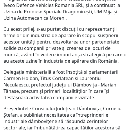
Iveco Defence Vehicles Romania SRL, și a continuat la
Uzina de Produse Speciale Dragomirești, UM Mija și
Uzina Automecanica Moreni.
Cu acest prilej, s-au purtat discuții cu reprezentanții
firmelor din industria de apărare în scopul susținerii
acestor unități pentru dezvoltarea unor parteneriate
solide cu companii private și crearea de locuri de
muncă, având în vedere importanța strategică pe care o
au aceste uzine în industria de apărare din România.
Delegația ministerială a fost însoțită și parlamentarii
Carmen Holban, Titus Corlățean și Laurențiu
Neculaescu, prefectul județului Dâmbovița - Marian
Tănase, precum și primarii localităților în care își
desfășoară activitatea companiile vizitate.
Președintele Consiliului Judeţean Dâmboviţa, Corneliu
Ștefan, a subliniat necesitatea ca întreprinderile
industriale dâmbovițene să răspundă cerințelor
sectoriale, iar îmbunătățirea capacităților acestora să