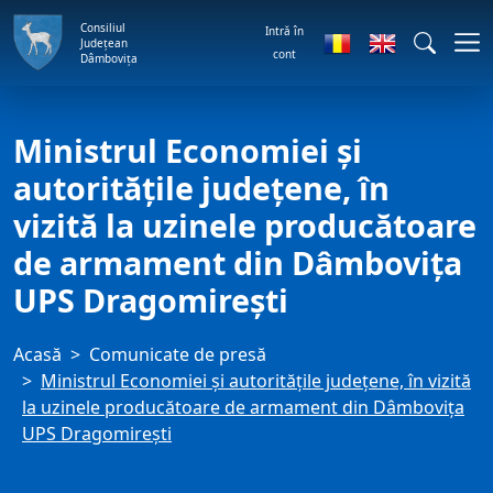
Consiliul
Intră în
Județean
cont
Dâmbovița
Ministrul Economiei și
autoritățile județene, în
vizită la uzinele producătoare
de armament din Dâmbovița
UPS Dragomirești
Acasă
Comunicate de presă
Ministrul Economiei și autoritățile județene, în vizită
la uzinele producătoare de armament din Dâmbovița
UPS Dragomirești