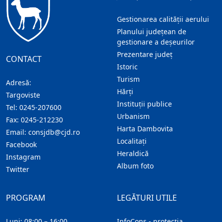
Gestionarea calității aerului
Planului județean de
gestionare a deșeurilor
Prezentare judeţ
CONTACT
Istoric
Turism
Adresă:
Hărţi
Targoviste
Instituţii publice
Tel:
0245-207600
Urbanism
Fax:
0245-212230
Harta Dambovita
Email:
consjdb@cjd.ro
Localitaţi
Facebook
Heraldică
Instagram
Album foto
Twitter
PROGRAM
LEGĂTURI UTILE
Luni: 08:00 – 16:00
InfoCons - protecția