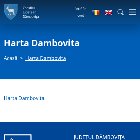
Consiliul
Intră în
Județean
cont
Dâmbovița
Harta Dambovita
Acasă
Harta Dambovita
Harta Dambovita
JUDEȚUL DÂMBOVIȚA