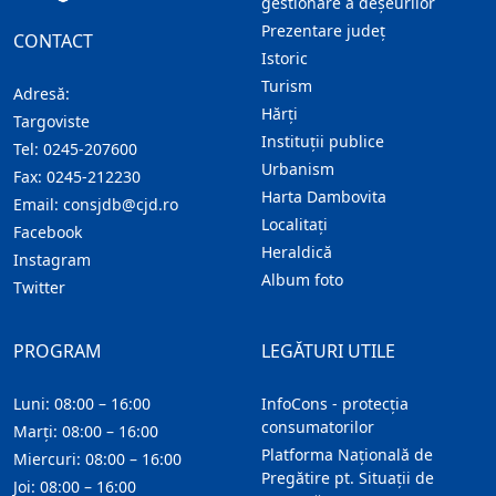
gestionare a deșeurilor
Prezentare judeţ
CONTACT
Istoric
Turism
Adresă:
Hărţi
Targoviste
Instituţii publice
Tel:
0245-207600
Urbanism
Fax:
0245-212230
Harta Dambovita
Email:
consjdb@cjd.ro
Localitaţi
Facebook
Heraldică
Instagram
Album foto
Twitter
PROGRAM
LEGĂTURI UTILE
Luni: 08:00 – 16:00
InfoCons - protecția
consumatorilor
Marți: 08:00 – 16:00
Platforma Națională de
Miercuri: 08:00 – 16:00
Pregătire pt. Situații de
Joi: 08:00 – 16:00