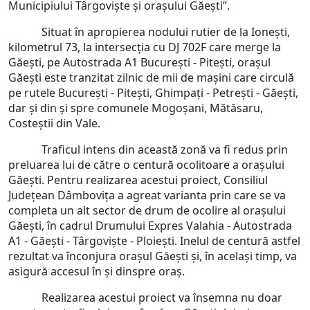
Municipiului Târgoviște și orașului Găești”.
Situat în apropierea nodului rutier de la Ioneşti,
kilometrul 73, la intersecţia cu DJ 702F care merge la
Găeşti, pe Autostrada A1 Bucureşti - Piteşti, orașul
Găești este tranzitat zilnic de mii de mașini care circulă
pe rutele București - Pitești, Ghimpați - Petrești - Găești,
dar și din și spre comunele Mogoșani, Mătăsaru,
Costeștii din Vale.
Traficul intens din această zonă va fi redus prin
preluarea lui de către o centură ocolitoare a orașului
Găești. Pentru realizarea acestui proiect, Consiliul
Județean Dâmbovița a agreat varianta prin care se va
completa un alt sector de drum de ocolire al orașului
Găești, în cadrul Drumului Expres Valahia - Autostrada
A1 - Găești - Târgoviște - Ploiești. Inelul de centură astfel
rezultat va înconjura orașul Găești și, în același timp, va
asigură accesul în și dinspre oraș.
Realizarea acestui proiect va însemna nu doar