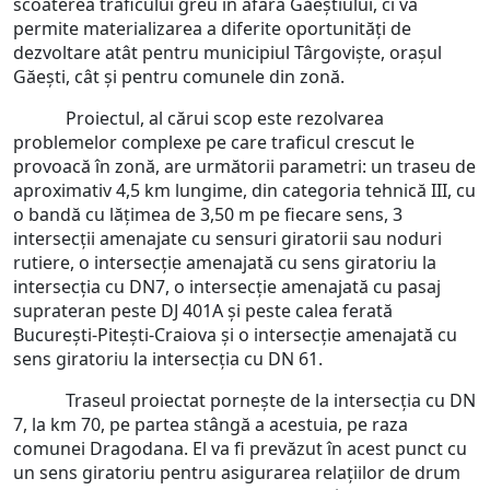
scoaterea traficului greu în afara Găeștiului, ci va
permite materializarea a diferite oportunități de
dezvoltare atât pentru municipiul Târgoviște, orașul
Găești, cât și pentru comunele din zonă.
Proiectul, al cărui scop este rezolvarea
problemelor complexe pe care traficul crescut le
provoacă în zonă, are următorii parametri: un traseu de
aproximativ 4,5 km lungime, din categoria tehnică III, cu
o bandă cu lățimea de 3,50 m pe fiecare sens, 3
intersecții amenajate cu sensuri giratorii sau noduri
rutiere, o intersecție amenajată cu sens giratoriu la
intersecția cu DN7, o intersecție amenajată cu pasaj
suprateran peste DJ 401A și peste calea ferată
București-Pitești-Craiova și o intersecție amenajată cu
sens giratoriu la intersecția cu DN 61.
Traseul proiectat pornește de la intersecția cu DN
7, la km 70, pe partea stângă a acestuia, pe raza
comunei Dragodana. El va fi prevăzut în acest punct cu
un sens giratoriu pentru asigurarea relațiilor de drum