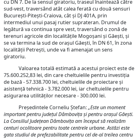
cu DN 7. De la sensul giratoriu, traseul înaintează către
sud-vest, traversând atât calea ferată cu două sensuri
București-Pitești-Craiova, cât și DJ 401A, prin
intermediul unui pasaj rutier suprateran. Drumul de
legătură va continua spre vest, traversând o zonă de
terenuri agricole din localitățile Mogoșani și Găești, și
se va termina la sud de orașul Găești, în DN 61, în zona
localității Petrești, unde va fi amenajat un sens
giratoriu.
Valoarea totală estimată a acestui proiect este de
75.600.252,83 lei, din care cheltuielile pentru investiția
de bază - 57.338.700 lei, cheltuielile de proiectare și
asistență tehnică - 3.782.000 lei, iar cheltuielile pentru
asigurarea utilităților necesare - 300.000 lei.
Președintele Corneliu Ștefan:
„Este un moment
important pentru județul Dâmbovița și pentru orașul Găești.
La Consiliul Județean Dâmbovița am început să realizăm
centuri ocolitoare pentru toate centrele urbane. Astăzi este
gata studiul de prefezabilitate pentru cel de-al treilea centru