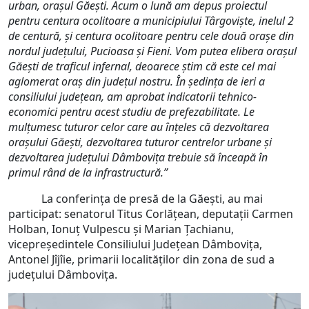
urban, orașul Găești. Acum o lună am depus proiectul
pentru centura ocolitoare a municipiului Târgoviște, inelul 2
de centură, și centura ocolitoare pentru cele două orașe din
nordul județului, Pucioasa și Fieni. Vom putea elibera orașul
Găești de traficul infernal, deoarece știm că este cel mai
aglomerat oraș din județul nostru. În ședința de ieri a
consiliului județean, am aprobat indicatorii tehnico-
economici pentru acest studiu de prefezabilitate. Le
mulțumesc tuturor celor care au înțeles că dezvoltarea
orașului Găești, dezvoltarea tuturor centrelor urbane și
dezvoltarea județului Dâmbovița trebuie să înceapă în
primul rând de la infrastructură.”
La conferința de presă de la Găești, au mai
participat: senatorul Titus Corlățean, deputații Carmen
Holban, Ionuț Vulpescu și Marian Țachianu,
vicepreședintele Consiliului Județean Dâmbovița,
Antonel Jîjîie, primarii localităților din zona de sud a
județului Dâmbovița.