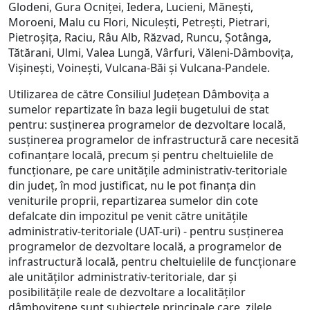
Glodeni, Gura Ocniței, Iedera, Lucieni, Mănești,
Moroeni, Malu cu Flori, Niculești, Petrești, Pietrari,
Pietroșița, Raciu, Râu Alb, Răzvad, Runcu, Șotânga,
Tătărani, Ulmi, Valea Lungă, Vârfuri, Văleni-Dâmbovița,
Vișinești, Voinești, Vulcana-Băi și Vulcana-Pandele.
Utilizarea de către Consiliul Județean Dâmbovița a
sumelor repartizate în baza legii bugetului de stat
pentru: susținerea programelor de dezvoltare locală,
susținerea programelor de infrastructură care necesită
cofinanțare locală, precum și pentru cheltuielile de
funcționare, pe care unitățile administrativ-teritoriale
din județ, în mod justificat, nu le pot finanța din
veniturile proprii, repartizarea sumelor din cote
defalcate din impozitul pe venit către unităţile
administrativ-teritoriale (UAT-uri) - pentru susținerea
programelor de dezvoltare locală, a programelor de
infrastructură locală, pentru cheltuielile de funcționare
ale unităților administrativ-teritoriale, dar și
posibilitățile reale de dezvoltare a localităților
dâmbovițene sunt subiectele principale care, zilele