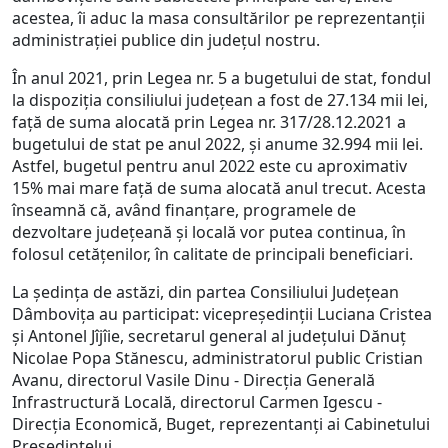
acestea, îi aduc la masa consultărilor pe reprezentanții
administrației publice din județul nostru.
În anul 2021, prin Legea nr. 5 a bugetului de stat, fondul
la dispoziția consiliului județean a fost de 27.134 mii lei,
față de suma alocată prin Legea nr. 317/28.12.2021 a
bugetului de stat pe anul 2022, și anume 32.994 mii lei.
Astfel, bugetul pentru anul 2022 este cu aproximativ
15% mai mare față de suma alocată anul trecut. Acesta
înseamnă că, având finanțare, programele de
dezvoltare județeană și locală vor putea continua, în
folosul cetățenilor, în calitate de principali beneficiari.
La ședința de astăzi, din partea Consiliului Județean
Dâmbovița au participat: vicepreședinții Luciana Cristea
și Antonel Jîjîie, secretarul general al județului Dănuț
Nicolae Popa Stănescu, administratorul public Cristian
Avanu, directorul Vasile Dinu - Direcția Generală
Infrastructură Locală, directorul Carmen Igescu -
Direcția Economică, Buget, reprezentanți ai Cabinetului
Președintelui.