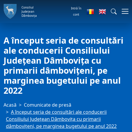
Consiliul
Intră în
Județean
cont
Dâmbovița
A început seria de consultări
ale conducerii Consiliului
Județean Dâmbovița cu
primarii dâmbovițeni, pe
marginea bugetului pe anul
2022
Acasă
Comunicate de presă
A început seria de consultări ale conducerii
Consiliului Județean Dâmbovița cu primarii
dâmbovițeni, pe marginea bugetului pe anul 2022