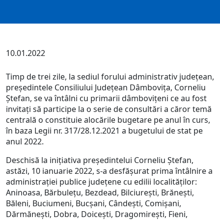
10.01.2022
Timp de trei zile, la sediul forului administrativ județean,
președintele Consiliului Județean Dâmbovița, Corneliu
Ștefan, se va întâlni cu primarii dâmbovițeni ce au fost
invitați să participe la o serie de consultări a căror temă
centrală o constituie alocările bugetare pe anul în curs,
în baza Legii nr. 317/28.12.2021 a bugetului de stat pe
anul 2022.
Deschisă la inițiativa președintelui Corneliu Ștefan,
astăzi, 10 ianuarie 2022, s-a desfășurat prima întâlnire a
administrației publice județene cu edilii localităților:
Aninoasa, Bărbulețu, Bezdead, Bilciurești, Brănești,
Băleni, Buciumeni, Bucșani, Cândești, Comișani,
Dărmănești, Dobra, Doicești, Dragomirești, Fieni,