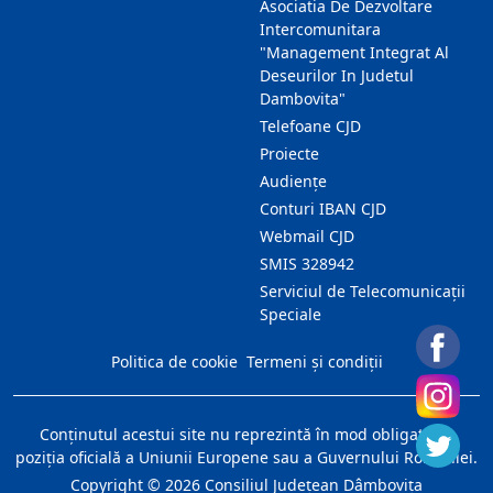
Asociatia De Dezvoltare
Intercomunitara
"Management Integrat Al
Deseurilor In Judetul
Dambovita"
Telefoane CJD
Proiecte
Audienţe
Conturi IBAN CJD
Webmail CJD
SMIS 328942
Serviciul de Telecomunicații
Speciale
Politica de cookie
Termeni și condiții
Conţinutul acestui site nu reprezintă în mod obligatoriu
poziţia oficială a Uniunii Europene sau a Guvernului României.
Copyright ©
2026
Consiliul Judeţean Dâmboviţa