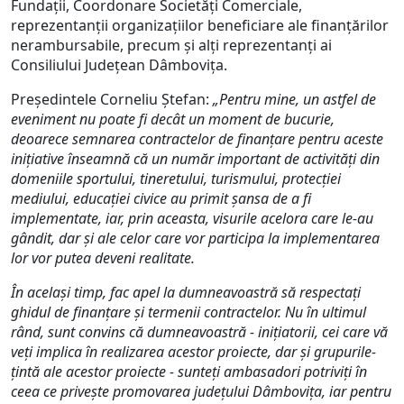
Fundații, Coordonare Societăți Comerciale,
reprezentanții organizațiilor beneficiare ale finanțărilor
nerambursabile, precum și alți reprezentanți ai
Consiliului Județean Dâmbovița.
Președintele Corneliu Ștefan:
„Pentru mine, un astfel de
eveniment nu poate fi decât un moment de bucurie,
deoarece semnarea contractelor de finanțare pentru aceste
inițiative înseamnă că un număr important de activități din
domeniile sportului, tineretului, turismului, protecției
mediului, educației civice au primit șansa de a fi
implementate, iar, prin aceasta, visurile acelora care le-au
gândit, dar și ale celor care vor participa la implementarea
lor vor putea deveni realitate.
În același timp, fac apel la dumneavoastră să respectați
ghidul de finanțare și termenii contractelor. Nu în ultimul
rând, sunt convins că dumneavoastră - inițiatorii, cei care vă
veți implica în realizarea acestor proiecte, dar și grupurile-
țintă ale acestor proiecte - sunteți ambasadori potriviți în
ceea ce privește promovarea județului Dâmbovița, iar pentru