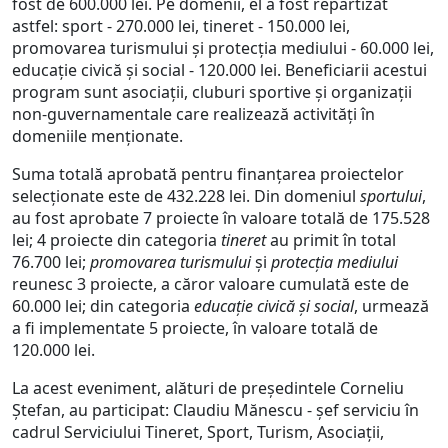
fost de 600.000 lei. Pe domenii, el a fost repartizat
astfel: sport - 270.000 lei, tineret - 150.000 lei,
promovarea turismului și protecția mediului - 60.000 lei,
educație civică și social - 120.000 lei. Beneficiarii acestui
program sunt asociații, cluburi sportive și organizații
non-guvernamentale care realizează activități în
domeniile menționate.
Suma totală aprobată pentru finanțarea proiectelor
selecționate este de 432.228 lei. Din domeniul
sportului
,
au fost aprobate 7 proiecte în valoare totală de 175.528
lei; 4 proiecte din categoria
tineret
au primit în total
76.700 lei;
promovarea turismului
și
protecția mediului
reunesc 3 proiecte, a căror valoare cumulată este de
60.000 lei; din categoria
educație civică și social
, urmează
a fi implementate 5 proiecte, în valoare totală de
120.000 lei.
La acest eveniment, alături de președintele Corneliu
Ștefan, au participat: Claudiu Mănescu - șef serviciu în
cadrul Serviciului Tineret, Sport, Turism, Asociații,