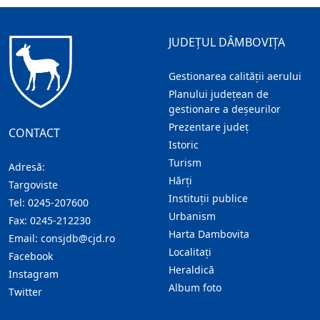
JUDEȚUL DÂMBOVIȚA
Gestionarea calității aerului
Planului județean de
gestionare a deșeurilor
Prezentare judeţ
CONTACT
Istoric
Turism
Adresă:
Hărţi
Targoviste
Instituţii publice
Tel:
0245-207600
Urbanism
Fax:
0245-212230
Harta Dambovita
Email:
consjdb@cjd.ro
Localitaţi
Facebook
Heraldică
Instagram
Album foto
Twitter