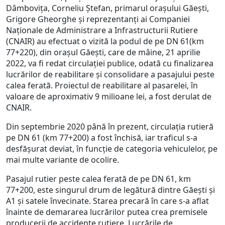
Dâmbovița, Corneliu Ștefan, primarul orașului Găești,
Grigore Gheorghe și reprezentanți ai Companiei
Naționale de Administrare a Infrastructurii Rutiere
(CNAIR) au efectuat o vizită la podul de pe DN 61(km
77+220), din orașul Găești, care de mâine, 21 aprilie
2022, va fi redat circulației publice, odată cu finalizarea
lucrărilor de reabilitare și consolidare a pasajului peste
calea ferată. Proiectul de reabilitare al pasarelei, în
valoare de aproximativ 9 milioane lei, a fost derulat de
CNAIR.
Din septembrie 2020 până în prezent, circulația rutieră
pe DN 61 (km 77+200) a fost închisă, iar traficul s-a
desfășurat deviat, în funcție de categoria vehiculelor, pe
mai multe variante de ocolire.
Pasajul rutier peste calea ferată de pe DN 61, km
77+200, este singurul drum de legătură dintre Găești și
A1 și satele învecinate. Starea precară în care s-a aflat
înainte de demararea lucrărilor putea crea premisele
producerii de accidente rutiere. Lucrările de