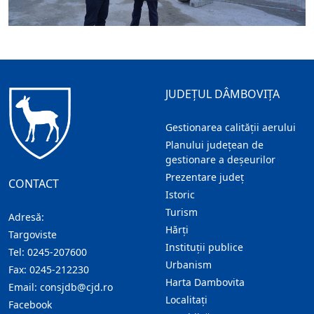
JUDEȚUL DÂMBOVIȚA
Gestionarea calității aerului
Planului județean de
gestionare a deșeurilor
Prezentare judeţ
CONTACT
Istoric
Turism
Adresă:
Hărţi
Targoviste
Instituţii publice
Tel:
0245-207600
Urbanism
Fax:
0245-212230
Harta Dambovita
Email:
consjdb@cjd.ro
Localitaţi
Facebook