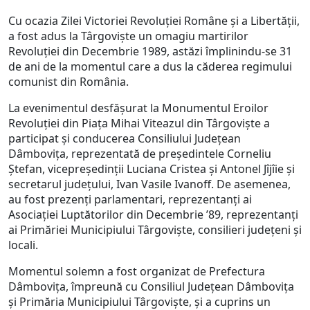
Cu ocazia Zilei Victoriei Revoluției Române și a Libertății,
a fost adus la Târgoviște un omagiu martirilor
Revoluției din Decembrie 1989, astăzi împlinindu-se 31
de ani de la momentul care a dus la căderea regimului
comunist din România.
La evenimentul desfășurat la Monumentul Eroilor
Revoluției din Piața Mihai Viteazul din Târgoviște a
participat și conducerea Consiliului Județean
Dâmbovița, reprezentată de președintele Corneliu
Ștefan, vicepreședinții Luciana Cristea și Antonel Jîjîie și
secretarul județului, Ivan Vasile Ivanoff. De asemenea,
au fost prezenți parlamentari, reprezentanți ai
Asociației Luptătorilor din Decembrie ’89, reprezentanți
ai Primăriei Municipiului Târgoviște, consilieri județeni și
locali.
Momentul solemn a fost organizat de Prefectura
Dâmbovița, împreună cu Consiliul Județean Dâmbovița
și Primăria Municipiului Târgoviște, și a cuprins un