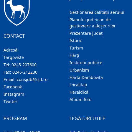
Gestionarea calității aerului
Planului județean de
gestionare a deșeurilor
Prezentare judeţ
CONTACT
Istoric
Turism
Adresă:
Hărţi
Targoviste
Instituţii publice
Tel:
0245-207600
Urbanism
Fax:
0245-212230
Harta Dambovita
Email:
consjdb@cjd.ro
Localitaţi
Facebook
Heraldică
Instagram
Album foto
Twitter
PROGRAM
LEGĂTURI UTILE