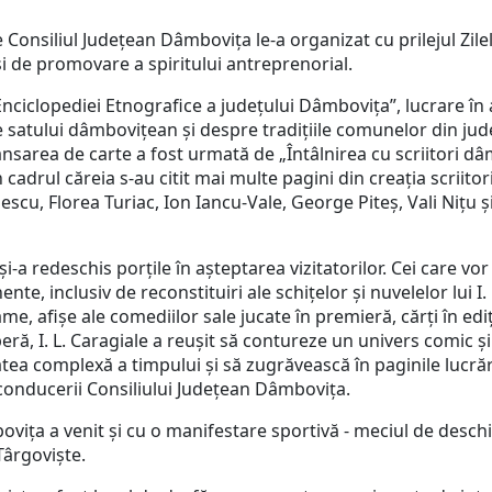
Consiliul Județean Dâmbovița le-a organizat cu prilejul Zil
 și de promovare a spiritului antreprenorial.
lopediei Etnografice a județului Dâmbovița”, lucrare în ale 
le satului dâmbovițean și despre tradițiile comunelor din jud
sarea de carte a fost urmată de „Întâlnirea cu scriitori dâ
n cadrul căreia s-au citit mai multe pagini din creația scri
cu, Florea Turiac, Ion Iancu-Vale, George Piteș, Vali Nițu ș
și-a redeschis porțile în așteptarea vizitatorilor. Cei care 
e, inclusiv de reconstituiri ale schițelor și nuvelelor lui I. 
me, afişe ale comediilor sale jucate în premieră, cărţi în ediţ
, I. L. Caragiale a reuşit să contureze un univers comic şi 
tatea complexă a timpului şi să zugrăvească în paginile lucră
 conducerii Consiliului Județean Dâmbovița.
vița a venit și cu o manifestare sportivă - meciul de deschi
Târgoviște.