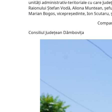
unități administrativ-teritoriale cu care Județ
Raionului Ștefan Vodă, Aliona Muntean, șeful 
Marian Bogos, vicepreședinte, Ion Scutaru, ș
Compartimentul Imagine
Consiliul Județean Dâmbovița