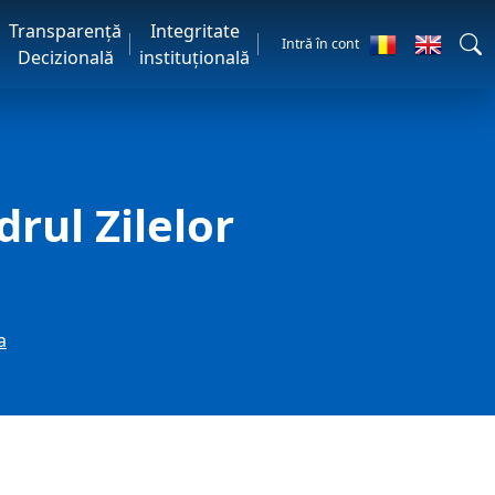
Transparență
Integritate
Intră în cont
Decizională
instituțională
rul Zilelor
a