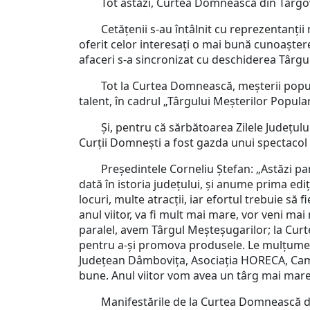
Tot astăzi, Curtea Domnească din Târgoviște
Cetățenii s-au întâlnit cu reprezentanții me
oferit celor interesați o mai bună cunoașter
afaceri s-a sincronizat cu deschiderea Târg
Tot la Curtea Domnească, meșterii populari 
talent, în cadrul „Târgului Meșterilor Popular
Și, pentru că sărbătoarea Zilele Județului 
Curții Domnești a fost gazda unui spectacol su
Președintele Corneliu Ștefan: „Astăzi part
dată în istoria județului, și anume prima e
locuri, multe atracții, iar efortul trebuie să
anul viitor, va fi mult mai mare, vor veni ma
paralel, avem Târgul Meșteșugarilor; la Curt
pentru a-și promova produsele. Le mulțumesc
Județean Dâmbovița, Asociația HORECA, Came
bune. Anul viitor vom avea un târg mai mare 
Manifestările de la Curtea Domnească din 