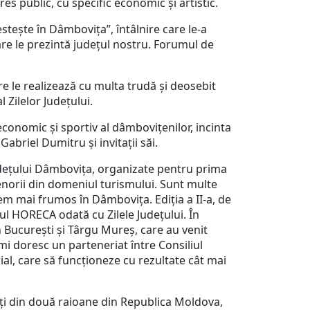
 public, cu specific economic și artistic.
tește în Dâmbovița”, întâlnire care le-a
are le prezintă județul nostru. Forumul de
 le realizează cu multa trudă și deosebit
 Zilelor Județului.
onomic și sportiv al dâmbovițenilor, incinta
abriel Dumitru și invitații săi.
dețului Dâmbovița, organizate pentru prima
norii din domeniul turismului. Sunt multe
avem mai frumos în Dâmbovița. Ediția a II-a, de
gul HORECA odată cu Zilele Județului. În
 București și Târgu Mureș, care au venit
 doresc un parteneriat între Consiliul
, care să funcționeze cu rezultate cât mai
i din două raioane din Republica Moldova,