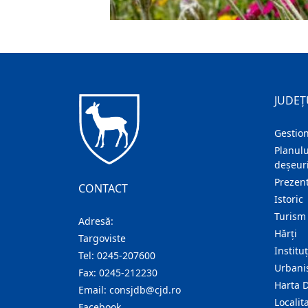
JUDEȚ
Gestion
Planulu
deșeuri
Prezent
CONTACT
Istoric
Turism
Adresă:
Hărţi
Targoviste
Institu
Tel:
0245-207600
Urban
Fax:
0245-212230
Harta 
Email:
consjdb@cjd.ro
Localita
Facebook