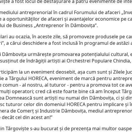
 a fost locul de desfășurare a patru evenimente de interes
diului antreprenorial în cadrul Forumului de afaceri „Inves
e a oportunităților de afaceri și avantajelor economice pe c
ului de Business „Antreprenor în Dâmbovița”.
au ocazia, în aceste zile, să promoveze produsele pe care
i”, a cărui deschidere a fost inclusă în programul de astăzi al
Dâmbovița urmărește promovarea potențialului cultural, ec
sținut de îndrăgiții artiști ai Orchestrei Populare Chindia, G
icipăm la un eveniment deosebit, așa cum sunt și Zilele Ju
diție a Târgului HORECA, eveniment de marcă pentru antrepre
 fie comun - al nostru, al tuturor - pentru a promova tot ce 
i mulți operatori; cred că este foarte bine că am început Târ
ea Domnească sunt artiști nu numai din Dâmbovița, ci și din
 tuturor celor din domeniul HORECA pentru implicare și îmi
ra de Comerț și Industrie Dâmbovița, mediul antreprenorial
decât cel din acest an!”
Târgoviște s-au bucurat și de prezența mai multor oaspeț