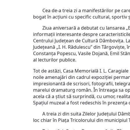
Cea de-a treia zi a manifestărilor pe care 
bogat în acțiuni cu specific cultural, sportiv
Ziua aniversară a debutat cu lansarea „Encic
informații interesante despre caracteristici
Centrului Județean de Cultură Dâmbovița. Lan
Județeană „I. H. Rădulescu” din Târgoviște, î
Constanța Popescu, Vasile Dojană, Emil Stănes
al lecturilor publice.
Tot de astăzi, Casa Memorială I. L. Caragiale 
noile amenajări din cadrul expoziției permanent
impresionantă de scrisori, fotografii, telegra
marelui dramaturg român. În întreaga sa operă
acela că a ştiut să surprindă, cu umor, reali
Spațiul muzeal a fost redeschis în prezența
A treia zi din suita Zilelor Județului Dâmbo
loc chiar în Piața Tricolorului din municipiul 