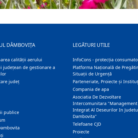
UL DÂMBOVIȚA
LEGĂTURI UTILE
area calității aerului
InfoCons - protecția consumator
i județean de gestionare a
Platforma Națională de Pregătir
lor
Situații de Urgență
are judeţ
Parteneriate, Proiecte și Instituț
Compania de apa
Asociatia De Dezvoltare
Intercomunitara "Management
Integrat Al Deseurilor In Judetu
ţii publice
Dambovita"
ism
Telefoane CJD
Dambovita
Proiecte
ţi