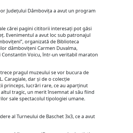
elor Județului Dâmbovița a avut un program
cărei pagini cititorii interesați pot găsi
eț. Evenimentul a avut loc sub patronajul
mbovițeni”, organizată de Biblioteca
itorilor dâmbovițeni Carmen Duvalma,
i Constantin Voicu, într-un veritabil maraton
vor trece pragul muzeului se vor bucura de
L. Caragiale, dar și de o colecţie
ii princeps, lucrări rare, ce au aparținut
altul tragic, un merit însemnat al său fiind
rilor sale spectacolul tipologiei umane.
dere al Turneului de Baschet 3x3, ce a avut