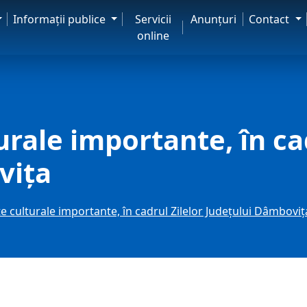
Informaţii publice
Servicii
Anunţuri
Contact
online
rale importante, în cad
vița
 culturale importante, în cadrul Zilelor Județului Dâmboviț