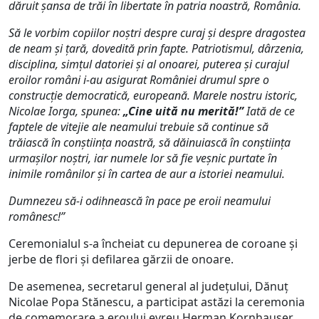
dăruit șansa de trăi în libertate în patria noastră, România.
Să le vorbim copiilor noştri despre curaj şi despre dragostea
de neam și țară, dovedită prin fapte. Patriotismul, dârzenia,
disciplina, simțul datoriei și al onoarei, puterea și curajul
eroilor români i-au asigurat României drumul spre o
construcție democratică, europeană. Marele nostru istoric,
Nicolae Iorga, spunea:
„Cine uită nu merită!”
Iată de ce
faptele de vitejie ale neamului trebuie să continue să
trăiască în conștiința noastră, să dăinuiască în conștiința
urmașilor noștri, iar numele lor să fie veșnic purtate în
inimile românilor și în cartea de aur a istoriei neamului.
Dumnezeu să-i odihnească în pace pe eroii neamului
românesc!”
Ceremonialul s-a încheiat cu depunerea de coroane și
jerbe de flori și defilarea gărzii de onoare.
De asemenea, secretarul general al județului, Dănuț
Nicolae Popa Stănescu, a participat astăzi la ceremonia
de comemorare a eroului evreu Herman Kornhauser,