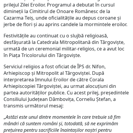
prilejul Zilei Eroilor. Programul a debutat în cursul
dimineții la Cimitirul de Onoare Românesc de la
Cazarma Teiș, unde oficialitățile au depus coroane și
jerbe de flori și au aprins candele la mormintele eroilor.
Festivitățile au continuat cu o slujbă religioasă,
desfășurată la Catedrala Mitropolitană din Târgoviște,
urmată de un ceremonial militar-religios, ce a avut loc
în Piața Tricolorului din Târgoviște.
Serviciul religios a fost oficiat de ÎPS dr. Nifon,
Arhiepiscop și Mitropolit al Târgoviștei. După
interpretarea Imnului Eroilor de către Corala
Arhiepiscopiei Târgoviștei, au urmat alocuțiuni din
partea autorităților publice. Cu acest prilej, președintele
Consiliului Județean Dâmbovița, Corneliu Ștefan, a
transmis următorul mesaj:
„
Astăzi este unul dintre momentele în care trebuie să fim
mândri că suntem români și, totodată, să ne exprimăm
prețuirea pentru sacrificiile înaintașilor noștri pentru