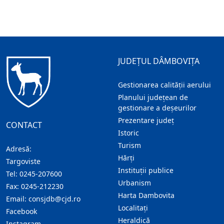
JUDEȚUL DÂMBOVIȚA
Gestionarea calității aerului
Planului județean de
gestionare a deșeurilor
Prezentare judeţ
CONTACT
Istoric
Turism
Adresă:
Hărţi
Targoviste
Instituţii publice
Tel:
0245-207600
Urbanism
Fax:
0245-212230
Harta Dambovita
Email:
consjdb@cjd.ro
Localitaţi
Facebook
Heraldică
Instagram