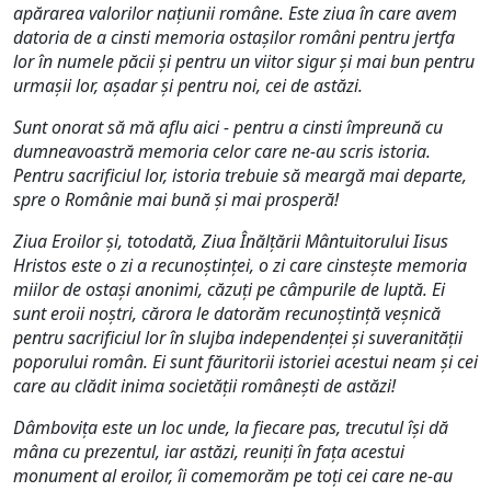
apărarea valorilor națiunii române. Este ziua în care avem
datoria de a cinsti memoria ostașilor români pentru jertfa
lor în numele păcii și pentru un viitor sigur și mai bun pentru
urmașii lor, așadar și pentru noi, cei de astăzi.
Sunt onorat să mă aflu aici - pentru a cinsti împreună cu
dumneavoastră memoria celor care ne-au scris istoria.
Pentru sacrificiul lor, istoria trebuie să meargă mai departe,
spre o Românie mai bună și mai prosperă!
Ziua Eroilor și, totodată, Ziua Înălţării Mântuitorului Iisus
Hristos este o zi a recunoștinței, o zi care cinstește memoria
miilor de ostași anonimi, căzuți pe câmpurile de luptă. Ei
sunt eroii noştri, cărora le datorăm recunoştinţă veşnică
pentru sacrificiul lor în slujba independenţei şi suveranității
poporului român. Ei sunt făuritorii istoriei acestui neam şi cei
care au clădit inima societăţii româneşti de astăzi!
Dâmbovița este un loc unde, la fiecare pas, trecutul își dă
mâna cu prezentul, iar astăzi,
reuniţi în faţa acestui
monument al eroilor, îi comemorăm pe toţi cei care ne-au