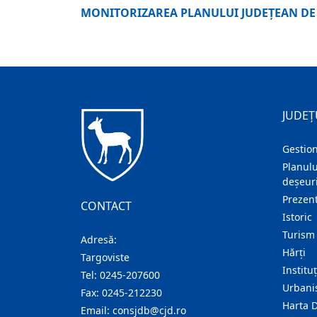
MONITORIZAREA PLANULUI JUDEŢEAN DE 
JUDEȚ
Gestion
Planulu
deșeuri
Prezent
CONTACT
Istoric
Turism
Adresă:
Hărţi
Targoviste
Institu
Tel:
0245-207600
Urban
Fax:
0245-212230
Harta 
Email:
consjdb@cjd.ro