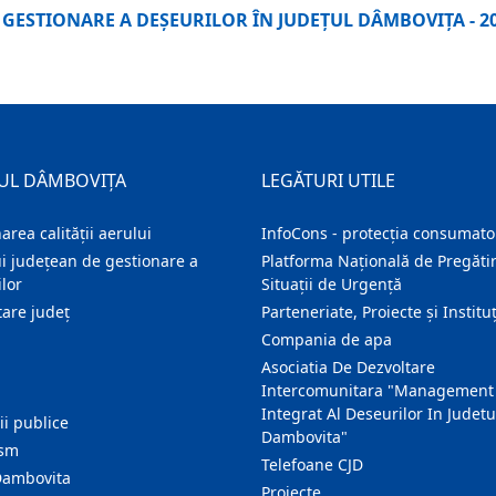
GESTIONARE A DEŞEURILOR ÎN JUDEŢUL DÂMBOVIŢA - 2
UL DÂMBOVIȚA
LEGĂTURI UTILE
area calității aerului
InfoCons - protecția consumator
i județean de gestionare a
Platforma Națională de Pregătir
lor
Situații de Urgență
are judeţ
Parteneriate, Proiecte și Instituț
Compania de apa
Asociatia De Dezvoltare
Intercomunitara "Management
Integrat Al Deseurilor In Judetu
ţii publice
Dambovita"
ism
Telefoane CJD
Dambovita
Proiecte