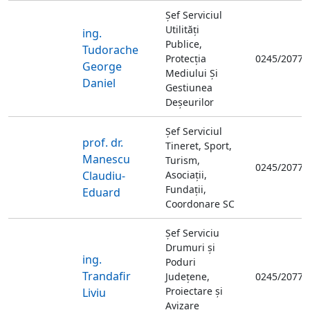
Șef Serviciul
Utilități
ing.
Publice,
Tudorache
Protecția
0245/20771
George
Mediului Și
Daniel
Gestiunea
Deșeurilor
Șef Serviciul
prof. dr.
Tineret, Sport,
Manescu
Turism,
0245/20771
Claudiu-
Asociații,
Fundații,
Eduard
Coordonare SC
Șef Serviciu
Drumuri și
ing.
Poduri
Trandafir
Județene,
0245/20772
Proiectare și
Liviu
Avizare