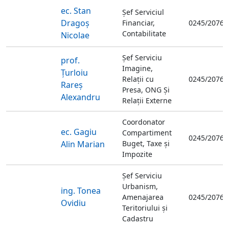
ec. Stan
Șef Serviciul
Dragoș
Financiar,
0245/20766
Contabilitate
Nicolae
Șef Serviciu
prof.
Imagine,
Țurloiu
Relații cu
0245/20761
Rareș
Presa, ONG Și
Alexandru
Relații Externe
Coordonator
ec. Gagiu
Compartiment
0245/20761
Alin Marian
Buget, Taxe și
Impozite
Șef Serviciu
Urbanism,
ing. Tonea
Amenajarea
0245/20761
Ovidiu
Teritoriului și
Cadastru