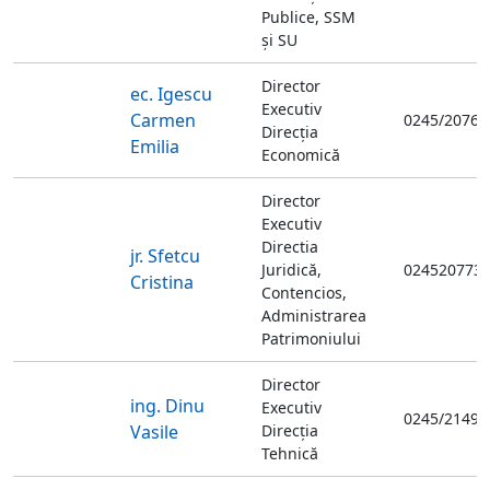
Publice, SSM
și SU
Director
ec. Igescu
Executiv
Carmen
0245/20761
Direcţia
Emilia
Economică
Director
Executiv
Directia
jr. Sfetcu
Juridică,
024520773
Cristina
Contencios,
Administrarea
Patrimoniului
Director
ing. Dinu
Executiv
0245/21493
Vasile
Direcţia
Tehnică