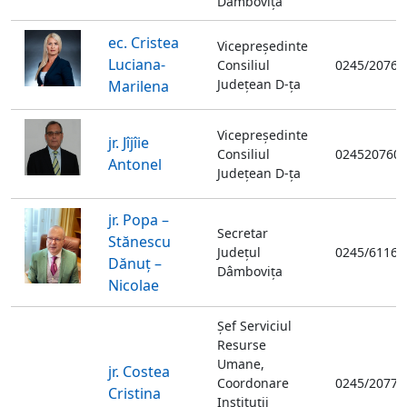
Dâmboviţa
ec. Cristea
Vicepreşedinte
Luciana-
Consiliul
0245/20760
Judeţean D-ţa
Marilena
Vicepreşedinte
jr. Jîjîie
Consiliul
024520760
Antonel
Judeţean D-ţa
jr. Popa –
Secretar
Stănescu
Judeţul
0245/61165
Dănuț –
Dâmboviţa
Nicolae
Şef Serviciul
Resurse
Umane,
jr. Costea
Coordonare
0245/20774
Cristina
Instituții