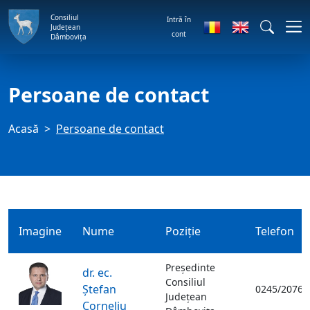
Consiliul
Intră în
Județean
cont
Dâmbovița
Persoane de contact
Acasă
Persoane de contact
Imagine
Nume
Poziţie
Telefon
Preşedinte
dr. ec.
Consiliul
Ștefan
0245/20760
Judeţean
Corneliu