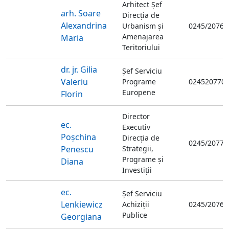
Arhitect Şef
arh. Soare
Direcția de
Alexandrina
Urbanism și
0245/20761
Amenajarea
Maria
Teritoriului
dr. jr. Gilia
Șef Serviciu
Valeriu
Programe
024520770
Europene
Florin
Director
ec.
Executiv
Poșchina
Direcţia de
0245/20770
Penescu
Strategii,
Programe și
Diana
Investiții
ec.
Șef Serviciu
Lenkiewicz
Achiziții
0245/20762
Publice
Georgiana