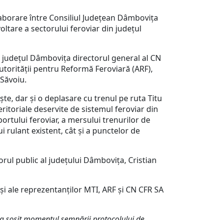
aborare între Consiliul Județean Dâmbovița
tare a sectorului feroviar din județul
în județul Dâmbovița directorul general al CN
torității pentru Reformă Feroviară (ARF),
n Săvoiu.
e, dar și o deplasare cu trenul pe ruta Titu
teritoriale deservite de sistemul feroviar din
ortului feroviar, a mersului trenurilor de
 rulant existent, cât și a punctelor de
rul public al județului Dâmbovița, Cristian
i ale reprezentanților MTI, ARF și CN CFR SA
a sosit momentul semnării protocolului de