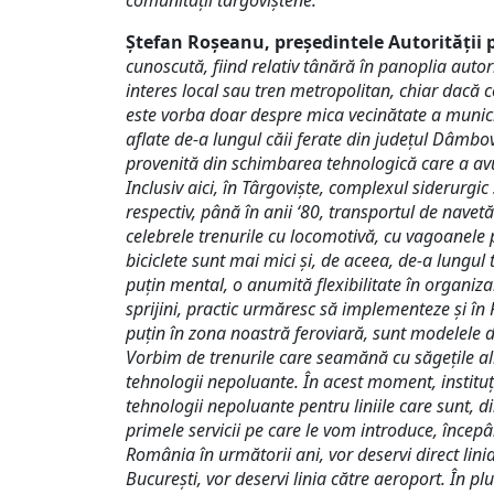
comunității târgoviștene.”
Ștefan Roșeanu, președintele Autorității
cunoscută, fiind relativ tânără în panoplia autor
interes local sau tren metropolitan, chiar dacă
este vorba doar despre mica vecinătate a municip
aflate de-a lungul căii ferate din județul Dâmbovi
provenită din schimbarea tehnologică care a avu
Inclusiv aici, în Târgoviște, complexul siderurgi
respectiv, până în anii
‘
80, transportul de navetă 
celebrele trenurile cu locomotivă, cu vagoanele p
biciclete sunt mai mici și, de aceea, de-a lungu
puțin mental, o anumită flexibilitate în organiza
sprijini, practic urmăresc să implementeze și în
puțin în zona noastră feroviară, sunt modelele 
Vorbim de trenurile care seamănă cu săgețile alb
tehnologii nepoluante. În acest moment, instituț
tehnologii nepoluante pentru liniile care sunt, d
primele servicii pe care le vom introduce, începâ
România în următorii ani, vor deservi direct linia 
București, vor deservi linia către aeroport. În p