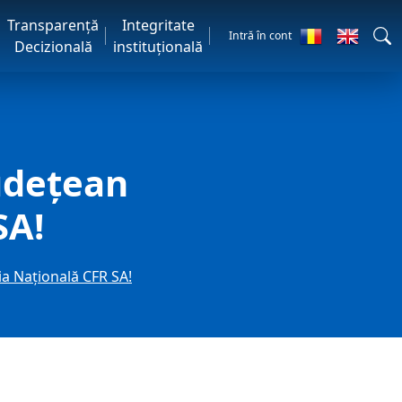
Transparență
Integritate
Intră în cont
Decizională
instituțională
Județean
SA!
a Națională CFR SA!