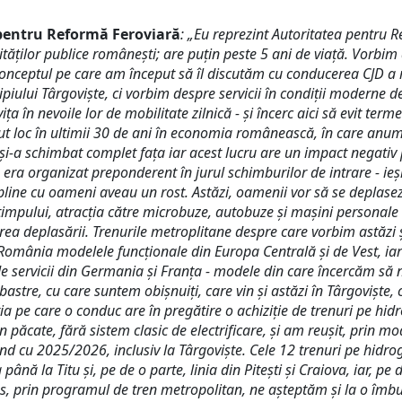
 pentru Reformă Feroviară
: „Eu reprezint Autoritatea pentru R
ităților publice românești; are puțin peste 5 ani de viață. Vorbim 
 conceptul pe care am început să îl discutăm cu conducerea CJD 
iului Târgoviște, ci vorbim despre servicii în condiții moderne d
ța în nevoile lor de mobilitate zilnică - și încerc aici să evit te
t loc în ultimii 30 de ani în economia românească, în care anumi
c și-a schimbat complet fața iar acest lucru are un impact negativ
era organizat preponderent în jurul schimburilor de intrare - ieși
line cu oameni aveau un rost. Astăzi, oamenii vor să se deplaseze 
l timpului, atracția către microbuze, autobuze și mașini personale
rea deplasării. Trenurile metroplitane despre care vorbim astăzi și
 România modelele funcționale din Europa Centrală și de Vest, ia
de servicii din Germania și Franța - modele din care încercăm să
astre, cu care suntem obișnuiți, care vin și astăzi în Târgoviște
ia pe care o conduc are în pregătire o achiziție de trenuri pe hid
in păcate, fără sistem clasic de electrificare, și am reușit, prin 
nd cu 2025/2026, inclusiv la Târgoviște. Cele 12 trenuri pe hidro
până la Titu și, pe de o parte, linia din Pitești și Craiova, iar, pe
lus, prin programul de tren metropolitan, ne așteptăm și la o îmbu