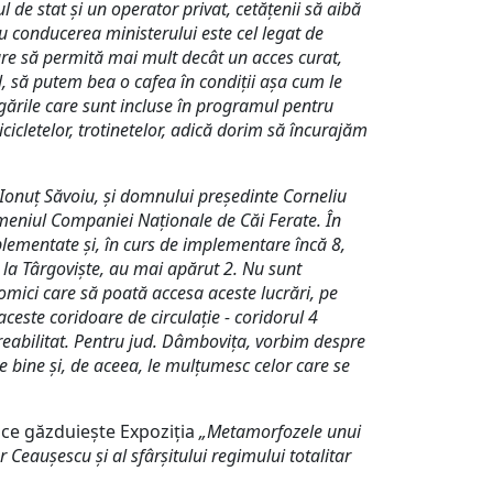
l de stat și un operator privat, cetățenii să aibă
cu conducerea ministerului este cel legat de
are să permită mai mult decât un acces curat,
l, să putem bea o cafea în condiții așa cum le
e gările care sunt incluse în programul pentru
icletelor, trotinetelor, adică dorim să încurajăm
Ionuț Săvoiu, și domnului președinte Corneliu
omeniul Companiei Naționale de Căi Ferate. În
plementate și, în curs de implementare încă 8,
u la Târgoviște, au mai apărut 2. Nu sunt
omici care să poată accesa aceste lucrări, pe
este coridoare de circulație - coridorul 4
 reabilitat. Pentru jud. Dâmbovița, vorbim despre
rte bine și, de aceea, le mulțumesc celor care se
u ce găzduiește Expoziţia
„Metamorfozele unui
r Ceauşescu şi al sfârşitului regimului totalitar