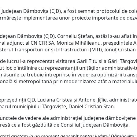
 Județean Dâmbovița (CJD), a fost semnat protocolul de col
rmărește implementarea unor proiecte importante de dezvol
Județean Dâmbovița (CJD), Corneliu Ștefan, astăzi s-au aflat 
al adjunct al CN CFR SA, Monica Mihăileanu, președintele Au
sterul Transporturilor și Infrastructurii (MTI), Ionuț Cristia
u l-a reprezentat vizitarea Gării Titu și a Gării Târgovișt
vut loc o întâlnire cu reprezentanții unităților administrativ-
ăsurile ce trebuie întreprinse în vederea optimizării transp
onală și metropolitană prin modernizarea atât a materialului
ședinții CJD, Luciana Cristea și Antonel Jîjîie, administrato
marul municipiului Târgoviște, Daniel Cristian Stan.
nctele de vedere ale administrației județene dâmbovițene ș
presă ce a fost găzduită de Consiliul Județean Dâmbovița.
stăzi asistăm la un moment deosebit pentru județul Dâmbovița: 