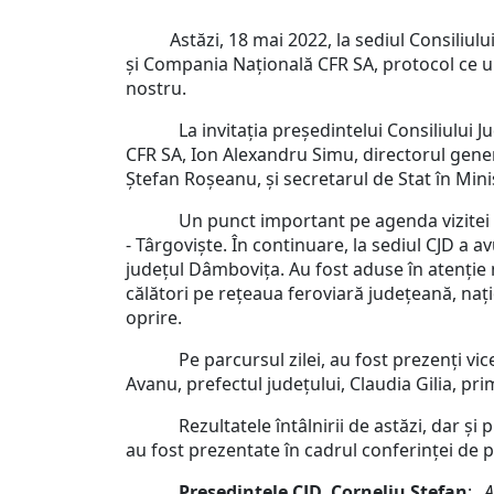
Astăzi, 18 mai 2022, la sediul Consiliului
și Compania Națională CFR SA, protocol ce u
nostru.
La invitația președintelui Consiliului 
CFR SA, Ion Alexandru Simu, directorul gener
Ștefan Roșeanu, și secretarul de Stat în Mini
Un punct important pe agenda vizitei de lucr
- Târgoviște. În continuare, la sediul CJD a a
județul Dâmbovița. Au fost aduse în atenție m
călători pe rețeaua feroviară județeană, nați
oprire.
Pe parcursul zilei, au fost prezenți vicepre
Avanu, prefectul județului, Claudia Gilia, pri
Rezultatele întâlnirii de astăzi, dar și pu
au fost prezentate în cadrul conferinței de 
Președintele CJD, Corneliu Ștefan
:
„A