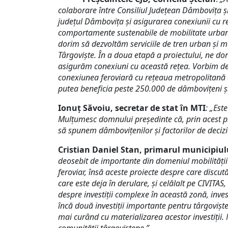
colaborare între Consiliul Județean Dâmbovița ș
județul Dâmbovița și asigurarea conexiunii cu r
comportamente sustenabile de mobilitate urbană
dorim să dezvoltăm serviciile de tren urban și met
Târgoviște. În a doua etapă a proiectului, ne dor
asigurăm conexiuni cu această rețea. Vorbim despr
conexiunea feroviară cu rețeaua metropolitană a 
putea beneficia peste 250.000 de dâmbovițeni și r
Ionuț Săvoiu, secretar de stat în MTI
: „Est
Mulțumesc domnului președinte că, prin acest pr
să spunem dâmbovițenilor și factorilor de decizie
Cristian Daniel Stan, primarul municipiul
deosebit de importante din domeniul mobilității 
feroviar, însă aceste proiecte despre care discu
care este deja în derulare, și celălalt pe CIVIT
despre investiții complexe în această zonă, inve
încă două investiții importante pentru târgovișten
mai curând cu materializarea acestor investiții. 