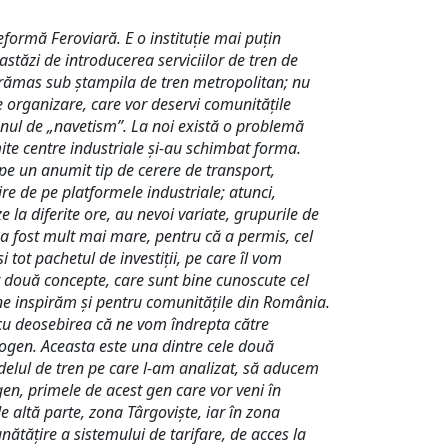
eformă Feroviară. E o instituție mai puțin
astăzi de introducerea serviciilor de tren de
a rămas sub ștampila de tren metropolitan; nu
e organizare, care vor deservi comunitățile
rmenul de „navetism”. La noi există o problemă
te centre industriale și-au schimbat forma.
 pe un anumit tip de cerere de transport,
re de pe platformele industriale; atunci,
la diferite ore, au nevoi variate, grupurile de
 a fost mult mai mare, pentru că a permis, cel
 tot pachetul de investiții, pe care îl vom
r două concepte, care sunt bine cunoscute cel
 ne inspirăm și pentru comunitățile din România.
, cu deosebirea că ne vom îndrepta către
rogen. Aceasta este una dintre cele două
modelul de tren pe care l-am analizat, să aducem
gen, primele de acest gen care vor veni în
 de altă parte, zona Târgoviște, iar în zona
nătățire a sistemului de tarifare, de acces la