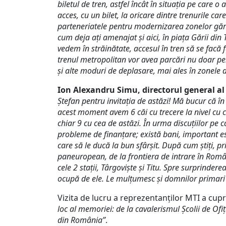
biletul de tren, astfel încât în situația pe care 
acces, cu un bilet, la oricare dintre trenurile c
parteneriatele pentru modernizarea zonelor găril
cum deja ați amenajat și aici, în piața Gării di
vedem în străinătate, accesul în tren să se facă f
trenul metropolitan vor avea parcări nu doar pen
și alte moduri de deplasare, mai ales în zonele 
Ion Alexandru Simu, directorul general al
Ștefan pentru invitația de astăzi! Mă bucur că î
acest moment avem 6 căi cu trecere la nivel cu c
chiar 9 cu cea de astăzi. În urma discuțiilor pe 
probleme de finanțare; există bani, important es
care să le ducă la bun sfârșit. După cum știți, 
paneuropean, de la frontiera de intrare în Român
cele 2 stații, Târgoviște și Titu. Spre surprindere
ocupă de ele. Le mulțumesc și domnilor primari 
Vizita de lucru a reprezentanților MTI a cupr
loc al memoriei: de la cavalerismul Şcolii de Ofiţ
din România”
.