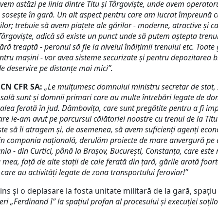
o avem astăzi pe linia dintre Titu și Târgoviște, unde avem operatoru
are sosește în gară. Un alt aspect pentru care am lucrat împreună 
or; trebuie să avem piațete ale gărilor - moderne, atractive și c
n Târgoviște, adică să existe un punct unde să putem aștepta trenu
ără treaptă - peronul să fie la nivelul înălțimii trenului etc. Toat
tru mașini - vor avea sisteme securizate și pentru depozitarea bic
de deservire pe distanțe mai mici”.
 CN CFR SA:
„Le mulțumesc domnului ministru secretar de stat, 
n sală sunt și domnii primari care au multe întrebări legate de d
alea ferată în jud. Dâmbovița, care sunt pregătite pentru a fi im
care le-am avut pe parcursul călătoriei noastre cu trenul de la Tit
te să îi atragem și, de asemenea, să avem suficienți agenți econ
prin compania națională, derulăm proiecte de mare anvergură pe ac
ia - din Curtici, până la Brașov, București, Constanța, care este
a mea, față de alte stații de cale ferată din țară, gările arată foa
care au activități legate de zona transportului feroviar!”
ins și o deplasare la fosta unitate militară de la gară, spați
eri „Ferdinand I” la spaţiul profan al procesului şi execuţiei soţilo