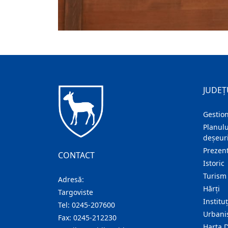
JUDEȚ
Gestion
Planulu
deșeuri
Prezent
CONTACT
Istoric
Turism
Adresă:
Hărţi
Targoviste
Institu
Tel:
0245-207600
Urban
Fax:
0245-212230
Harta 