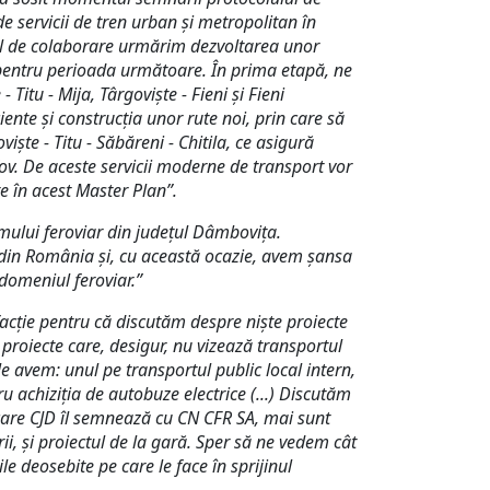
 servicii de tren urban și metropolitan în
col de colaborare urmărim dezvoltarea unor
pentru perioada următoare. În prima etapă, ne
Titu - Mija, Târgoviște - Fieni și Fieni
ente și construcția unor rute noi, prin care să
ște - Titu - Săbăreni - Chitila, ce asigură
ov. De aceste servicii moderne de transport vor
e în acest Master Plan”.
emului feroviar din județul Dâmbovița.
 din România și, cu această ocazie, avem șansa
 domeniul feroviar.”
acție pentru că discutăm despre niște proiecte
proiecte care, desigur, nu vizează transportul
e avem: unul pe transportul public local intern,
 achiziția de autobuze electrice (...) Discutăm
e care CJD îl semnează cu CN CFR SA, mai sunt
ii, și proiectul de la gară. Sper să ne vedem cât
e deosebite pe care le face în sprijinul