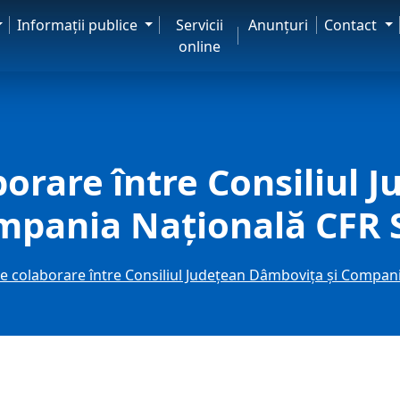
Informaţii publice
Servicii
Anunţuri
Contact
online
borare între Consiliul 
mpania Națională CFR 
e colaborare între Consiliul Județean Dâmbovița și Compani