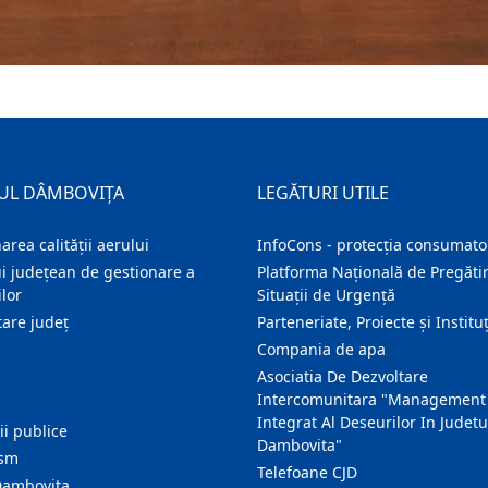
UL DÂMBOVIȚA
LEGĂTURI UTILE
area calității aerului
InfoCons - protecția consumator
i județean de gestionare a
Platforma Națională de Pregătir
lor
Situații de Urgență
are judeţ
Parteneriate, Proiecte și Instituț
Compania de apa
Asociatia De Dezvoltare
Intercomunitara "Management
Integrat Al Deseurilor In Judetu
ţii publice
Dambovita"
ism
Telefoane CJD
Dambovita