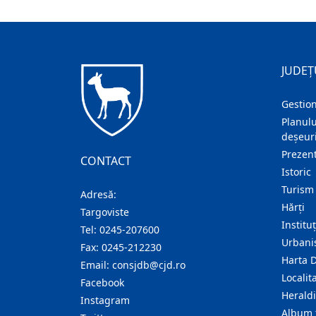
JUDEȚ
Gestion
Planulu
deșeuri
Prezent
CONTACT
Istoric
Turism
Adresă:
Hărţi
Targoviste
Institu
Tel:
0245-207600
Urban
Fax:
0245-212230
Harta 
Email:
consjdb@cjd.ro
Localita
Facebook
Herald
Instagram
Album 