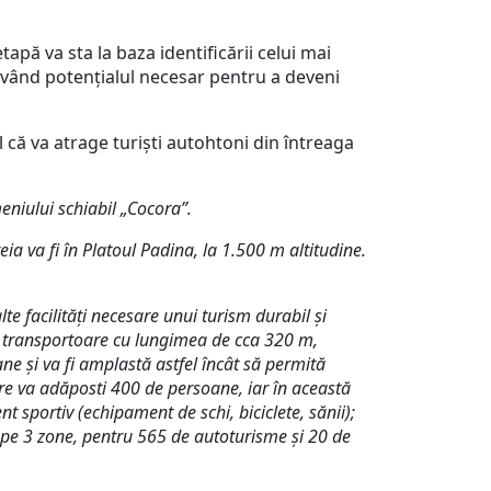
apă va sta la baza identificării celui mai
având potențialul necesar pentru a deveni
 că va atrage turiști autohtoni din întreaga
eniului schiabil „Cocora”.
a va fi în Platoul Padina, la 1.500 m altitudine.
e facilități necesare unui turism durabil și
andă transportoare cu lungimea de cca 320 m,
ne și va fi amplastă astfel încât să permită
 care va adăposti 400 de persoane, iar în această
 sportiv (echipament de schi, biciclete, sănii);
tă pe 3 zone, pentru 565 de autoturisme și 20 de