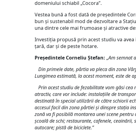
domeniului schiabil „Cocora”.
Vestea bună a fost dată de președintele Corne
bun și sustenabil mod de dezvoltare a Stați
una dintre cele mai frumoase și atractive de
Investiția propusă prin acest studiu va avea 
țară, dar și de peste hotare.
Președintele Corneliu Ștefan:
„
Am semnat ast
Din primele date, pârtia va pleca din zona Vârfu
Lungimea estimată, la acest moment, este de a
Prin acest studiu de fezabilitate vom găsi cea m
atractiv, care vor include: instalațiile de trans
destinată în special utilizării de către schiorii
accesul facil din zona pârtiei și dinspre stația i
zonă va fi posibilă montarea unei scene pentru or
școală de schi; restaurante, cafenele, ceainării,
autocare; pistă de biciclete.”