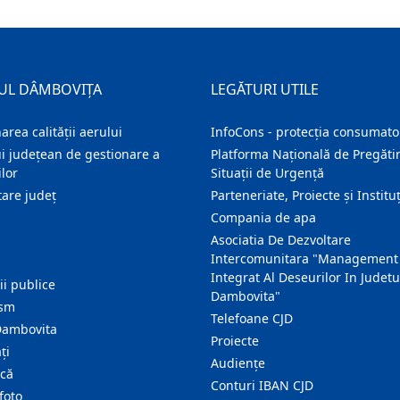
UL DÂMBOVIȚA
LEGĂTURI UTILE
area calității aerului
InfoCons - protecția consumator
i județean de gestionare a
Platforma Națională de Pregătir
lor
Situații de Urgență
are judeţ
Parteneriate, Proiecte și Instituț
Compania de apa
Asociatia De Dezvoltare
Intercomunitara "Management
Integrat Al Deseurilor In Judetu
ţii publice
Dambovita"
ism
Telefoane CJD
Dambovita
Proiecte
ţi
Audienţe
ică
Conturi IBAN CJD
foto