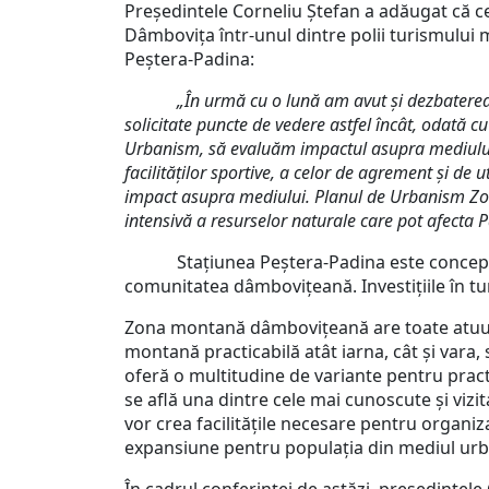
Președintele Corneliu Ștefan a adăugat că cee
Dâmbovița într-unul dintre polii turismului
Peștera-Padina:
„În urmă cu o lună am avut și dezbaterea publi
solicitate puncte de vedere astfel încât, odată 
Urbanism, să evaluăm impactul asupra mediului, s
facilităților sportive, a celor de agrement și de
impact asupra mediului. Planul de Urbanism Zonal
intensivă a resurselor naturale care pot afecta 
Stațiunea Peștera-Padina este concepută ca
comunitatea dâmbovițeană. Investițiile în tur
Zona montană dâmbovițeană are toate atuurile
montană practicabilă atât iarna, cât și vara, 
oferă o multitudine de variante pentru pract
se află una dintre cele mai cunoscute şi vizi
vor crea facilităţile necesare pentru organi
expansiune pentru populaţia din mediul urban