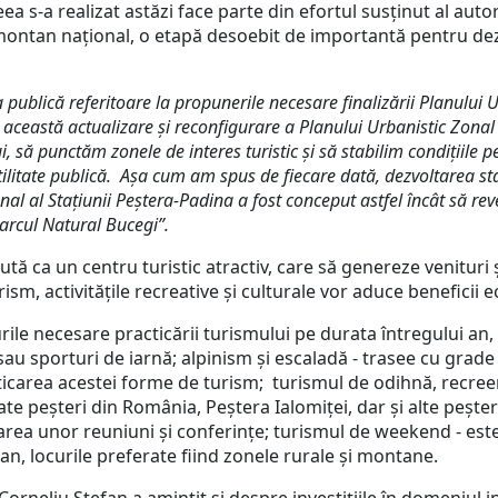
a s-a realizat astăzi face parte din efortul susținut al auto
 montan național, o etapă desoebit de importantă pentru dez
că referitoare la propunerile necesare finalizării Planului Urb
cu această actualizare și reconfigurare a Planului Urbanistic Zon
ă punctăm zonele de interes turistic și să stabilim condițiile pen
 utilitate publică. Așa cum am spus de fiecare dată, dezvoltarea s
 al Stațiunii Peștera-Padina a fost conceput astfel încât să reve
Parcul Natural Bucegi”.
 un centru turistic atractiv, care să genereze venituri ș
ism, activitățile recreative și culturale vor aduce beneficii 
 necesare practicării turismului pe durata întregului an, c
sau sporturi de iarnă; alpinism şi escaladă - trasee cu grade 
icarea acestei forme de turism; turismul de odihnă, recreere
tate peşteri din România, Peştera Ialomiţei, dar şi alte peşte
zarea unor reuniuni şi conferinţe; turismul de weekend - est
, locurile preferate fiind zonele rurale şi montane.