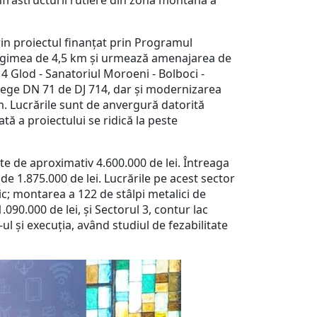
infrastructurii rutiere din zona montană a
rin proiectul finanțat prin Programul
 lungimea de 4,5 km și urmează amenajarea de
4 Glod - Sanatoriul Moroeni - Bolboci -
lege DN 71 de DJ 714, dar și modernizarea
m. Lucrările sunt de anvergură datorită
ă a proiectului se ridică la peste
ste de aproximativ 4.600.000 de lei. Întreaga
de 1.875.000 de lei. Lucrările pe acest sector
lic; montarea a 122 de stâlpi metalici de
090.000 de lei, și Sectorul 3, contur lac
-ul și execuția, având studiul de fezabilitate