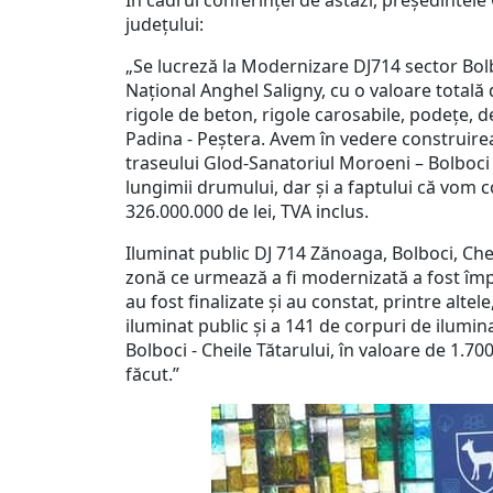
În cadrul conferinței de astăzi, președintele
județului:
„Se lucreză la Modernizare DJ714 sector Bolb
Național Anghel Saligny, cu o valoare totală
rigole de beton, rigole carosabile, podețe,
Padina - Peștera. Avem în vedere construire
traseului Glod-Sanatoriul Moroeni – Bolboci
lungimii drumului, dar și a faptului că vom 
326.000.000 de lei, TVA inclus.
Iluminat public DJ 714 Zănoaga, Bolboci, Chei
zonă ce urmează a fi modernizată a fost împăr
au fost finalizate și au constat, printre alte
iluminat public și a 141 de corpuri de ilumin
Bolboci - Cheile Tătarului, în valoare de 1.70
făcut.”