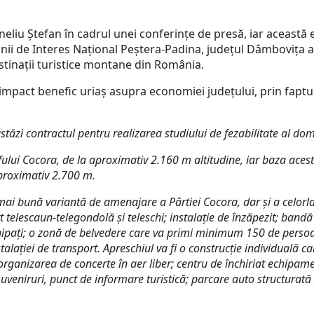
liu Ștefan în cadrul unei conferințe de presă, iar această et
unii de Interes Național Peștera-Padina, județul Dâmbovița 
stinații turistice montane din România.
impact benefic uriaș asupra economiei județului, prin faptul
ăzi contractul pentru realizarea studiului de fezabilitate al dom
lui Cocora, de la aproximativ 2.160 m altitudine, iar baza acestei
proximativ 2.700 m.
ai bună variantă de amenajare a Pârtiei Cocora, dar și a celorlalt
port telescaun-telegondolă și teleschi; instalație de înzăpezit; b
 echipați; o zonă de belvedere care va primi minimum 150 de persoa
nstalației de transport. Apreschiul va fi o construcție individuală
ganizarea de concerte în aer liber; centru de închiriat echipament
 suveniruri, punct de informare turistică; parcare auto structura