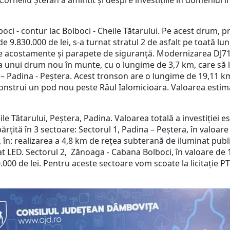
 Corneliu Ștefan a amintit și despre investițiile în domeniul 
oci - contur lac Bolboci - Cheile Tătarului. Pe acest drum, p
 de 9.830.000 de lei, s-a turnat stratul 2 de asfalt pe toată
 de acostamente și parapete de siguranță. Modernizarea DJ71
a unui drum nou în munte, cu o lungime de 3,7 km, care să 
 – Padina - Peștera. Acest tronson are o lungime de 19,11 k
construi un pod nou peste Râul Ialomicioara. Valoarea estimat
le Tătarului, Peștera, Padina. Valoarea totală a investiției e
țită în 3 sectoare: Sectorul 1, Padina – Peștera, în valoare 
le, în: realizarea a 4,8 km de rețea subterană de iluminat pub
at LED. Sectorul 2, Zănoaga - Cabana Bolboci, în valoare de 1.
0.000 de lei. Pentru aceste sectoare vom scoate la licitație PT