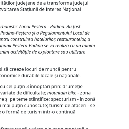
rităților județene de a transforma județul
voltarea Stațiunii de Interes Național
anistic Zonal Peștera - Padina. Au fost
al Padina-Peștera și a Regulamentului Local de
tru construirea hotelurilor, restaurantelor, a
tațiunii Peștera-Padina se va realiza cu un minim
nim activitățile de exploatare sau utilizare
i să creeze locuri de muncă pentru
economice durabile locale și naționale.
u cel puțin 3 înnoptări prin: drumeţie
variate de dificultate;
mountain bike
- zona
 și pe teme ştiinţifice; speoturism - în zonă
ri mai puţin cunoscute; turism de afaceri - se
e o formă de turism într-o continuă