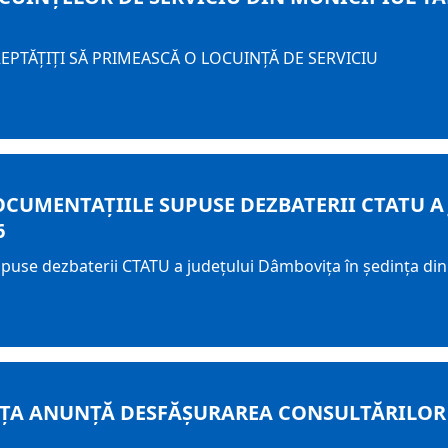
REPTĂŢIŢI SĂ PRIMEASCĂ O LOCUINŢĂ DE SERVICIU
OCUMENTAȚIILE SUPUSE DEZBATERII CTATU A
6
upuse dezbaterii CTATU a județului Dâmbovița în ședința din
ȚA ANUNȚĂ DESFĂȘURAREA CONSULTĂRILOR 