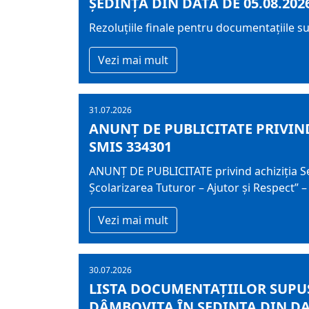
ȘEDINȚA DIN DATA DE 05.08.202
Rezoluțiile finale pentru documentațiile s
Vezi mai mult
31.07.2026
ANUNȚ DE PUBLICITATE PRIVIND
SMIS 334301
ANUNȚ DE PUBLICITATE privind achiziţia Ser
Școlarizarea Tuturor – Ajutor și Respect” 
Vezi mai mult
30.07.2026
LISTA DOCUMENTAŢIILOR SUPUS
DÂMBOVIŢA ÎN ŞEDINŢA DIN DAT