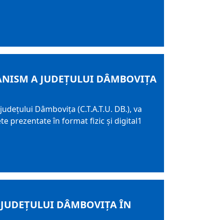
BANISM A JUDEȚULUI DÂMBOVIȚA
udețului Dâmbovița (C.T.A.T.U. DB.), va
te prezentate în format fizic și digital1
 JUDEȚULUI DÂMBOVIȚA ÎN