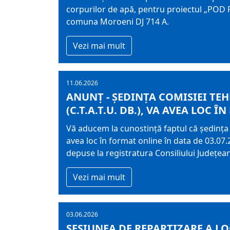
corpurilor de apă, pentru proiectul „POD
comuna Moroeni DJ 714 A.
Vezi mai mult
11.06.2026
ANUNȚ - ȘEDINȚA COMISIEI TE
(C.T.A.T.U. DB.), VA AVEA LOC ÎN
Vă aducem la cunostință faptul că ședința 
avea loc în format online în data de 03.07.2
depuse la registratura Consiliului Județe
Vezi mai mult
03.06.2026
SESIUNEA DE REPARTIZARE A L