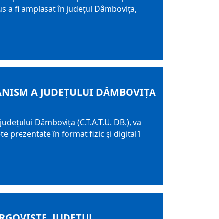
 a fi amplasat în judeţul Dâmboviţa,
BANISM A JUDEȚULUI DÂMBOVIȚA
udețului Dâmbovița (C.T.A.T.U. DB.), va
te prezentate în format fizic și digital1
RGOVIȘTE, JUDEȚUL