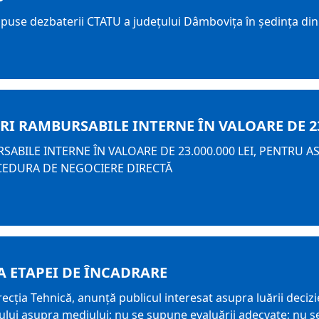
upuse dezbaterii CTATU a județului Dâmbovița în ședința din
 RAMBURSABILE INTERNE ÎN VALOARE DE 23.
ABILE INTERNE ÎN VALOARE DE 23.000.000 LEI, PENTRU A
ROCEDURA DE NEGOCIERE DIRECTĂ
A ETAPEI DE ÎNCADRARE
a Tehnică, anunţă publicul interesat asupra luării decizie
lui asupra mediului; nu se supune evaluării adecvate; nu s