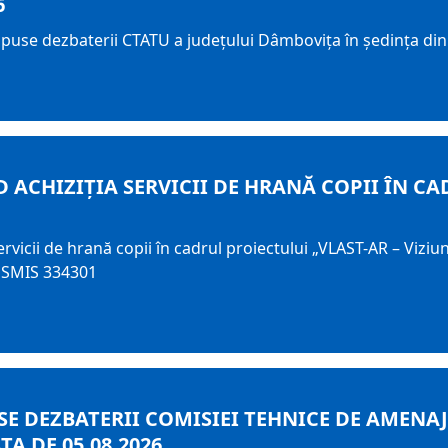
6
upuse dezbaterii CTATU a județului Dâmbovița în ședința din
 ACHIZIŢIA SERVICII DE HRANĂ COPII ÎN CA
vicii de hrană copii în cadrul proiectului „VLAST-AR – Vizi
– SMIS 334301
E DEZBATERII COMISIEI TEHNICE DE AMENAJ
A DE 05.08.2026