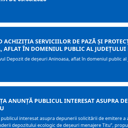
 ACHIZIȚIA SERVICIILOR DE PAZĂ ȘI PROTEC
, AFLAT ÎN DOMENIUL PUBLIC AL JUDEȚULUI
ivul Depozit de deșeuri Aninoasa, aflat în domeniul public a
A ANUNȚĂ PUBLICUL INTERESAT ASUPRA DEP
IU
icul interesat asupra depunerii solicitării de emitere a 
nderii depozitului ecologic de deșeuri menajere Titu”, propus