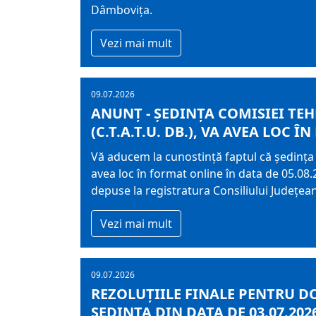
Dâmbovița.
Vezi mai mult
09.07.2026
ANUNȚ - ȘEDINȚA COMISIEI TE
(C.T.A.T.U. DB.), VA AVEA LOC ÎN
Vă aducem la cunostință faptul că ședința 
avea loc în format online în data de 05.08.2
depuse la registratura Consiliului Județe
Vezi mai mult
09.07.2026
REZOLUȚIILE FINALE PENTRU D
ȘEDINȚA DIN DATA DE 03.07.202