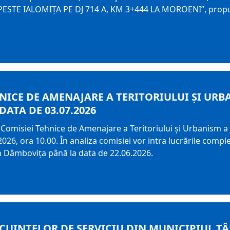
 PESTE IALOMIȚA PE DJ 714 A, KM 3+444 LA MOROENI”, propus
HNICE DE AMENAJARE A TERITORIULUI ȘI UR
 DATA DE 03.07.2026
Comisiei Tehnice de Amenajare a Teritoriului și Urbanism a j
026, ora 10.00. În analiza comisiei vor intra lucrările comple
an Dâmbovița până la data de 22.06.2026.
OCUINȚELOR DE SERVICIU DIN MUNICIPIUL TÂ