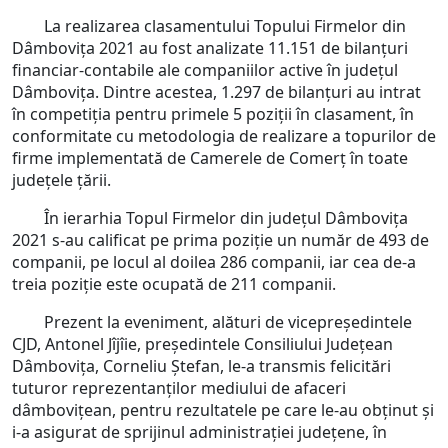
La realizarea clasamentului Topului Firmelor din
Dâmbovița 2021 au fost analizate 11.151 de bilanţuri
financiar-contabile ale companiilor active în județul
Dâmbovița. Dintre acestea, 1.297 de bilanțuri au intrat
în competiția pentru primele 5 poziții în clasament, în
conformitate cu metodologia de realizare a topurilor de
firme implementată de Camerele de Comerț în toate
judeţele ţării.
În ierarhia Topul Firmelor din județul Dâmbovița
2021 s-au calificat pe prima poziție un număr de 493 de
companii, pe locul al doilea 286 companii, iar cea de-a
treia poziție este ocupată de 211 companii.
Prezent la eveniment, alături de vicepreședintele
CJD, Antonel Jîjîie, președintele Consiliului Județean
Dâmbovița, Corneliu Ștefan, le-a transmis felicitări
tuturor reprezentanților mediului de afaceri
dâmbovițean, pentru rezultatele pe care le-au obținut și
i-a asigurat de sprijinul administrației județene, în