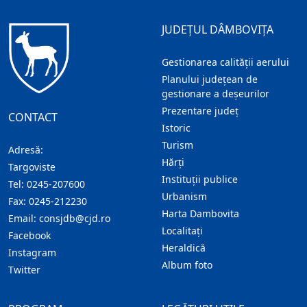
JUDEȚUL DÂMBOVIȚA
Gestionarea calității aerului
Planului județean de
gestionare a deșeurilor
Prezentare judeţ
CONTACT
Istoric
Turism
Adresă:
Hărţi
Targoviste
Instituţii publice
Tel:
0245-207600
Urbanism
Fax:
0245-212230
Harta Dambovita
Email:
consjdb@cjd.ro
Localitaţi
Facebook
Heraldică
Instagram
Album foto
Twitter