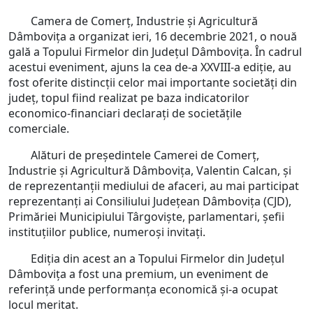
Camera de Comerț, Industrie și Agricultură
Dâmbovița a organizat ieri, 16 decembrie 2021, o nouă
gală a Topului Firmelor din Județul Dâmbovița. În cadrul
acestui eveniment, ajuns la cea de-a XXVIII-a ediție, au
fost oferite distincții celor mai importante societăți din
județ, topul fiind realizat pe baza indicatorilor
economico-financiari declarați de societățile
comerciale.
Alături de președintele Camerei de Comerț,
Industrie și Agricultură Dâmbovița, Valentin Calcan, și
de reprezentanții mediului de afaceri, au mai participat
reprezentanți ai Consiliului Județean Dâmbovița (CJD),
Primăriei Municipiului Târgoviște, parlamentari, șefii
instituțiilor publice, numeroși invitați.
Ediția din acest an a Topului Firmelor din Județul
Dâmbovița a fost una premium, un eveniment de
referință unde performanța economică și-a ocupat
locul meritat.