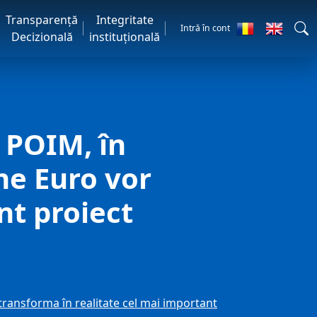
Transparență
Integritate
Intră în cont
Decizională
instituțională
 POIM, în
ne Euro vor
nt proiect
transforma în realitate cel mai important