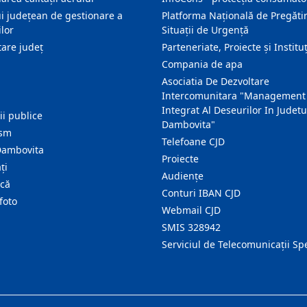
i județean de gestionare a
Platforma Națională de Pregătir
lor
Situații de Urgență
are judeţ
Parteneriate, Proiecte și Instituț
Compania de apa
Asociatia De Dezvoltare
Intercomunitara "Management
Integrat Al Deseurilor In Judetu
ţii publice
Dambovita"
ism
Telefoane CJD
Dambovita
Proiecte
ţi
Audienţe
ică
Conturi IBAN CJD
foto
Webmail CJD
SMIS 328942
Serviciul de Telecomunicații Sp