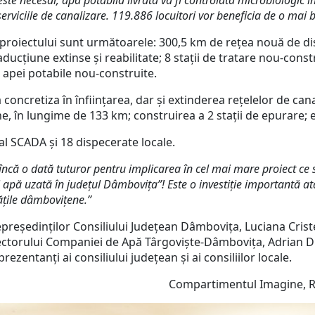
um este necesar, apa potabilă livrată va fi controlată microbiologi
erviciile de canalizare. 119.886 locuitori vor beneficia de o mai 
le proiectului sunt următoarele: 300,5 km de rețea nouă de di
ducțiune extinse și reabilitate; 8 stații de tratare nou-con
 apei potabile nou-construite.
a concretiza în înființarea, dar și extinderea rețelelor de ca
e, în lungime de 133 km; construirea a 2 stații de epurare; e
nal SCADA și 18 dispecerate locale.
ncă o dată tuturor pentru implicarea în cel mai mare proiect ce s
i apă uzată în județul Dâmbovița”! Este o investiție importantă atâ
itățile dâmbovițene.”
reședinților Consiliului Județean Dâmbovița, Luciana Cristea 
rectorului Companiei de Apă Târgoviște-Dâmbovița, Adrian D
 reprezentanți ai consiliului județean și ai consiliilor local
Compartimentul Imagine, Re