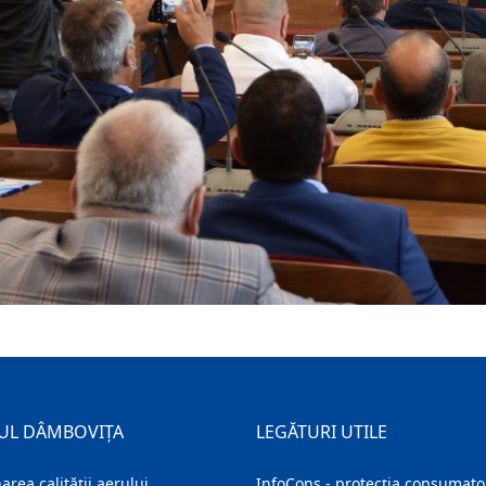
UL DÂMBOVIȚA
LEGĂTURI UTILE
area calității aerului
InfoCons - protecția consumator