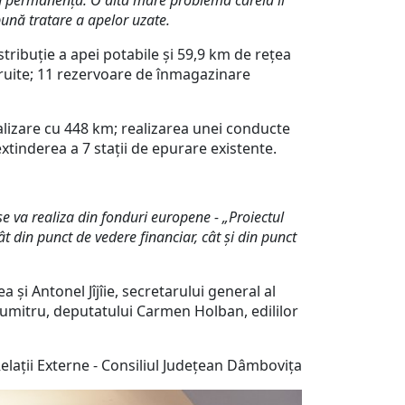
c în permanență. O altă mare problemă căreia îi
bună tratare a apelor uzate.
stribuție a apei potabile și 59,9 km de rețea
struite; 11 rezervoare de înmagazinare
nalizare cu 448 km; realizarea unei conducte
xtinderea a 7 stații de epurare existente.
e va realiza din fonduri europene - „Proiectul
t din punct de vedere financiar, cât și din punct
și Antonel Jîjîie, secretarului general al
umitru, deputatului Carmen Holban, edililor
e.
lații Externe - Consiliul Județean Dâmbovița