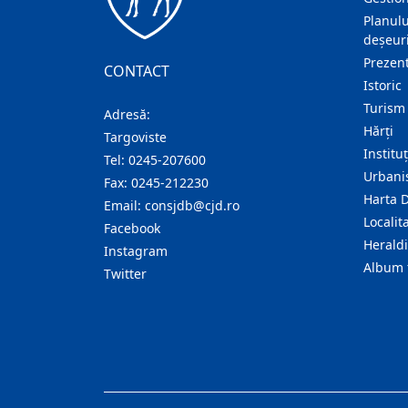
Planulu
deșeuri
Prezent
CONTACT
Istoric
Turism
Adresă:
Hărţi
Targoviste
Institu
Tel:
0245-207600
Urban
Fax:
0245-212230
Harta 
Email:
consjdb@cjd.ro
Localita
Facebook
Herald
Instagram
Album 
Twitter