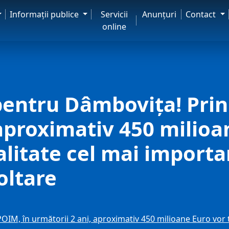
Informaţii publice
Servicii
Anunţuri
Contact
online
entru Dâmbovița! Prin
 aproximativ 450 milioa
alitate cel mai importa
oltare
IM, în următorii 2 ani, aproximativ 450 milioane Euro vor 