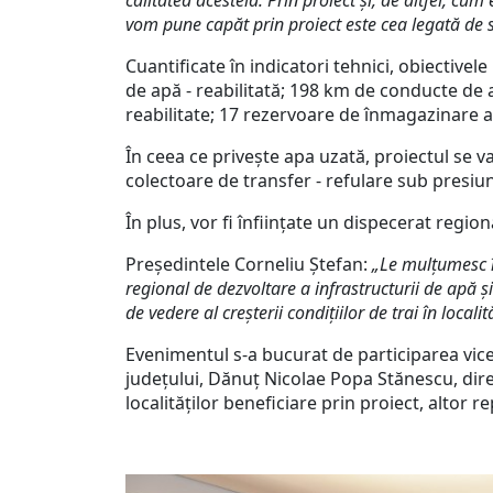
calitatea acesteia. Prin proiect și, de altfel, c
vom pune capăt prin proiect este cea legată de s
Cuantificate în indicatori tehnici, obiective
de apă - reabilitată; 198 km de conducte de a
reabilitate; 17 rezervoare de înmagazinare a
În ceea ce privește apa uzată, proiectul se v
colectoare de transfer - refulare sub presiun
În plus, vor fi înființate un dispecerat regio
Președintele Corneliu Ștefan:
„Le mulțumesc î
regional de dezvoltare a infrastructurii de apă ș
de vedere al creșterii condițiilor de trai în local
Evenimentul s-a bucurat de participarea vicep
județului, Dănuț Nicolae Popa Stănescu, di
localităților beneficiare prin proiect, altor