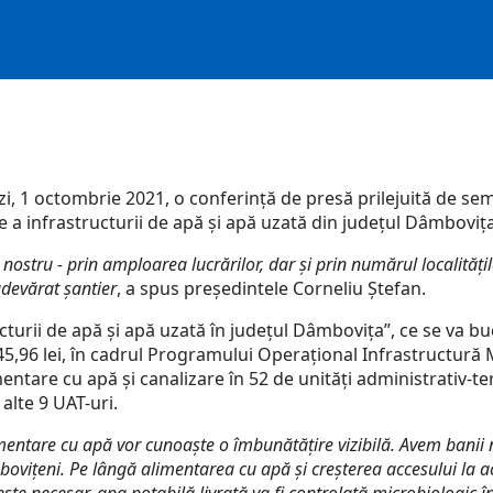
i, 1 octombrie 2021, o conferință de presă prilejuită de se
 a infrastructurii de apă și apă uzată din județul Dâmbovița
nostru - prin amploarea lucrărilor, dar și prin numărul localități
devărat șantier
, a spus președintele Corneliu Ștefan.
cturii de apă și apă uzată în județul Dâmbovița”, ce se va b
45,96 lei, în cadrul Programului Operațional Infrastructură 
mentare cu apă și canalizare în 52 de unități administrativ-te
 alte 9 UAT-uri.
limentare cu apă vor cunoaște o îmbunătățire vizibilă. Avem banii
ițeni. Pe lângă alimentarea cu apă și creșterea accesului la ace