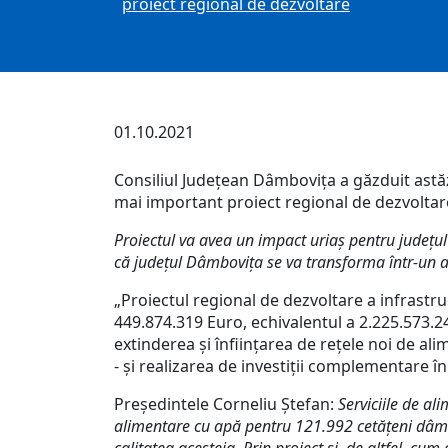
proiect regional de dezvoltare
01.10.2021
Consiliul Județean Dâmbovița a găzduit astăz
mai important proiect regional de dezvoltare
Proiectul va avea un impact uriaș pentru județul 
că județul Dâmbovița se va transforma într-un a
„Proiectul regional de dezvoltare a infrastru
449.874.319 Euro, echivalentul a 2.225.573.2
extinderea și înființarea de rețele noi de ali
- și realizarea de investiții complementare în
Președintele Corneliu Ștefan:
Serviciile de a
alimentare cu apă pentru 121.992 cetățeni dâmbov