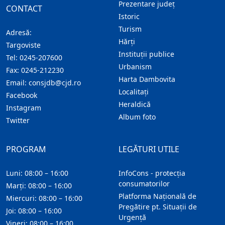
Prezentare judeţ
CONTACT
Istoric
Turism
Adresă:
Hărţi
Targoviste
Instituţii publice
Tel:
0245-207600
Urbanism
Fax:
0245-212230
Harta Dambovita
Email:
consjdb@cjd.ro
Localitaţi
Facebook
Heraldică
Instagram
Album foto
Twitter
PROGRAM
LEGĂTURI UTILE
Luni: 08:00 – 16:00
InfoCons - protecția
consumatorilor
Marți: 08:00 – 16:00
Platforma Națională de
Miercuri: 08:00 – 16:00
Pregătire pt. Situații de
Joi: 08:00 – 16:00
Urgență
Vineri: 08:00 – 16:00