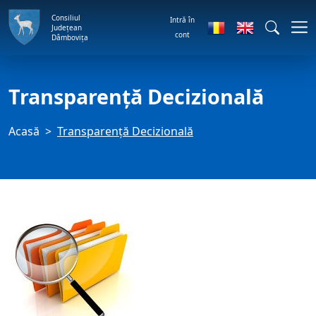
Consiliul
Intră în
Județean
cont
Dâmbovița
Transparență Decizională
Acasă
Transparență Decizională