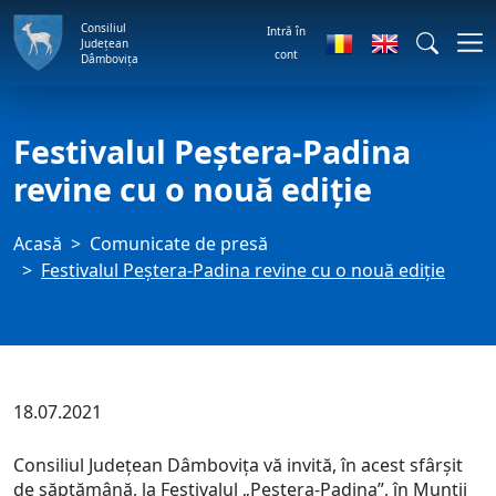
Consiliul
Intră în
Județean
cont
Dâmbovița
Festivalul Peștera-Padina
revine cu o nouă ediție
Acasă
Comunicate de presă
Festivalul Peștera-Padina revine cu o nouă ediție
18.07.2021
Consiliul Județean Dâmbovița vă invită, în acest sfârșit
de săptămână, la Festivalul „Peștera-Padina”, în Munții