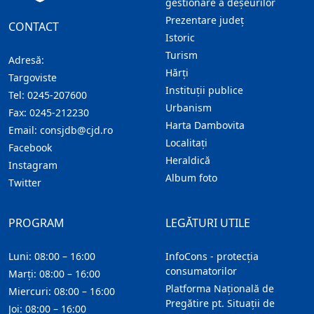
gestionare a deșeurilor
Prezentare judeţ
CONTACT
Istoric
Turism
Adresă:
Hărţi
Targoviste
Instituţii publice
Tel:
0245-207600
Urbanism
Fax:
0245-212230
Harta Dambovita
Email:
consjdb@cjd.ro
Localitaţi
Facebook
Heraldică
Instagram
Album foto
Twitter
PROGRAM
LEGĂTURI UTILE
Luni: 08:00 – 16:00
InfoCons - protecția
consumatorilor
Marți: 08:00 – 16:00
Platforma Națională de
Miercuri: 08:00 – 16:00
Pregătire pt. Situații de
Joi: 08:00 – 16:00