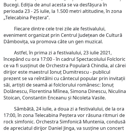
Bucegi. Ediția de anul acesta se va desfășura în
perioada 23 - 25 iulie, la 1.500 metri altitudine, în zona
„Telecabina Peștera”.
Fiecare dintre cele trei zile ale festivalului,
eveniment organizat prin Centrul Județean de Cultură
Dâmbovița, va promova câte un gen muzical.
Astfel, în prima zi a festivalului, 23 iulie 2021,
începând cu ora 17:00 - în cadrul Spectacolului Folcloric
ce va fi susținut de Orchestra Populară Chindia, al cărei
dirijor este maestrul Ionuț Dumitrescu - publicul
prezent se va reîntâlni cu cântecul popular prin invitații
săi, artiști de seamă ai folclorului românesc: Ionuț
Dolănescu, Florentina Mîinea, Simona Dinescu, Niculina
Stoican, Constantin Enceanu și Nicoleta Vasile.
Sâmbătă, 24 iulie, a doua zi a festivalului, de la ora
17:00, în zona Telecabina Peștera vor răsuna ritmuri de
rock simfonic. Orchestra Simfonică Muntenia, condusă
de apreciatul dirijor Daniel Jinga, va susține un concert