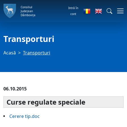
Consiliul
Intră în
Județean
cont
Dâmbovița
Transporturi
Acasă
Transporturi
06.10.2015
Curse regulate speciale
Cerere tip.doc