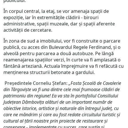
publicului.
În corpul central, la etaj, se vor amenaja spații de
expoziție, iar în extremitățile clădirii - birouri
administrative, spații muzeale, dar și spații aferente
activității de cercetare.
În zona de sud a imobilului, vor fi construite o parcare
publică, cu acces din Bulevardul Regele Ferdinand, și o
alveolă pentru parcarea a două autobuze. Pe lângă
reamenajarea spațiilor verzi, în curte va fi amplasată o
fântână arteziană. Actuala împrejmuire va fi refăcută cu
menținerea structurii betonate a gardului.
Președintele Corneliu Ștefan:
„Fosta Școală de Cavalerie
din Târgoviște va fi una dintre cele mai frumoase clădiri de
patrimoniu din regiune! Ea va sta în portofoliul Consiliului
Județean Dâmbovița alături de un important număr de
obiective istorice, artistice și naturale din întregul județ, cu
care ne mândrim și care au fost redate circuitului turistic și
cultural al țării noastre prin proiecte de restaurare și
conservare - implementate cu succes, care susțin și