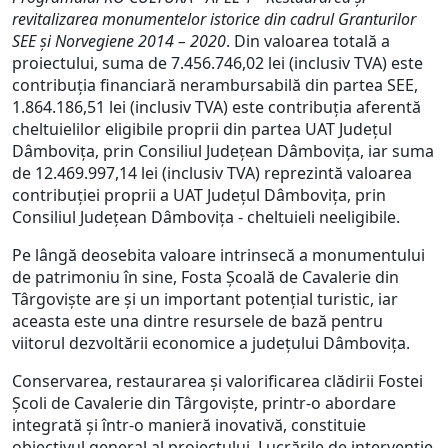
revitalizarea monumentelor istorice din cadrul Granturilor
SEE și Norvegiene 2014 – 2020
. Din valoarea totală a
proiectului, suma de 7.456.746,02 lei (inclusiv TVA) este
contribuția financiară nerambursabilă din partea SEE,
1.864.186,51 lei (inclusiv TVA) este contribuția aferentă
cheltuielilor eligibile proprii din partea UAT Județul
Dâmbovița, prin Consiliul Județean Dâmbovița, iar suma
de 12.469.997,14 lei (inclusiv TVA) reprezintă valoarea
contribuției proprii a UAT Județul Dâmbovița, prin
Consiliul Județean Dâmbovița - cheltuieli neeligibile.
Pe lângă deosebita valoare intrinsecă a monumentului
de patrimoniu în sine, Fosta Școală de Cavalerie din
Târgoviște are și un important potențial turistic, iar
aceasta este una dintre resursele de bază pentru
viitorul dezvoltării economice a județului Dâmbovița.
Conservarea, restaurarea și valorificarea clădirii Fostei
Școli de Cavalerie din Târgoviște, printr-o abordare
integrată și într-o manieră inovativă, constituie
obiectivul general al proiectului. Lucrările de intervenție