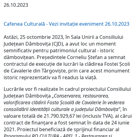
26.10.2023
Cafenea Culturală - Vezi invitație eveniment 26.10.2023
Astăzi, 25 octombrie 2023, în Sala Unirii a Consiliului
Județean Dâmbovița (CJD), a avut loc un moment
semnificativ pentru patrimoniul cultural - istoric
dâmbovițean. Președintele Corneliu Ștefan a semnat
contractul de execuție de lucrări la clădirea Fostei Școli
de Cavalerie din Târgoviște, prin care acest monument
istoric reprezentativ va fi readus la viață.
Lucrările vor fi realizate în cadrul proiectului Consiliului
Județean Dâmbovița
„Conservarea, restaurarea,
valorificarea clădirii Fosta Școală de Cavalerie în vederea
consolidării
identității culturale a județului Dâmbovița”
, în
valoare totală de 21.790.929,67 lei (inclusiv TVA), al cărui
contract de finanțare a fost semnat în data de 24 iunie
2021. Proiectul beneficiază de sprijinul financiar al
Programului RO CULTURA - APEL 1 - Restaurarea și