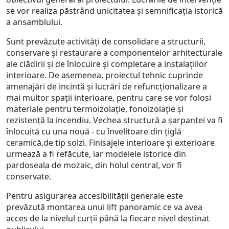
se vor realiza păstrând unicitatea și semnificația istorică
a ansamblului.
Sunt prevăzute activități de consolidare a structurii,
conservare și restaurare a componentelor arhitecturale
ale clădirii și de înlocuire și completare a instalațiilor
interioare. De asemenea, proiectul tehnic cuprinde
amenajări de incintă și lucrări de refuncționalizare a
mai multor spații interioare, pentru care se vor folosi
materiale pentru termoizolație, fonoizolație și
rezistență la incendiu. Vechea structură a șarpantei va fi
înlocuită cu una nouă - cu învelitoare din țiglă
ceramică,de tip solzi. Finisajele interioare și exterioare
urmează a fi refăcute, iar modelele istorice din
pardoseala de mozaic, din holul central, vor fi
conservate.
Pentru asigurarea accesibilității generale este
prevăzută montarea unui lift panoramic ce va avea
acces de la nivelul curții până la fiecare nivel destinat