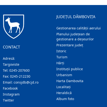
JUDEȚUL DÂMBOVIȚA
Gestionarea calității aerului
Planului județean de
gestionare a deșeurilor
Prezentare judeţ
CONTACT
Istoric
Turism
Adresă:
Hărţi
Targoviste
Instituţii publice
Tel:
0245-207600
Urbanism
Fax:
0245-212230
Harta Dambovita
Email:
consjdb@cjd.ro
Localitaţi
Facebook
Heraldică
Instagram
Album foto
Twitter