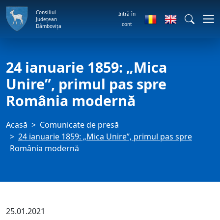
Consiliul
Intră în
Județean
cont
Dâmbovița
24 ianuarie 1859: „Mica
Unire”, primul pas spre
România modernă
Acasă
Comunicate de presă
24 ianuarie 1859: „Mica Unire”, primul pas spre
România modernă
25.01.2021