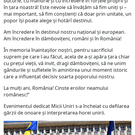
bucurie, cu mândrie și cu încredere în forțele proprii și
în țara noastră! Este nevoie să învățăm să fim uniți și –
mai important, să fim conștienți că doar prin unitate, un
popor își poate alege și hotărî destinul.
Am încredere în destinul nostru național și european.
Am încredere în dâmbovițeni, români și în România!
În memoria înaintașilor noștri, pentru sacrificiul
suprem pe care l-au făcut, acela de a-și apăra țara chiar
cu prețul vieții, vă invit, dragi dâmbovițeni, să ne unim
gândurile și sufletele în amintirea unui moment istoric
care a influențat decisiv soarta poporului nostru.
La mulți ani, România! Cinste eroilor neamului
românesc!”
Evenimentul dedicat Micii Uniri s-a încheiat cu defilarea
gărzii de onoare și interpretarea horei unirii.