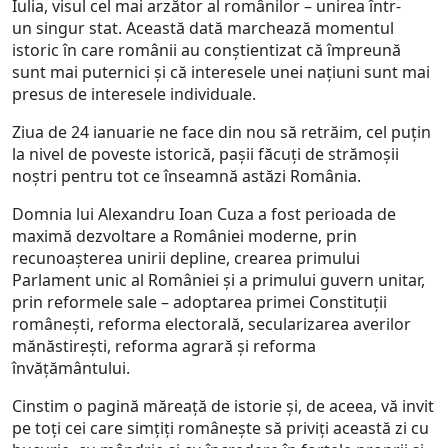
Iulia, visul cel mai arzător al românilor – unirea într-
un singur stat. Această dată marchează momentul
istoric în care românii au conștientizat că împreună
sunt mai puternici și că interesele unei națiuni sunt mai
presus de interesele individuale.
Ziua de 24 ianuarie ne face din nou să retrăim, cel puțin
la nivel de poveste istorică, pașii făcuți de strămoșii
noștri pentru tot ce înseamnă astăzi România.
Domnia lui Alexandru Ioan Cuza a fost perioada de
maximă dezvoltare a României moderne, prin
recunoașterea unirii depline, crearea primului
Parlament unic al României şi a primului guvern unitar,
prin reformele sale – adoptarea primei Constituții
românești, reforma electorală, secularizarea averilor
mănăstirești, reforma agrară și reforma
învățământului.
Cinstim o pagină măreață de istorie și, de aceea, vă invit
pe toți cei care simțiți românește să priviți această zi cu