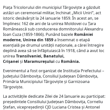
Piața Tricolorului din municipiul Târgoviște a găzduit
astăzi un ceremonial militar, închinat „Micii Uniri”, act
istoric desăvârșit la 24 ianuarie 1859. În acest an, se
împlinesc 162 de ani de la unirea Moldovei cu Ţara
Românească sub conducerea domnitorului Alexandru
Ioan Cuza (1859-1866). Punând bazele
României
moderne, Unirea din 1859
a însemnat o etapă
esenţială pe drumul unităţii naţionale, a cărei întregire
deplină avea să se înfăptuiască în 1918, când a avut loc
unirea
Transilvaniei, Banatului,
Crișanei
și
Maramureșului
cu
România.
Evenimentul a fost organizat de Instituția Prefectului –
Județului Dâmbovița, Consiliul Județean Dâmbovița,
Primăria Municipiului Târgoviște și Garnizoana
Târgoviște.
La activitățile dedicate Zilei de 24 Ianuarie au participat:
președintele Consiliului Județean Dâmbovița, Corneliu
Ștefan, vicepreședinții CJD Luciana Cristea și Antonel