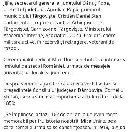
Jîjîie, secretarul general al județului Dănuț Popa,
prefectul județului, Aurelian Popa, primarul
municipiului Târgoviște, Cristian Daniel Stan,
parlamentari, reprezentanți ai Arhiepiscopiei
Târgoviștei, Garnizoanei Târgoviște, Ministerului
Afacerilor Interne, Asociației „Cultul Eroilor”, cadre
militare active, în rezervă și retragere, veterani de
război.
Ceremonialul dedicat Micii Uniri a debutat cu intonarea
imnului de stat al României, urmată de mesajele
autorităților locale și județene.
Despre semnificația istorică a zilei a vorbit astăzi și
președintele Consiliului Județean Dâmbovița, Corneliu
Ștefan, care a subliniat importanța actului istoric de la
1859:
„Se împlinesc, astăzi, 162 de ani de la un eveniment
memorabil pentru istoria noastră, Mica Unire, pe a
cărei temelie urma să se consfințească, în 1918, la Alba-