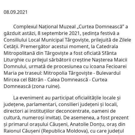
08.09.2021
Complexul Național Muzeal „Curtea Domnească” a
găzduit astăzi, 8 septembrie 2021, ședința festivă a
Consiliului Local Municipal Târgoviște, prilejuită de Zilele
Cetății. Premergător acestui moment, la Catedrala
Mitropolitană din Târgoviște a fost oficiată Sfânta
Liturghie cu prilejul sărbătorii creștine Nașterea Maicii
Domnului, urmată de procesiunea cu icoana Fecioarei
Maria pe traseul: Mitropolia Târgoviște - Bulevardul
Mircea cel Bătrân - Calea Domnească - Curtea
Domnească (zona ruine).
La eveniment au participat oficialităţile locale şi
judeţene, parlamentari, consilieri județeni și locali,
directori ai instituţiilor deconcentrate, oameni de
cultură, numeroși invitați. De asemenea, a fost prezent
și primarul orașului Căușeni, Anatolie Donțu, oraș din
Raionul Căușeni (Republica Moldova), cu care județul