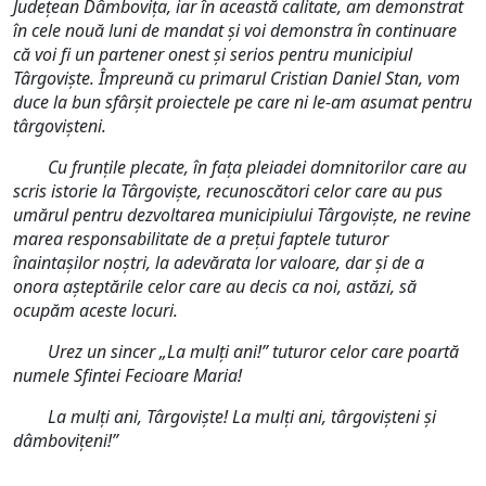
Județean Dâmbovița, iar în această calitate, am demonstrat
în cele nouă luni de mandat și voi demonstra în continuare
că voi fi un partener onest și serios pentru municipiul
Târgoviște. Împreună cu primarul Cristian Daniel Stan, vom
duce la bun sfârșit proiectele pe care ni le-am asumat pentru
târgovișteni.
Cu frunțile plecate, în fața pleiadei domnitorilor care au
scris istorie la Târgoviște, recunoscători celor care au pus
umărul pentru dezvoltarea municipiului Târgoviște, ne revine
marea responsabilitate de a prețui faptele tuturor
înaintașilor noștri, la adevărata lor valoare, dar și de a
onora așteptările celor care au decis ca noi, astăzi, să
ocupăm aceste locuri.
Urez un sincer „La mulți ani!” tuturor celor care poartă
numele Sfintei Fecioare Maria!
La mulţi ani, Târgovişte! La mulți ani, târgovișteni și
dâmbovițeni!”