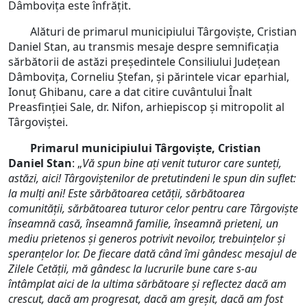
Dâmbovița este înfrățit.
Alături de primarul municipiului Târgoviște, Cristian
Daniel Stan, au transmis mesaje despre semnificația
sărbătorii de astăzi președintele Consiliului Județean
Dâmbovița, Corneliu Ștefan, și părintele vicar eparhial,
Ionuț Ghibanu, care a dat citire cuvântului Înalt
Preasfinției Sale, dr. Nifon, arhiepiscop și mitropolit al
Târgoviștei.
Primarul municipiului Târgoviște, Cristian
Daniel Stan
: „
Vă spun bine ați venit tuturor care sunteți,
astăzi, aici! Târgoviștenilor de pretutindeni le spun din suflet:
la mulți ani! Este sărbătoarea cetății, sărbătoarea
comunității, sărbătoarea tuturor celor pentru care Târgoviște
înseamnă casă, înseamnă familie, înseamnă prieteni, un
mediu prietenos și generos potrivit nevoilor, trebuințelor și
speranțelor lor. De fiecare dată când
îmi gândesc mesajul
de
Zilele Cetății, mă gândesc la lucrurile bune care s-au
întâmplat aici de la ultima sărbătoare și reflectez dacă am
crescut, dacă am progresat, dacă am greșit, dacă am fost