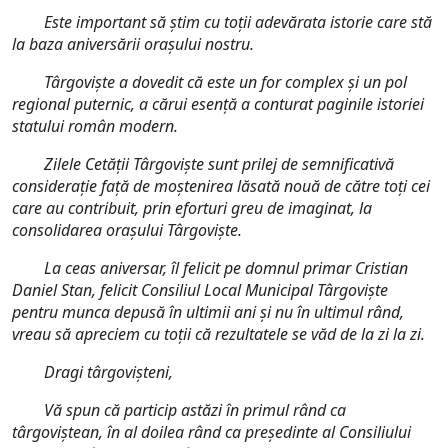
Este important să ştim cu toţii adevărata istorie care stă
la baza aniversării oraşului nostru.
Târgovişte a dovedit că este un for complex şi un pol
regional puternic, a cărui esenţă a conturat paginile istoriei
statului român modern.
Zilele Cetăţii Târgovişte sunt prilej de semnificativă
consideraţie faţă de moştenirea lăsată nouă de către toţi cei
care au contribuit, prin eforturi greu de imaginat, la
consolidarea oraşului Târgovişte.
La ceas aniversar, îl felicit pe domnul primar Cristian
Daniel Stan, felicit Consiliul Local Municipal Târgovişte
pentru munca depusă în ultimii ani și nu în ultimul rând,
vreau să apreciem cu toții că rezultatele se văd de la zi la zi.
Dragi târgovișteni,
Vă spun că particip astăzi în primul rând ca
târgoviștean, în al doilea rând ca președinte al Consiliului