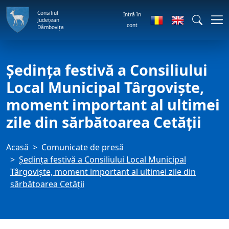
Consiliul
Intră în
Județean
cont
Dâmbovița
Ședința festivă a Consiliului
Local Municipal Târgoviște,
moment important al ultimei
zile din sărbătoarea Cetății
Acasă
Comunicate de presă
Ședința festivă a Consiliului Local Municipal
Târgoviște, moment important al ultimei zile din
sărbătoarea Cetății