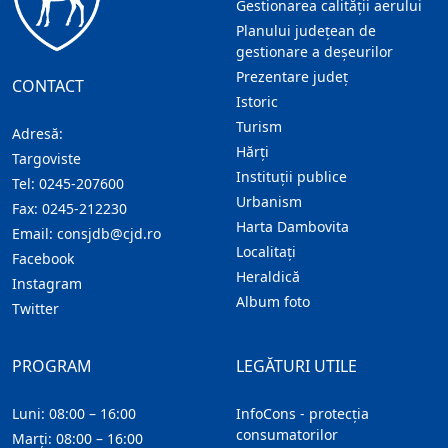
Gestionarea calității aerului
Planului județean de
gestionare a deșeurilor
Prezentare judeţ
CONTACT
Istoric
Turism
Adresă:
Hărţi
Targoviste
Instituţii publice
Tel:
0245-207600
Urbanism
Fax:
0245-212230
Harta Dambovita
Email:
consjdb@cjd.ro
Localitaţi
Facebook
Heraldică
Instagram
Album foto
Twitter
PROGRAM
LEGĂTURI UTILE
Luni: 08:00 – 16:00
InfoCons - protecția
consumatorilor
Marți: 08:00 – 16:00