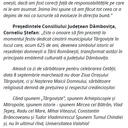
onești, dacă am fost corecți față de responsabilitățile pe care
ni le-am asumat. Inima îmi spune că am făcut tot ceea ce a
depins de noi ca lucrurile să evolueze în direcția bună.”
Președintele Consiliului Județean Dâmbovița,
Corneliu Ștefan
: „
Este o onoare să fim prezenţi la
momentul festiv dedicat cinstirii municipiului Târgovişte în
locul care, acum 625 de ani, devenea simbolul istoric al
reşedinţei domneşti a Ţării Româneşti, transformat astăzi în
principala emblemă culturală a Judeţului Dâmboviţa.
Aleasă ca zi de sărbătoare pentru celebrarea Cetăţii,
data 8 septembrie marchează nu doar Ziua Oraşului
Târgovişte, ci şi Naşterea Maicii Domnului, sărbătoare
religioasă demnă de preţuirea și respectul credincioşilor.
Când spunem „Târgoviște”, spunem Arhiepiscopie și
Mitropolie, spunem istorie - spunem Mircea cel Bătrân, Vlad
Ţepeş, Radu cel Mare, Mihai Viteazul, Constantin
Brâncoveanu și Tudor Vladimirescu! Spunem Turnul Chindiei
și, nu în ultimul rînd, Universitatea Valahia!