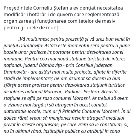
Președintele Corneliu Ștefan a evidențiat necesitatea
modificării hotărârii de guvern care reglementează
organizarea și funcționarea comitetelor de masiv
pentru grupele de munți:
„
Vă mulțumesc pentru prezență și vă urez bun venit în
județul Dâmbovița! Astăzi este momentul zero pentru a pune
bazele unor proiecte importante pentru dezvoltarea zonei
montane. Pentru cea mai nouă stațiune turistică de interes
național, județul Dâmbovița - prin Consiliul Județean
Dâmbovița - are astăzi mai multe proiecte, aflate în diferite
stadii de implementare; ne-am asumat să ducem la bun
sfârșit aceste proiecte pentru dezvoltarea stațiunii turistice
de interes național Moroeni - Padina - Peștera. Această
stațiune se află pe raza comunei Moroeni. Ar trebui să avem
o viziune mai largă și să atragem în acest comitet
autoritățile locale, cum ar fi Primăria Comunei Moroeni. În al
doilea rând, vreau să menționez nevoia atragerii mediului
privat în aceste organisme, pe care vrem să le constituim, și,
nu în ultimul rând, instituțiile publice cu atribuții în zona