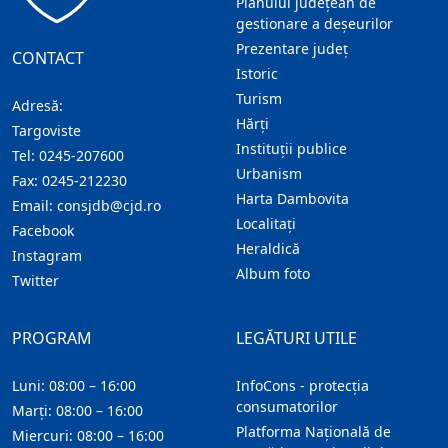
Planului județean de
gestionare a deșeurilor
Prezentare judeţ
CONTACT
Istoric
Turism
Adresă:
Hărţi
Targoviste
Instituţii publice
Tel:
0245-207600
Urbanism
Fax:
0245-212230
Harta Dambovita
Email:
consjdb@cjd.ro
Localitaţi
Facebook
Heraldică
Instagram
Album foto
Twitter
PROGRAM
LEGĂTURI UTILE
Luni: 08:00 – 16:00
InfoCons - protecția
consumatorilor
Marți: 08:00 – 16:00
Platforma Națională de
Miercuri: 08:00 – 16:00