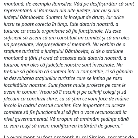
montană, de exemplu Romsilva. Văd pe desfășurător că sunt
reprezentanți ai Romsilva din alte județe, dar nu și din
județul Dâmbovița. Suntem la început de drum, iar orice
lucru se poate corecta în timp. Este datoria noastră, a
tuturor, ca aceste organisme să fie funcționale. Nu este
suficient să zicem că am constituit un comitet și că am ales
un președinte, vicepreședinte și membrii. Nu vorbim de o
stațiune turistică a județului Dâmbovița, ci de o stațiune
montană a țării și cred că aceasta este datoria noastră, a
tuturor, mai ales că județele noastre sunt învecinate. Nu
trebuie să gândim că suntem într-o competiție, ci să gândim
la dezvoltarea stațiunilor turistice care se întind pe raza
localităților noastre. Sunt foarte multe proiecte pe care le
avem în comun. Vreau să îi ascult și pe ceilalți colegi și să
plecăm cu concluzii clare, ca să știm ce vom face de mâine
încolo în cadrul acestui comitet. Este important ca aceste
comitete să fie funcționale și să fim o voce recunoscută la
nivel guvernamental. Vă propun să amânăm ședința până
ce vom reuși să avem modificarea hotărârii de guvern.”
La eveniment au fost prezenți: Aurel Simion, secretar de