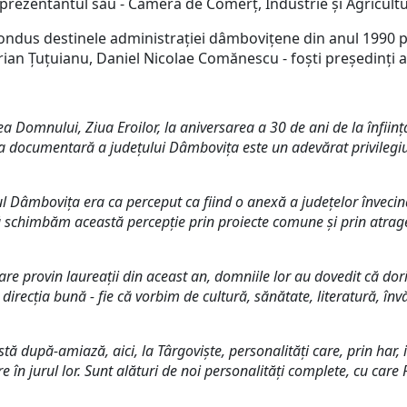
eprezentantul său - Camera de Comerț, Industrie și Agricul
condus destinele administrației dâmbovițene din anul 1990 
an Țuțuianu, Daniel Nicolae Comănescu - foști președinți a
ea Domnului, Ziua Eroilor, la aniversarea a 30 de ani de la înființ
rea documentară a județului Dâmbovița este un adevărat privilegiu
ovița era ca perceput ca fiind o anexă a județelor învecinate
să schimbăm această percepție prin proiecte comune și prin atrage
provin laureații din aceast an, domniile lor au dovedit că dori
irecția bună - fie că vorbim de cultură, sănătate, literatură, în
ă-amiază, aici, la Târgoviște, personalități care, prin har, imp
 în jurul lor. Sunt alături de noi personalități complete, cu car