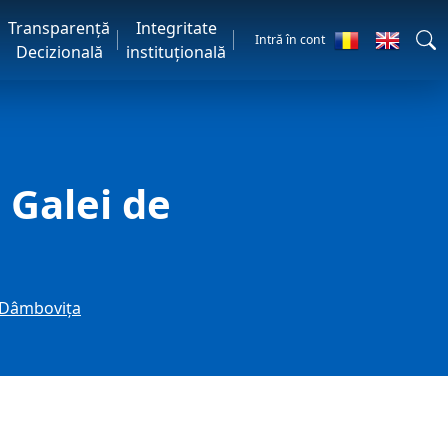
Transparență
Integritate
Intră în cont
Decizională
instituțională
 Galei de
i Dâmbovița