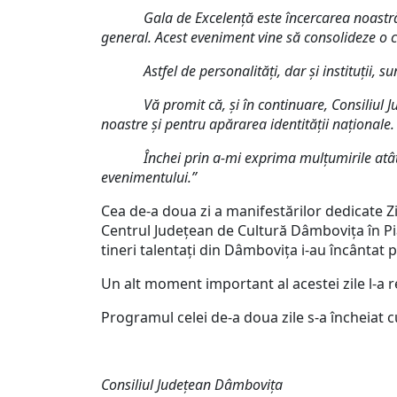
Gala de Excelență este încercarea noastră de a
general. Acest eveniment vine să consolideze o c
Astfel de personalități, dar și instituții, sun
Vă promit că, și în continuare, Consiliul Jude
noastre și pentru apărarea identității naționale.
Închei prin a-mi exprima mulțumirile atât față de
evenimentului.”
Cea de-a doua zi a manifestărilor dedicate Z
Centrul Județean de Cultură Dâmbovița în Piaț
tineri talentați din Dâmbovița i-au încântat pe
Un alt moment important al acestei zile l-a
Programul celei de-a doua zile s-a încheiat
Consiliul Județean Dâmbovița