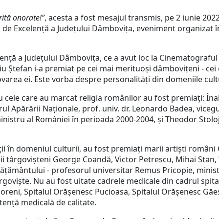
rită onorate!”
, acesta a fost mesajul transmis, pe 2 iunie 202
 de Excelență a Județului Dâmbovița, eveniment organizat în
celență a Județului Dâmbovița, ce a avut loc la Cinematografu
iu Ștefan i-a premiat pe cei mai merituoși dâmbovițeni - cei c
area ei. Este vorba despre personalități din domeniile cultura
au cele care au marcat religia românilor au fost premiați: Îna
trul Apărării Naționale, prof. univ. dr. Leonardo Badea, vice
inistru al României în perioada 2000-2004, și Theodor Stolo
ții în domeniul culturii, au fost premiați marii artiști român
rii târgovișteni George Coandă, Victor Petrescu, Mihai Stan,
ățământului - profesorul universitar Remus Pricopie, minist
Târgoviște. Nu au fost uitate cadrele medicale din cadrul spi
Moreni, Spitalul Orășenesc Pucioasa, Spitalul Orășenesc Găe
tență medicală de calitate.