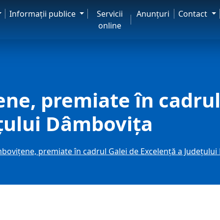
Informaţii publice
Servicii
Anunţuri
Contact
online
ene, premiate în cadrul
țului Dâmbovița
mbovițene, premiate în cadrul Galei de Excelență a Județulu