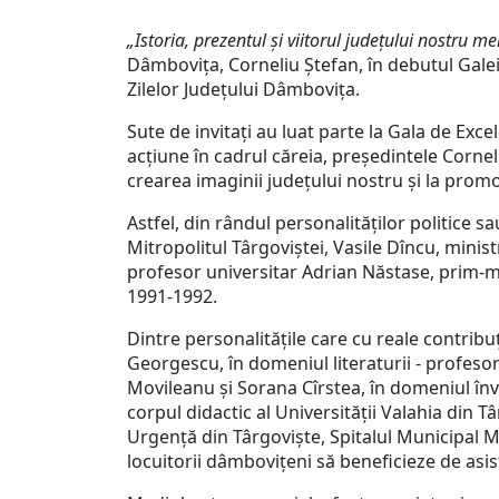
„Istoria, prezentul și viitorul județului nostru me
Dâmbovița, Corneliu Ștefan, în debutul Galei
Zilelor Județului Dâmbovița.
Sute de invitați au luat parte la Gala de Ex
acțiune în cadrul căreia, președintele Cornel
crearea imaginii județului nostru și la promov
Astfel, din rândul personalităților politice s
Mitropolitul Târgoviștei, Vasile Dîncu, minis
profesor universitar Adrian Năstase, prim-m
1991-1992.
Dintre personalitățile care cu reale contribu
Georgescu, în domeniul literaturii - profeso
Movileanu și Sorana Cîrstea, în domeniul înv
corpul didactic al Universității Valahia din 
Urgență din Târgoviște, Spitalul Municipal 
locuitorii dâmbovițeni să beneficieze de asis