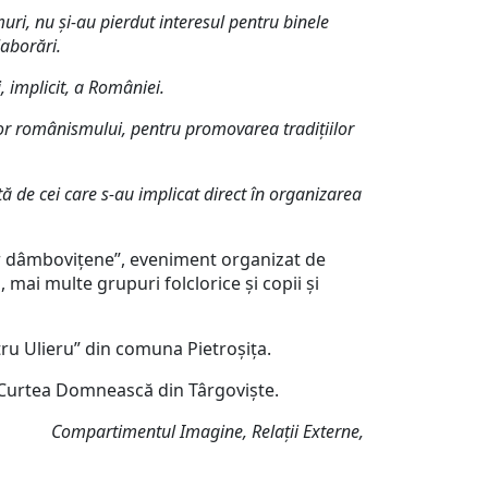
i, nu și-au pierdut interesul pentru binele
laborări.
, implicit, a României.
or românismului, pentru promovarea tradițiilor
ă de cei care s-au implicat direct în organizarea
lor dâmbovițene”, eveniment organizat de
 mai multe grupuri folclorice și copii și
ru Ulieru” din comuna Pietroșița.
a Curtea Domnească din Târgoviște.
Compartimentul Imagine, Relații Externe,