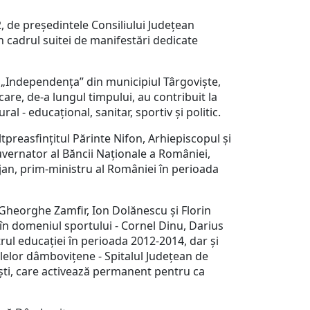
2, de președintele Consiliului Județean
 cadrul suitei de manifestări dedicate
l „Independența” din municipiul Târgoviște,
are, de-a lungul timpului, au contribuit la
l - educațional, sanitar, sportiv și politic.
ltpreasfințitul Părinte Nifon, Arhiepiscopul și
guvernator al Băncii Naționale a României,
jan, prim-ministru al României în perioada
i Gheorghe Zamfir, Ion Dolănescu și Florin
 în domeniul sportului - Cornel Dinu, Darius
rul educației în perioada 2012-2014, dar și
talelor dâmbovițene - Spitalul Județean de
ști, care activează permanent pentru ca