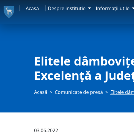
Acasă
Despre instituţie
Informaţii utile
Elitele dâmboviț
Excelență a Jude
Acasă
Comunicate de presă
Elitele dâ
03.06.2022