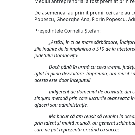
Mediul antreprenorial a fost premiat prin r
De asemenea, au primit premii cei care au 
Popescu, Gheorghe Ana, Florin Popescu, Adri
Președintele Corneliu Ștefan:
„Astăzi, în zi de mare sărbătoare, Înălțar
zile inainte de la împlinirea a 510 de la atesta
județului Dâmbovița!
Dacă până în urmă cu ceva vreme, județul Dâmb
aflat în plină dezvoltare. Împreună, am reușit 
acesta este doar începutul!
Indiferent de domeniul de activitate din care 
singura metodă prin care lucrurile avansează în d
afaceri sau administrație.
Mă bucur că am reușit să reunim în această dup
prin talent și multă muncă, au generat schimbare
care ne pot reprezenta oricând cu succes.