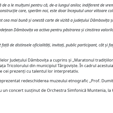
 le mulțumi pentru că, de-a lungul anilor, indiferent de vremur
onstrucție care, sperăm noi, este doar începutul unor viitoare co
t cea mai bună și onestă carte de vizită a județului Dâmbovița și
țean Dâmbovița va activa pentru păstrarea și cinstirea valoril
 distinsele oficialități, invitați, public participant, cât și faț
ilelor Județului Dâmbovița a cuprins și „Maratonul tradiții
a Tricolorului din municipiul Târgoviște. În cadrul acestuia,
 cei prezenți cu talentul lor interpretativ.
 reprezentat redeschiderea muzeului etnografic „Prof. Dumit
 cu un concert susținut de Orchestra Simfonică Muntenia, l