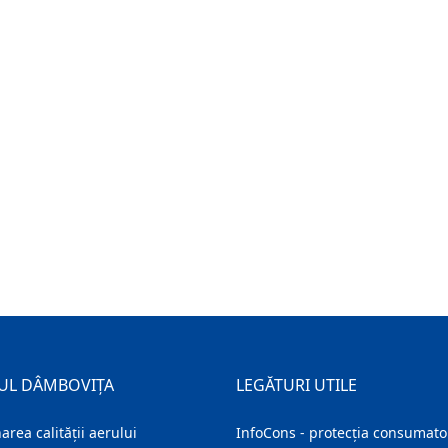
UL DÂMBOVIȚA
LEGĂTURI UTILE
area calității aerului
InfoCons - protecția consumator