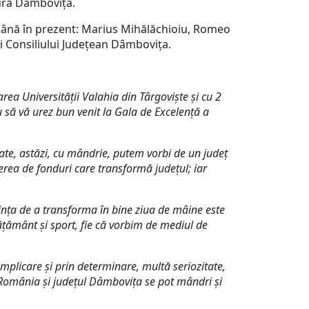
tură Dâmbovița.
până în prezent: Marius Mihălăchioiu, Romeo
i Consiliului Județean Dâmbovița.
area Universității Valahia din Târgoviște și cu 2
 să vă urez bun venit la Gala de Excelență a
, astăzi, cu mândrie, putem vorbi de un județ
rea de fonduri care transformă județul; iar
nța de a transforma în bine ziua de mâine este
vățământ și sport, fie că vorbim de mediul de
licare și prin determinare, multă seriozitate,
e România și județul Dâmbovița se pot mândri și