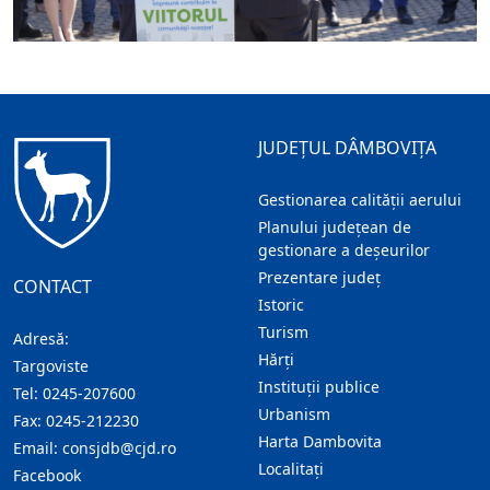
JUDEȚUL DÂMBOVIȚA
Gestionarea calității aerului
Planului județean de
gestionare a deșeurilor
Prezentare judeţ
CONTACT
Istoric
Turism
Adresă:
Hărţi
Targoviste
Instituţii publice
Tel:
0245-207600
Urbanism
Fax:
0245-212230
Harta Dambovita
Email:
consjdb@cjd.ro
Localitaţi
Facebook