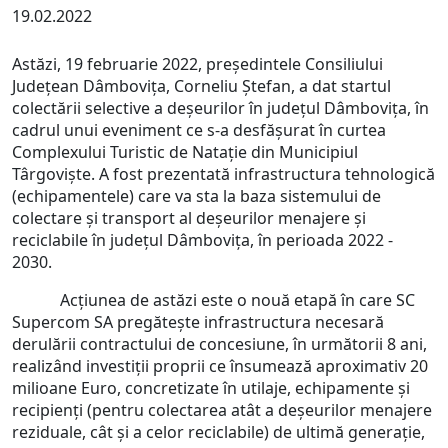
19.02.2022
Astăzi, 19 februarie 2022, președintele Consiliului
Județean Dâmbovița, Corneliu Ștefan, a dat startul
colectării selective a deșeurilor în județul Dâmbovița, în
cadrul unui eveniment ce s-a desfășurat în curtea
Complexului Turistic de Natație din Municipiul
Târgoviște. A fost prezentată infrastructura tehnologică
(echipamentele) care va sta la baza sistemului de
colectare și transport al deșeurilor menajere și
reciclabile în județul Dâmbovița, în perioada 2022 -
2030.
Acțiunea de astăzi este o nouă etapă în care SC
Supercom SA pregătește infrastructura necesară
derulării contractului de concesiune, în următorii 8 ani,
realizând investiții proprii ce însumează aproximativ 20
milioane Euro, concretizate în utilaje, echipamente și
recipienți (pentru colectarea atât a deșeurilor menajere
reziduale, cât și a celor reciclabile) de ultimă generație,