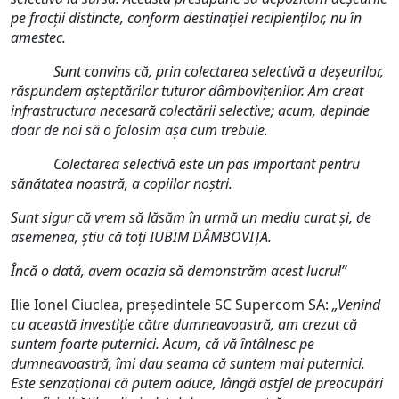
pe fracții distincte, conform destinației recipienților, nu în
amestec.
Sunt convins că, prin colectarea selectivă a deșeurilor,
răspundem așteptărilor tuturor dâmbovițenilor. Am creat
infrastructura necesară colectării selective; acum, depinde
doar de noi să o folosim așa cum trebuie.
Colectarea selectivă este un pas important pentru
sănătatea noastră, a copiilor noștri.
Sunt sigur că vrem să lăsăm în urm
ă
un mediu curat și, de
asemenea, știu că toți IUBIM DÂMBOVIȚA.
Încă o dată, avem ocazia să demonstrăm acest lucru!”
Ilie Ionel Ciuclea, președintele SC Supercom SA:
„Venind
cu această investiție către dumneavoastră, am crezut că
suntem foarte puternici. Acum, că vă întâlnesc pe
dumneavoastră, îmi dau seama că suntem mai puternici.
Este senzațional că putem aduce, lângă astfel de preocupări