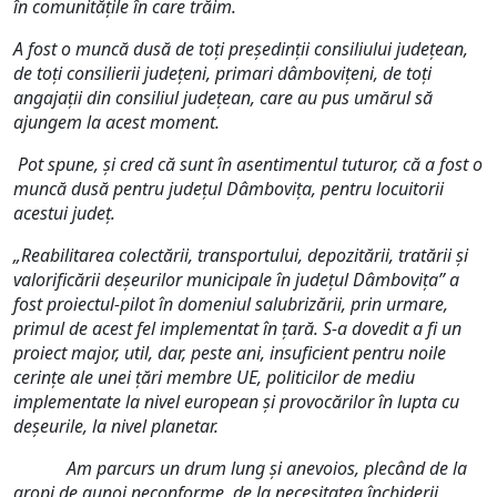
în comunitățile în care trăim.
A fost o muncă dusă de toți președinții consiliului județean,
de toți consilierii județeni, primari dâmbovițeni, de toți
angajații din consiliul județean, care au pus umărul să
ajungem la acest moment.
Pot spune, și cred că sunt în asentimentul tuturor, că a fost o
muncă dusă pentru județul Dâmbovița, pentru locuitorii
acestui județ.
„Reabilitarea colectării, transportului, depozitării, tratării și
valorificării deșeurilor municipale în județul Dâmbovița” a
fost proiectul-pilot în domeniul salubrizării, prin urmare,
primul de acest fel implementat în țară. S-a dovedit a fi un
proiect major, util, dar, peste ani, insuficient pentru noile
cerințe ale unei țări membre UE, politicilor de mediu
implementate la nivel european și provocărilor în lupta cu
deșeurile, la nivel planetar.
Am parcurs un drum lung și anevoios, plecând de la
gropi de gunoi neconforme, de la necesitatea închiderii