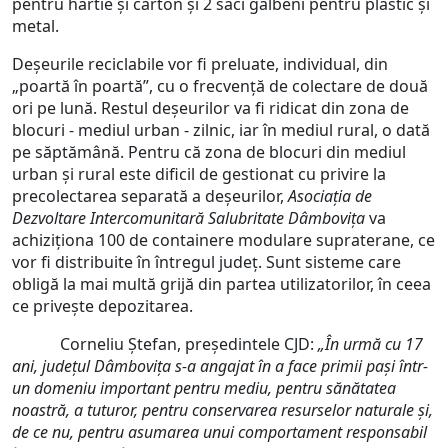
pentru hârtie și carton și 2 saci galbeni pentru plastic și
metal.
Deșeurile reciclabile vor fi preluate, individual, din
„poartă în poartă”, cu o frecvență de colectare de două
ori pe lună. Restul deșeurilor va fi ridicat din zona de
blocuri - mediul urban - zilnic, iar în mediul rural, o dată
pe săptămână. Pentru că zona de blocuri din mediul
urban și rural este dificil de gestionat cu privire la
precolectarea separată a deșeurilor,
Asociația de
Dezvoltare Intercomunitară Salubritate Dâmbovița
va
achiziționa 100 de containere modulare supraterane, ce
vor fi distribuite în întregul județ. Sunt sisteme care
obligă la mai multă grijă din partea utilizatorilor, în ceea
ce privește depozitarea.
Corneliu Ștefan, președintele CJD:
„În urmă cu 17
ani, județul Dâmbovița s-a angajat în a face primii pași într-
un domeniu important pentru mediu, pentru sănătatea
noastră, a tuturor, pentru conservarea resurselor naturale și,
de ce nu, pentru asumarea unui comportament responsabil