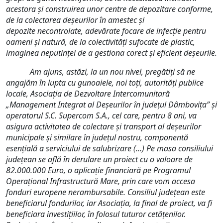
acestora și construirea unor centre de depozitare conforme,
de la colectarea deșeurilor în amestec și
depozite necontrolate, adevărate focare de infecție pentru
oameni și natură, de la colectivități sufocate de plastic,
imaginea neputinței de a gestiona corect și eficient deșeurile.
Am ajuns, astăzi, la un nou nivel, pregătiți să ne
angajăm în lupta cu gunoaiele, noi toți, autorități publice
locale, Asociația de Dezvoltare Intercomunitară
„Management Integrat al Deșeurilor în județul Dâmbovița” și
operatorul S.C. Supercom S.A., cel care, pentru 8 ani, va
asigura activitatea de colectare și transport al deșeurilor
municipale și similare în județul nostru, componentă
esențială a serviciului de salubrizare (...) Pe masa consiliului
județean se află în derulare un proiect cu o valoare de
82.000.000 Euro, o aplicație financiară pe Programul
Operațional Infrastructură Mare, prin care vom accesa
fonduri europene nerambursabile. Consiliul județean este
beneficiarul fondurilor, iar Asociația, la final de proiect, va fi
beneficiara investițiilor, în folosul tuturor cetățenilor.