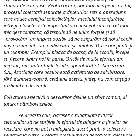
standardele impuse. Pentru acum, dar mai ales pentru viitor,
procesul colectării separate a deșeurilor este o operațiune
care aduce beneficii colectivităților, mediului înconjurător,
întregii planete. Este important să conștientizăm că cel mai
mic gest contează, că trebuie să ne unim forțele și să
„provocăm” un impact pozitiv, să ne asigurăm că noi și copiii
noștri trăim într-un mediu curat și sănătos. Orice om poate fi
un exemplu. Exemplul pleacă de acasă, de la școală, începe
cu fiecare dintre noi în parte. Oricât de multe eforturi am
depune, noi, autoritățile locale, operatorul S.C. Supercom
S.A., Asociația care gestionează activitatea de salubrizare,
fără dumneavoastră, cetățenii acestui județ, nu vom câștiga
războiul cu deșeurile.
Colectarea selectivă a deșeurilor devine un efort comun, al
tuturor dâmbovițenilor.
Pe această cale, adresez o rugăminte tuturor
cetățenilor să ne sprijine în efortul de atingere a țintelor de
reciclare, care nu pot fi îndeplinite decât printr-o colectare
selectivă la sursă. Aceasta presupune să depozităm deșeurile