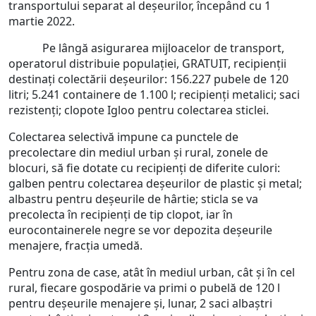
transportului separat al deșeurilor, începând cu 1
martie 2022.
Pe lângă asigurarea mijloacelor de transport,
operatorul distribuie populației, GRATUIT, recipienții
destinați colectării deșeurilor: 156.227 pubele de 120
litri; 5.241 containere de 1.100 l; recipienți metalici; saci
rezistenți; clopote Igloo pentru colectarea sticlei.
Colectarea selectivă impune ca punctele de
precolectare din mediul urban și rural, zonele de
blocuri, să fie dotate cu recipienți de diferite culori:
galben pentru colectarea deșeurilor de plastic și metal;
albastru pentru deșeurile de hârtie; sticla se va
precolecta în recipienți de tip clopot, iar în
eurocontainerele negre se vor depozita deșeurile
menajere, fracția umedă.
Pentru zona de case, atât în mediul urban, cât și în cel
rural, fiecare gospodărie va primi o pubelă de 120 l
pentru deșeurile menajere și, lunar, 2 saci albaștri