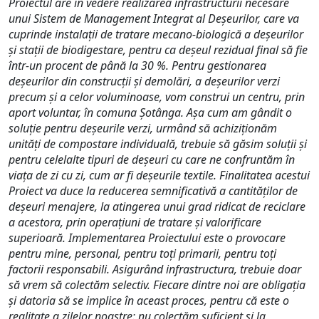
Proiectul are în vedere realizarea infrastructurii necesare
unui Sistem de Management Integrat al Deșeurilor, care va
cuprinde instalații de tratare mecano-biologică a deșeurilor
și stații de biodigestare, pentru ca deșeul rezidual final să fie
într-un procent de până la 30 %. Pentru gestionarea
deșeurilor din construcții și demolări, a deșeurilor verzi
precum și a celor voluminoase, vom construi un centru, prin
aport voluntar, în comuna Șotânga. Așa cum am gândit o
soluție pentru deșeurile verzi, urmând să achiziționăm
unități de compostare individuală, trebuie să găsim soluții și
pentru celelalte tipuri de deșeuri cu care ne confruntăm în
viața de zi cu zi, cum ar fi deșeurile textile. Finalitatea acestui
Proiect va duce la reducerea semnificativă a cantităților de
deșeuri menajere, la atingerea unui grad ridicat de reciclare
a acestora, prin operațiuni de tratare și valorificare
superioară. Implementarea Proiectului este o provocare
pentru mine, personal, pentru toți primarii, pentru toți
factorii responsabili. Asigurând infrastructura, trebuie doar
să vrem să colectăm selectiv. Fiecare dintre noi are obligația
și datoria să se implice în aceast proces, pentru că este o
realitate a zilelor noastre: nu colectăm suficient și la