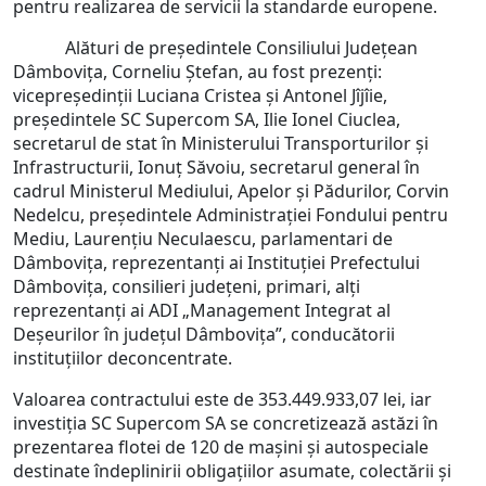
pentru realizarea de servicii la standarde europene.
Alături de președintele Consiliului Județean
Dâmbovița, Corneliu Ștefan, au fost prezenți:
vicepreședinții Luciana Cristea și Antonel Jîjîie,
președintele SC Supercom SA, Ilie Ionel Ciuclea,
secretarul de stat în Ministerului Transporturilor și
Infrastructurii, Ionuț Săvoiu, secretarul general în
cadrul Ministerul Mediului, Apelor și Pădurilor, Corvin
Nedelcu, președintele Administrației Fondului pentru
Mediu, Laurențiu Neculaescu, parlamentari de
Dâmbovița, reprezentanți ai Instituției Prefectului
Dâmbovița, consilieri județeni, primari, alți
reprezentanți ai ADI „Management Integrat al
Deșeurilor în județul Dâmbovița”, conducătorii
instituțiilor deconcentrate.
Valoarea contractului este de 353.449.933,07 lei, iar
investiția SC Supercom SA se concretizează astăzi în
prezentarea flotei de 120 de mașini și autospeciale
destinate îndeplinirii obligațiilor asumate, colectării și