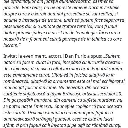
ale oficialităților din județul dumneavoastră, asemenea
proiecte. Vom reuși, nu ne oprește nimeni! Dacă investițiile
despre care v-a vorbit domnul președinte se vor realiza, și
anume o instalație de tratare, unde să putem face separarea
deșeurilor, dar și o unitate de tratare termică, vom fi unul
dintre primele județe cu acest tip de tehnologie. Încercarea
noastră de a fi oameni curați pornește de la tehnica cu care
lucrăm.”
Invitat la eveniment, actorul Dan Puric a spus:
„Suntem
datori să facem curat în țară, începând cu lucrurile acestea -
de a igieniza, de a avea cultul lucrului curat. Poporul român
este eminamente curat. Uitați-vă în folclor, uitați-vă la ia
românească, uitați-vă la ornamente; este cel mai echilibrat și
mai bogat folclor din lume. Nu degeaba, din această
curățenie sufletească a țâșnit Brâncuși, artistul secolului 20.
Din gospodării murdare, din oameni cu suflete murdare, nu
se putea naște Eminescu. Spuneți-le copiilor că țara aceasta
este curată. Deveniți exemplari nu numai prin faptul că
dumneavoastră strângeți gunoiul, ceea ce este un lucru
sfânt, ci prin faptul că îi învățați și pe alții să rămână curați,