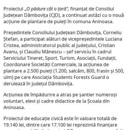
Proiectul „
O pădure cât o țară”,
finanțat de Consiliul
Județean Dâmbovița (CJD), a continuat astăzi cu o nouă
acțiune de plantare de puieți în comuna Aninoasa.
Președintele Consiliului Județean Dâmbovița, Corneliu
Ștefan, a participat alături de vicepreședintele Luciana
Cristea, administratorul public al județului, Cristian
Avanu, și Claudiu Mănescu – șef serviciu în cadrul
Serviciului Tineret, Sport, Turism, Asociații, Fundații,
Coordonare Societăți Comerciale, la acțiunea de
plantare a 2.500 puieți (1.200, salcâm, 800, frasin și 500,
ulm) pe care Asociația Students Forests Guard o
derulează în județul Dâmbovița.
Acțiunea de împădurire a atras pe șantier numeroși
voluntari, elevi și cadre didactice de la Școala din
Aninoasa.
Proiectul de educație civică este în valoare totală de
19.140 lei, dintre care 17.100 lei reprezintă finanțare