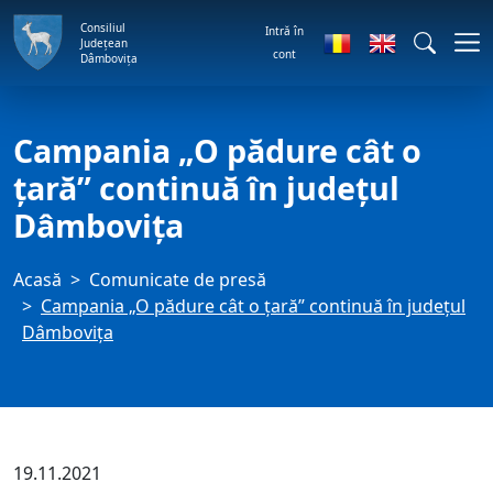
Consiliul
Intră în
Județean
cont
Dâmbovița
Campania „O pădure cât o
țară” continuă în județul
Dâmbovița
Acasă
Comunicate de presă
Campania „O pădure cât o țară” continuă în județul
Dâmbovița
19.11.2021