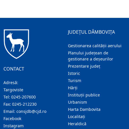
JUDEȚUL DÂMBOVIȚA
Gestionarea calității aerului
Planului județean de
gestionare a deșeurilor
Prezentare judeţ
CONTACT
Istoric
Turism
Adresă:
Hărţi
Targoviste
Instituţii publice
Tel:
0245-207600
Urbanism
Fax:
0245-212230
Harta Dambovita
Email:
consjdb@cjd.ro
Localitaţi
Facebook
Heraldică
Instagram