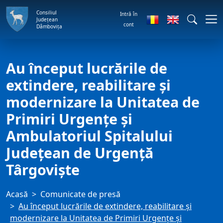
Consiliul
Intră în
Județean
cont
Dâmbovița
Au început lucrările de
extindere, reabilitare și
modernizare la Unitatea de
Primiri Urgențe și
Ambulatoriul Spitalului
Județean de Urgență
Târgoviște
Acasă
Comunicate de presă
Au început lucrările de extindere, reabilitare și
modernizare la Unitatea de Primiri Urgențe și