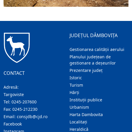
JUDEȚUL DÂMBOVIȚA
Gestionarea calității aerului
Planului județean de
gestionare a deșeurilor
Prezentare judeţ
CONTACT
Istoric
Turism
Adresă:
Hărţi
Targoviste
Instituţii publice
Tel:
0245-207600
Urbanism
Fax:
0245-212230
Harta Dambovita
Email:
consjdb@cjd.ro
Localitaţi
Facebook
Heraldică
Instagram