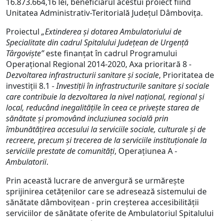
16.873.664,16 lei, beneficiarul acestui proiect fiind
Unitatea Administrativ-Teritorială Județul Dâmbovița.
Proiectul
„Extinderea și dotarea Ambulatoriului de
Specialitate din cadrul Spitalului Județean de Urgență
Târgoviște”
este finanțat în cadrul Programului
Operațional Regional 2014-2020, Axa prioritară 8 -
Dezvoltarea infrastructurii sanitare și sociale
, Prioritatea de
investiții 8.1 -
Investiții în infrastructurile sanitare și sociale
care contribuie la dezvoltarea la nivel național, regional și
local, reducând inegalitățile în ceea ce privește starea de
sănătate și promovând incluziunea socială prin
îmbunătățirea accesului la serviciile sociale, culturale și de
recreere, precum și trecerea de la serviciile instituționale la
serviciile prestate de comunități
, Operațiunea A -
Ambulatorii
.
Prin această lucrare de anvergură se urmărește
sprijinirea cetățenilor care se adresează sistemului de
sănătate dâmbovițean - prin creșterea accesibilității
serviciilor de sănătate oferite de Ambulatoriul Spitalului