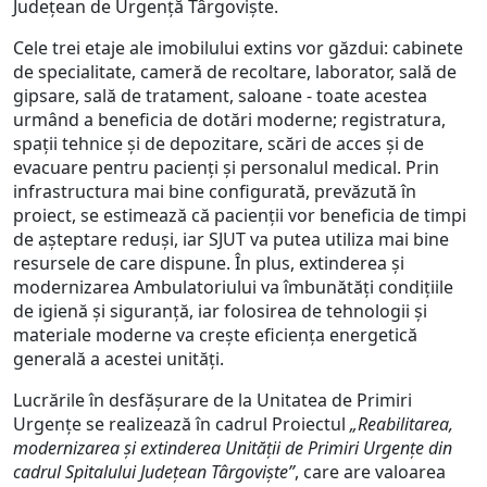
Județean de Urgență Târgoviște.
Cele trei etaje ale imobilului extins vor găzdui: cabinete
de specialitate, cameră de recoltare, laborator, sală de
gipsare, sală de tratament, saloane - toate acestea
urmând a beneficia de dotări moderne; registratura,
spații tehnice și de depozitare, scări de acces și de
evacuare pentru pacienți și personalul medical. Prin
infrastructura mai bine configurată, prevăzută în
proiect, se estimează că pacienții vor beneficia de timpi
de așteptare reduși, iar SJUT va putea utiliza mai bine
resursele de care dispune. În plus, extinderea și
modernizarea Ambulatoriului va îmbunătăți condițiile
de igienă și siguranță, iar folosirea de tehnologii și
materiale moderne va crește eficiența energetică
generală a acestei unități.
Lucrările în desfășurare de la Unitatea de Primiri
Urgențe se realizează în cadrul Proiectul
„Reabilitarea,
modernizarea și extinderea Unității de Primiri Urgențe din
cadrul Spitalului Județean Târgoviște”
, care are valoarea