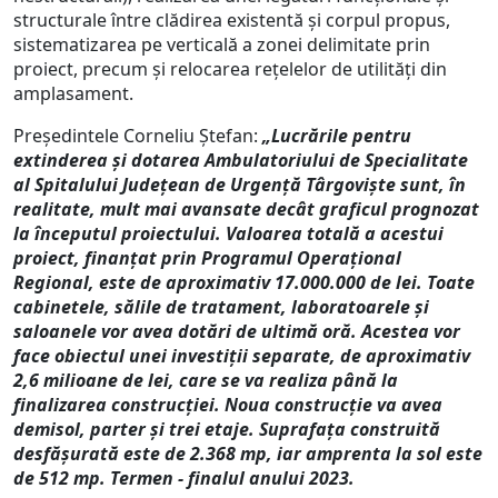
structurale între clădirea existentă și corpul propus,
sistematizarea pe verticală a zonei delimitate prin
proiect, precum și relocarea rețelelor de utilități din
amplasament.
Președintele Corneliu Ștefan:
„Lucrările pentru
extinderea și dotarea Ambulatoriului de Specialitate
al Spitalului Județean de Urgență Târgoviște sunt, în
realitate, mult mai avansate decât graficul prognozat
la începutul proiectului. Valoarea totală a acestui
proiect, finanțat prin Programul Operațional
Regional, este de aproximativ 17.000.000 de lei. Toate
cabinetele, sălile de tratament, laboratoarele și
saloanele vor avea dotări de ultimă oră. Acestea vor
face obiectul unei investiții separate, de aproximativ
2,6 milioane de lei, care se va realiza până la
finalizarea construcției. Noua construcție va avea
demisol, parter și trei etaje. Suprafața construită
desfășurată este de 2.368 mp, iar amprenta la sol este
de 512 mp. Termen - finalul anului 2023.