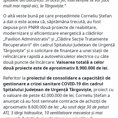
spitalele din București. În acest fel, intervențiile se vor face
mult mai rapid aici, la Târgoviște.”
O altă veste bună pe care președintele Corneliu Ștefan
a dat-o este aceea că, săptămâna trecută, au fost
depuse prin PNRR două proiecte de reabilitare,
modernizare și eficientizare energetică a clădirilor
„Pavilion Administrativ” și „Clădire Secție Tratamente
Recuperatorii” din cadrul Spitalului Județean de Urgență
Târgoviște” și o solicitare de finanțare a unei stații de
reîncărcare rapidă a autovehiculelor electrice cu câte
două puncte de încărcare.
Valoarea totală a celor
două proiecte este de aproximativ 8.900.000 de lei.
Referitor la
proiectul de consolidare a capacității de
gestionare a crizei sanitare COVID-19 din cadrul
Spitalului Județean de Urgență Târgoviște,
proiect cu
o valoare de peste 42.000.000 de lei, Corneliu Ștefan a
anunțat că au fost semnate contracte de achiziții de
aproximativ 8.600.000 de lei:
„Au sosit deja 30 de paturi
ATI, 3 tărgi hidraulice, 10 ventilatoare mecanice și mai