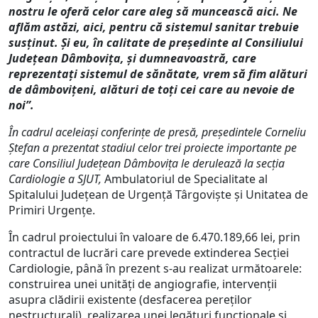
nostru le oferă celor care aleg să muncească aici.
Ne
aflăm astăzi, aici, pentru că sistemul sanitar trebuie
susținut. Și eu, în calitate de președinte al Consiliului
Județean Dâmbovița, și dumneavoastră, care
reprezentați sistemul de sănătate, vrem să fim alături
de dâmbovițeni, alături de toți cei care au nevoie de
noi”.
În cadrul aceleiași conferințe de presă, președintele Corneliu
Ștefan a prezentat stadiul celor trei proiecte importante pe
care Consiliul Județean Dâmbovița le derulează la secția
Cardiologie a SJUT,
Ambulatoriul de Specialitate al
Spitalului Județean de Urgență Târgoviște și Unitatea de
Primiri Urgențe.
În cadrul proiectului în valoare de 6.470.189,66 lei, prin
contractul de lucrări care prevede extinderea Secției
Cardiologie, până în prezent s-au realizat următoarele:
construirea unei unități de angiografie, intervenții
asupra clădirii existente (desfacerea pereților
nestructurali), realizarea unei legături funcționale și