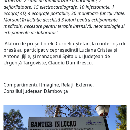
urmează
:
2 stații de monitorizare a pacienților
,
2
defibrilatoare, 15 electrocardiografe
,
10 injectomate, 1
ecograf 4D, 4 ecografe portabile
,
30 monitoare funcții vitale.
Mai sunt în licitație deschisă 3 loturi pentru echipamente
medicale, necesare pentru terapie intensivă, neonatologie și
echipamente de laborator.”
Alături de președintele Corneliu Ștefan, la conferința de
presă au participat vicepreședinții Luciana Cristea și
Antonel Jîjîie, și managerul Spitalului Județean de
Urgență Târgoviște, Claudiu Dumitrescu.
Compartimentul Imagine, Relații Externe,
Consiliul Județean Dâmbovița