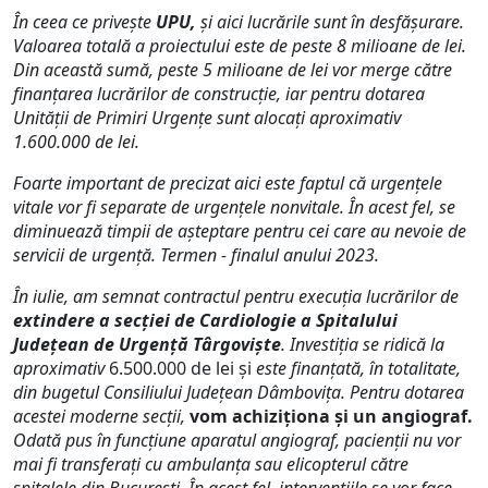
În ceea ce privește
UPU,
și aici lucrările sunt în desfășurare.
Valoarea totală a proiectului este de peste 8 milioane de lei.
Din această sumă, peste 5 milioane de lei vor merge către
finanțarea lucrărilor de construcție, iar pentru dotarea
Unităţii de Primiri Urgențe sunt alocați aproximativ
1.600.000 de lei.
Foarte important de precizat aici este faptul că urgențele
vitale vor fi separate de urgențele nonvitale. În acest fel, se
diminuează timpii de așteptare pentru cei care au nevoie de
servicii de urgență. Termen - finalul anului 2023.
În iulie, am semnat contractul pentru execuția lucrărilor de
extindere a secției de Cardiologie a Spitalului
Județean de Urgență Târgoviște
. Investiția se ridică la
aproximativ
6.500.000 de lei și
este finanțată, în totalitate,
din bugetul Consiliului Judeţean Dâmboviţa. Pentru dotarea
acestei moderne secții,
vom achiziționa și un angiograf.
Odată pus în funcțiune aparatul angiograf, pacienții nu vor
mai fi transferați cu ambulanța sau elicopterul către