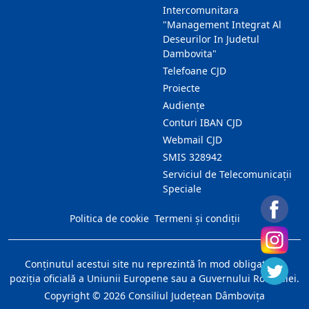
Intercomunitara
"Management Integrat Al
Deseurilor In Judetul
Dambovita"
Telefoane CJD
Proiecte
Audienţe
Conturi IBAN CJD
Webmail CJD
SMIS 328942
Serviciul de Telecomunicații
Speciale
Politica de cookie
Termeni și condiții
Conţinutul acestui site nu reprezintă în mod obligatoriu
poziţia oficială a Uniunii Europene sau a Guvernului României.
Copyright ©
2026
Consiliul Judeţean Dâmboviţa