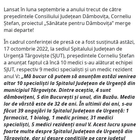
Lansat în luna septembrie a anului trecut de către
președintele Consiliului Județean Dâmbovița, Corneliu
Ștefan, proiectul „Sănătate pentru Dâmbovița” merge
mai departe!
În cadrul conferinței de presă ce a fost susținută astăzi,
17 octombrie 2022, la sediul Spitalului Județean de
Urgență Târgoviște (SJUT), președintele Corneliu Ștefan
a anunțat faptul că încă 10 medici s-au alăturat echipei
SJUT, respectiv 9 medici specialiști și un medic rezident
anul V
:
„Mă bucur că putem să anunțăm astăzi venirea
altor 10 specialiști la Spitalul Județean de Urgență din
municipiul Târgoviște. Dintre aceștia, 4 sunt
dâmbovițeni, 5 din București și unul, din Buzău. Media
lor de vârstă este de 32 de ani.
În ultimii doi ani, s-au
făcut 39 angajări la Spitalul Județean de Urgență: 1
farmacist,
1 biolog,
1 medic primar, 31 medici
specialiști, 5 medici rezidenți anul V.
Acest lucru spune
foarte multe despre Spitalul Județean de Urgență din
Târgoviște, dar și despre condițiile pe care județul