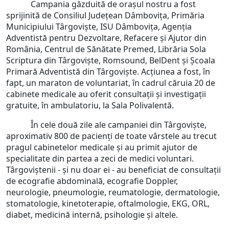
Campania găzduită de orașul nostru a fost
sprijinită de Consiliul Județean Dâmbovița, Primăria
Municipiului Târgoviște, ISU Dâmbovița, Agenția
Adventistă pentru Dezvoltare, Refacere și Ajutor din
România, Centrul de Sănătate Premed, Librăria Sola
Scriptura din Târgoviște, Romsound, BelDent și Școala
Primară Adventistă din Târgoviște. Acțiunea a fost, în
fapt, un maraton de voluntariat, în cadrul căruia 20 de
cabinete medicale au oferit consultații și investigații
gratuite, în ambulatoriu, la Sala Polivalentă.
În cele două zile ale campaniei din Târgoviște,
aproximativ 800 de pacienți de toate vârstele au trecut
pragul cabinetelor medicale și au primit ajutor de
specialitate din partea a zeci de medici voluntari.
Târgoviștenii - și nu doar ei - au beneficiat de consultații
de ecografie abdominală, ecografie Doppler,
neurologie, pneumologie, reumatologie, dermatologie,
stomatologie, kinetoterapie, oftalmologie, EKG, ORL,
diabet, medicină internă, psihologie și altele.