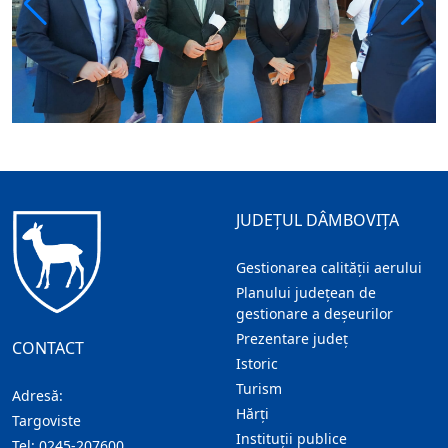
JUDEȚUL DÂMBOVIȚA
Gestionarea calității aerului
Planului județean de
gestionare a deșeurilor
Prezentare judeţ
CONTACT
Istoric
Turism
Adresă:
Hărţi
Targoviste
Instituţii publice
Tel:
0245-207600