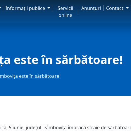
Informaţii publice
Servicii
Anunţuri
Contact
online
a este în sărbătoare!
mbovița este în sărbătoare!
ă, 5 iunie, județul Dâmbovița îmbracă straie de sărbătoare