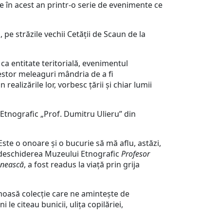
 în acest an printr-o serie de evenimente ce
pe străzile vechii Cetății de Scaun de la
a entitate teritorială, evenimentul
estor meleaguri mândria de a fi
ealizările lor, vorbesc țării și chiar lumii
tnografic „Prof. Dumitru Ulieru” din
 o onoare și o bucurie să mă aflu, astăzi,
redeschiderea Muzeului Etnografic
Profesor
nească
, a fost readus la viață prin grija
moasă colecție care ne amintește de
le citeau bunicii, ulița copilăriei,