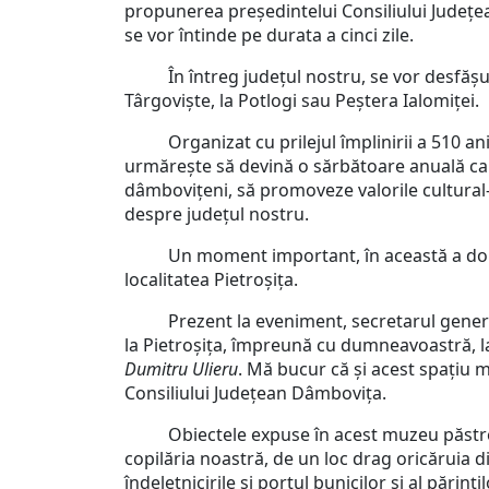
propunerea președintelui Consiliului Județ
se vor întinde pe durata a cinci zile.
În întreg județul nostru, se vor desfășura ze
Târgoviște, la Potlogi sau Peștera Ialomiței.
Organizat cu prilejul împlinirii a 510 ani d
urmărește să devină o sărbătoare anuală care
dâmbovițeni, să promoveze valorile cultural-is
despre județul nostru.
Un moment important, în această a doua zi 
localitatea Pietroșița.
Prezent la eveniment, secretarul general 
la Pietroșița, împreună cu dumneavoastră, la
Dumitru Ulieru
. Mă bucur că și acest spațiu
Consiliului Județean Dâmbovița.
Obiectele expuse în acest muzeu păstrează î
copilăria noastră, de un loc drag oricăruia din
îndeletnicirile și portul bunicilor și al părinți