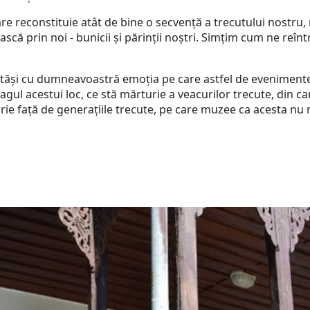
reconstituie atât de bine o secvență a trecutului nostru, ni 
ască prin noi - bunicii și părinții noștri. Simțim cum ne reîn
i cu dumneavoastră emoția pe care astfel de evenimente o
agul acestui loc, ce stă mărturie a veacurilor trecute, din ca
e față de generațiile trecute, pe care muzee ca acesta nu n