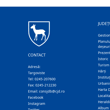
JUDEȚ
Gestion
Planulu
deșeuri
Prezent
CONTACT
Istoric
Turism
Adresă:
Hărţi
Targoviste
Institu
Tel:
0245-207600
Urban
Fax:
0245-212230
Harta 
Email:
consjdb@cjd.ro
Localita
Facebook
Herald
Instagram
Album 
Twitter