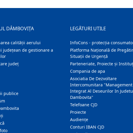
UL DÂMBOVIȚA
LEGĂTURI UTILE
area calității aerului
InfoCons - protecția consumator
i județean de gestionare a
Platforma Națională de Pregătir
lor
Situații de Urgență
are judeţ
Parteneriate, Proiecte și Instituț
Compania de apa
Asociatia De Dezvoltare
Intercomunitara "Management
Integrat Al Deseurilor In Judetu
ţii publice
Dambovita"
ism
Telefoane CJD
Dambovita
Proiecte
ţi
Audienţe
ică
Conturi IBAN CJD
foto