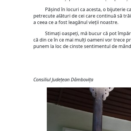
Pășind în locuri ca acesta, o bijuterie care 
petrecute alături de cei care continuă să trăi
a ceea ce a fost leagănul vieții noastre.
Stimați oaspeți, mă bucur că pot împărtăș
că din ce în ce mai mulți oameni vor trece pr
punem la loc de cinste sentimentul de mândri
Consiliul Județean Dâmbovița