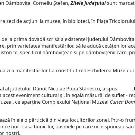
ean Dâmbovița, Corneliu Ștefan,
Zilele Județului
sunt marcate
ci de acțiuni la muzee, în biblioteci, în Piața Tricolorului, 
e la prima dovadă scrisă a existenței județului Dâmbovița c
, prin varietatea manifestărilor, să le aducă cetățenilor ac
torice, specificul dâmbovițean și pe dâmbovițenii care, prin r
a manifestărilor l-a constituit redeschiderea Muzeului E
al județului, Dănuț Nicolae Popa Stănescu, a spus: „Este
 acest eveniment cultural și, în egală măsură, de suflet - 
 muzeal, ce aparține Complexului Național Muzeal
Curtea Dom
n ele o părticică din viața locuitorilor zonei, într-o fru
tre noi - casa bunicilor, basmele pe care ni le spuneau sau ni 
lor noștri.