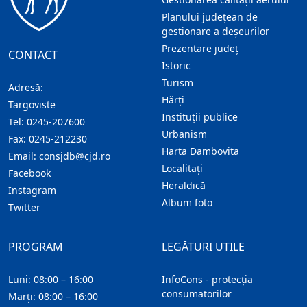
Planului județean de
gestionare a deșeurilor
Prezentare judeţ
CONTACT
Istoric
Turism
Adresă:
Hărţi
Targoviste
Instituţii publice
Tel:
0245-207600
Urbanism
Fax:
0245-212230
Harta Dambovita
Email:
consjdb@cjd.ro
Localitaţi
Facebook
Heraldică
Instagram
Album foto
Twitter
PROGRAM
LEGĂTURI UTILE
Luni: 08:00 – 16:00
InfoCons - protecția
consumatorilor
Marți: 08:00 – 16:00