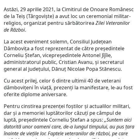
Astăzi, 29 aprilie 2021, la Cimitirul de Onoare Românesc
de la Teiș (Târgoviște) a avut loc un ceremonial militar-
religios, organizat pentru sărbătorirea
Zilei Veteranilor
de Război
.
La acest eveniment solemn, Consiliul Județean
Dâmbovița a fost reprezentat de către președintele
Corneliu Ștefan, vicepreședintele Antonel Jîjîie,
administratorul public, Cristian Avanu, și secretarul
general al județului, Dănuț Nicolae Popa Stănescu.
Cu acest prilej, celor 6 dintre ultimii 40 de veterani
dâmbovițeni în viață, prezenți la manifestare, le-au fost
oferite diplome aniversare.
Pentru cinstirea prezenței foștilor și actualilor militari,
dar și a memoriei luptătorilor căzuți pe câmpul de
luptă, președintele Corneliu Ștefan a spus:
„Suntem aici
datorită unor oameni care, de-a lungul timpului, au pus țara
înainte de
viețile lor. Faptele veteranilor de război, pe care