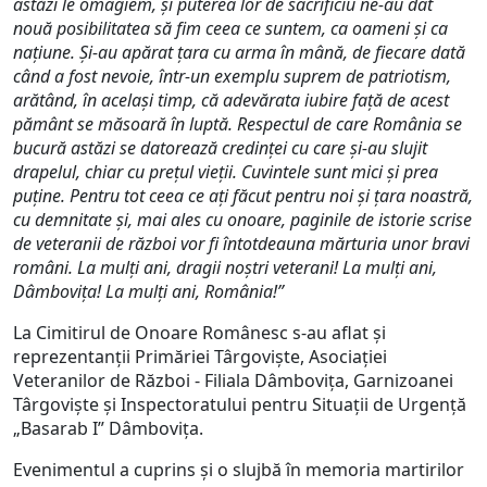
astăzi le omagiem, și puterea lor de sacrificiu ne-au dat
nouă posibilitatea să fim ceea ce suntem, ca oameni și ca
națiune. Și-au apărat țara cu arma în mână, de fiecare dată
când a fost nevoie, într-un exemplu suprem de patriotism,
arătând, în același timp, că adevărata iubire față de acest
pământ se măsoară în luptă. Respectul de care România se
bucură astăzi se datorează credinței cu care și-au slujit
drapelul, chiar cu prețul vieții. Cuvintele sunt mici și prea
puține. Pentru tot ceea ce ați făcut pentru noi și țara noastră,
cu demnitate și, mai ales cu onoare, paginile de istorie scrise
de veteranii de război vor fi întotdeauna mărturia unor bravi
români. La mulți ani, dragii noștri veterani! La mulți ani,
Dâmbovița! La mulți ani, România!”
La Cimitirul de Onoare Românesc s-au aflat și
reprezentanții Primăriei Târgoviște, Asociației
Veteranilor de Război - Filiala Dâmbovița, Garnizoanei
Târgoviște și Inspectoratului pentru Situaţii de Urgenţă
„Basarab I” Dâmboviţa.
Evenimentul a cuprins și o slujbă în memoria martirilor