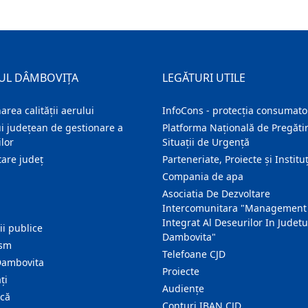
UL DÂMBOVIȚA
LEGĂTURI UTILE
area calității aerului
InfoCons - protecția consumator
i județean de gestionare a
Platforma Națională de Pregătir
lor
Situații de Urgență
are judeţ
Parteneriate, Proiecte și Instituț
Compania de apa
Asociatia De Dezvoltare
Intercomunitara "Management
Integrat Al Deseurilor In Judetu
ţii publice
Dambovita"
ism
Telefoane CJD
Dambovita
Proiecte
ţi
Audienţe
ică
Conturi IBAN CJD