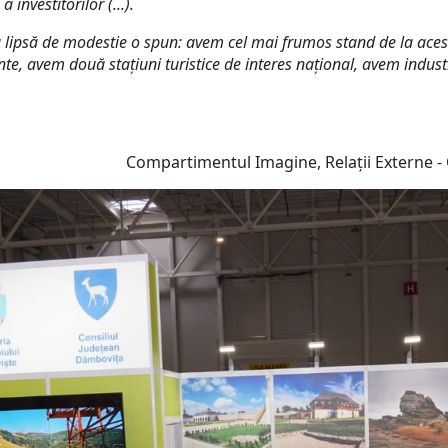
 investitorilor (...).
Cu lipsă de modestie o spun
:
avem cel mai frumos stand de la aces
, avem două stațiuni turistice de interes național, avem industr
 Relații Externe - Consiliul Ju