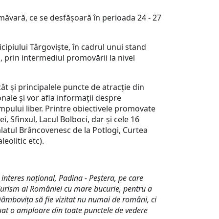
imăvară, ce se desfășoară în perioada 24 - 27
cipiului Târgoviște, în cadrul unui stand
i, prin intermediul promovării la nivel
ât și principalele puncte de atracție din
onale și vor afla informații despre
timpului liber. Printre obiectivele promovate
, Sfinxul, Lacul Bolboci, dar și cele 16
atul Brâncovenesc de la Potlogi, Curtea
eolitic etc).
interes național, Padina - Peștera, pe care
 Turism al României cu mare bucurie, pentru a
Dâmbovița să fie vizitat nu numai de români, ci
a luat o amploare din toate punctele de vedere