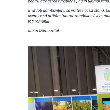
pentru atragerea turiștilor și, nu în ultimul rând, a
Invit toți dâmbovițenii să viziteze acest stand. 
avem ce să arătăm tuturor românilor. Avem munte
toți românii!
Iubim Dâmbovița!
Compartimentul Imagine,