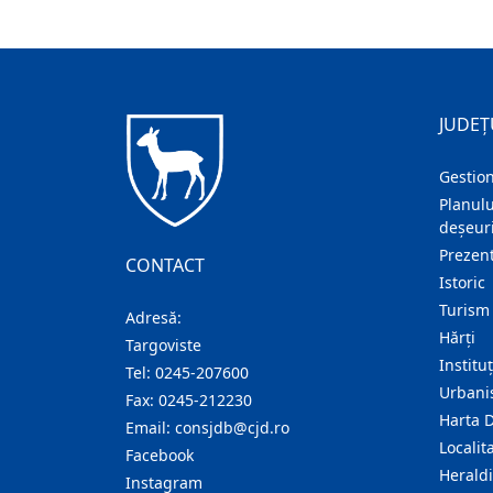
JUDEȚ
Gestion
Planulu
deșeuri
Prezent
CONTACT
Istoric
Turism
Adresă:
Hărţi
Targoviste
Institu
Tel:
0245-207600
Urban
Fax:
0245-212230
Harta 
Email:
consjdb@cjd.ro
Localita
Facebook
Herald
Instagram