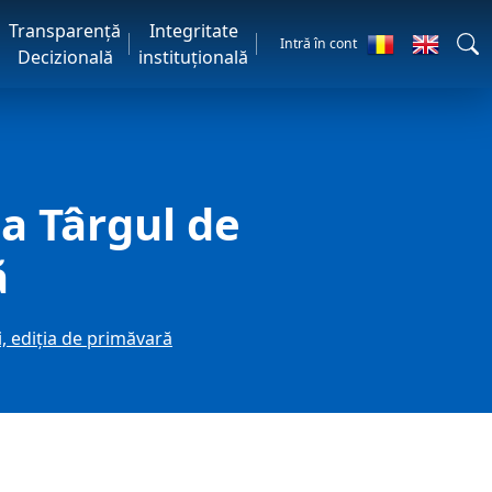
Transparență
Integritate
Intră în cont
Decizională
instituțională
a Târgul de
ă
, ediția de primăvară