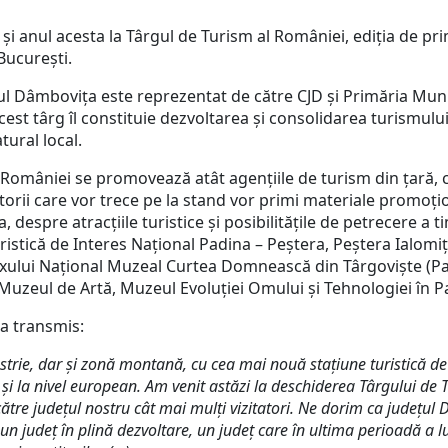
și anul acesta la Târgul de Turism al României, ediția de pr
București.
țul Dâmbovița este reprezentat de către CJD și Primăria Muni
cest târg îl constituie dezvoltarea şi consolidarea turismulu
atural local.
l României se promovează atât agențiile de turism din țară, c
itatorii care vor trece pe la stand vor primi materiale promoți
 despre atracțiile turistice și posibilitățile de petrecere a 
ristică de Interes Național Padina – Peștera, Peștera Ialomiței
ului Național Muzeal Curtea Domnească din Târgoviște (Pal
uzeul de Artă, Muzeul Evoluției Omului și Tehnologiei în Pal
 a transmis:
strie, dar și zonă montană, cu cea mai nouă stațiune turistică de 
 și la nivel european. Am venit astăzi la deschiderea Târgului de
re județul nostru cât mai mulți vizitatori. Ne dorim ca județul 
at, un județ în plină dezvoltare, un județ care în ultima perioadă 