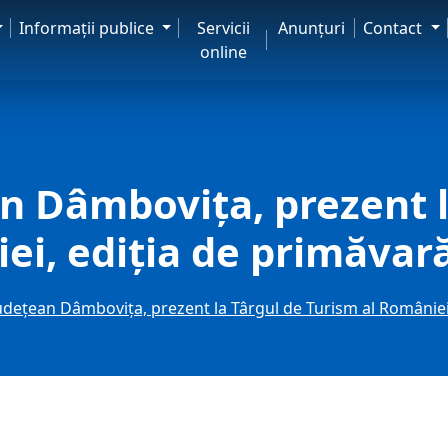
Informaţii publice
Servicii
Anunţuri
Contact
online
an Dâmboviţa, prezent l
ei, ediția de primăvar
Judeţean Dâmboviţa, prezent la Târgul de Turism al României