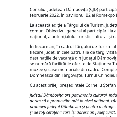
Consiliul Judeţean Dâmboviţa (CJD) participă 
februarie 2022, în pavilionul B2 al Romexpo 
La această ediție a Târgului de Turism, jude
comun. Obiectivul general al participării la a
național, a potențialului turistic cultural şi n
În fiecare an, în cadrul Târgului de Turism a
fiecare județ. În cele patru zile de târg, viz
destinațiile de vacanță din județul Dâmbovița,
se numără facilitățile oferite de Stațiunea Tu
muzee şi case memoriale din cadrul Complex
Domnească din Târgoviște, Turnul Chindiei, M
Cu acest prilej, președintele Corneliu Ștefan
Județul Dâmbovi
ț
a are patrimoniu cultural, indu
dorim să o promovăm atât la nivel național, cât
promova județul Dâmbovița și pentru a atrage căt
și de toți cetățenii care își doresc un județ cur