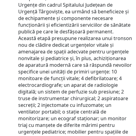
Urgențe din cadrul Spitalului Județean de
Urgență Târgoviște, ea urmând să beneficieze și
de echipamente și componente necesare
funcționării și eficientizării serviciilor de sănătate
publică pe care le desfășoară permanent.
Această etapă presupune realizarea unui tronson
nou de clădire dedicat urgențelor vitale și
amenajarea de spații adecvate pentru urgențele
nonvitale și pediatrice și, în plus, achiziționarea
de aparatură modernă care să răspundă nevoilor
specifice unei unități de primiri urgențe: 10
monitoare de funcții vitale; 4 defibrilatoare; 4
electrocardiografe; un aparat de radiologie
digitală; un sistem de perfuzie sub presiune; 2
truse de instrumentar chirurgical; 2 aspiratoare
secreții; 2 injectomate cu infuzomate; un
ventilator portabil; o stație centrală de
monitorizare; un ecograf staționar; un monitor
triaj cu manșete de diferite mărimi pentru
urgențele pediatrice; mobilier pentru spațiile de