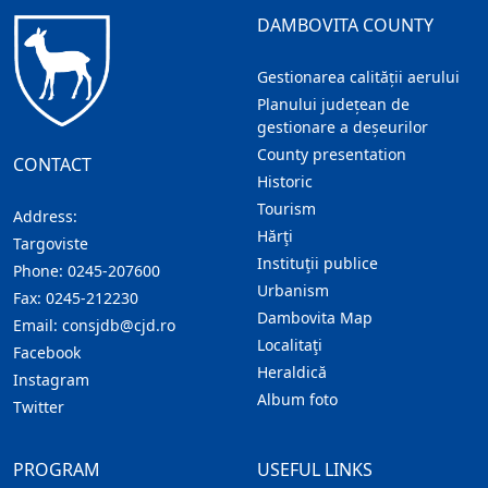
DAMBOVITA COUNTY
Gestionarea calității aerului
Planului județean de
gestionare a deșeurilor
County presentation
CONTACT
Historic
Tourism
Address:
Hărţi
Targoviste
Instituţii publice
Phone:
0245-207600
Urbanism
Fax:
0245-212230
Dambovita Map
Email:
consjdb@cjd.ro
Localitaţi
Facebook
Heraldică
Instagram
Album foto
Twitter
PROGRAM
USEFUL LINKS