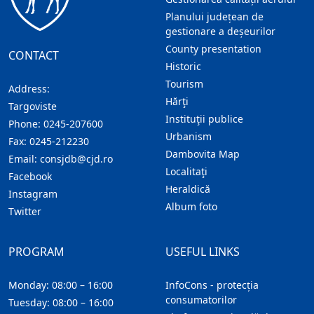
Planului județean de
gestionare a deșeurilor
County presentation
CONTACT
Historic
Tourism
Address:
Hărţi
Targoviste
Instituţii publice
Phone:
0245-207600
Urbanism
Fax:
0245-212230
Dambovita Map
Email:
consjdb@cjd.ro
Localitaţi
Facebook
Heraldică
Instagram
Album foto
Twitter
PROGRAM
USEFUL LINKS
Monday: 08:00 – 16:00
InfoCons - protecția
consumatorilor
Tuesday: 08:00 – 16:00