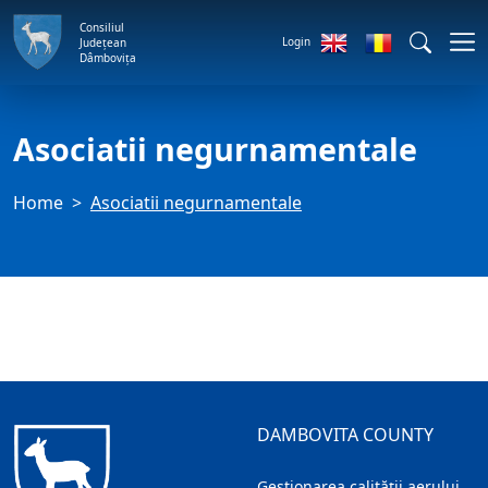
Consiliul
Login
Județean
Dâmbovița
Asociatii negurnamentale
Home
Asociatii negurnamentale
DAMBOVITA COUNTY
Gestionarea calității aerului