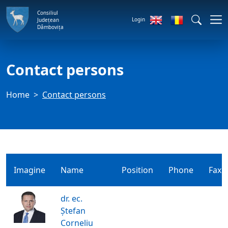
Consiliul
Login
Județean
Dâmbovița
Contact persons
Home
Contact persons
Imagine
Name
Position
Phone
Fax
dr. ec.
Ștefan
Corneliu