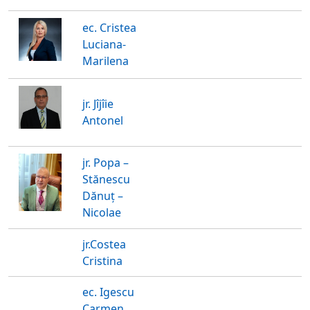
ec. Cristea
Luciana-
Marilena
jr. Jîjîie
Antonel
jr. Popa –
Stănescu
Dănuț –
Nicolae
jr.Costea
Cristina
ec. Igescu
Carmen