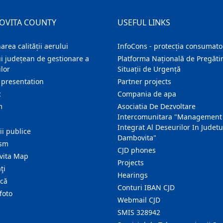
OVITA COUNTY
USEFUL LINKS
area calității aerului
InfoCons - protecția consumator
i județean de gestionare a
Platforma Națională de Pregătir
lor
Situații de Urgență
 presentation
Partner projects
c
Compania de apa
m
Asociatia De Dezvoltare
Intercomunitara "Management
Integrat Al Deseurilor In Judetu
ţii publice
Dambovita"
ism
CJD phones
ita Map
Projects
ţi
Hearings
ică
Conturi IBAN CJD
foto
Webmail CJD
SMIS 328942