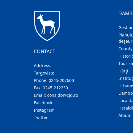
DAMB
Gestion
Planulu
deșeuri
County
CONTACT
Histori
Touris
Address:
Hărţi
Targoviste
Institu
Phone:
0245-207600
Urban
Fax:
0245-212230
Dambov
Email:
consjdb@cjd.ro
Localita
Facebook
Herald
Instagram
Album 
Twitter