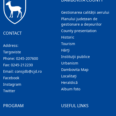
DAMBOVITA COUNTY
Gestionarea calității aerului
Planului județean de
gestionare a deșeurilor
County presentation
CONTACT
Historic
Tourism
Address:
Hărţi
Targoviste
Instituţii publice
Phone:
0245-207600
Urbanism
Fax:
0245-212230
Dambovita Map
Email:
consjdb@cjd.ro
Localitaţi
Facebook
Heraldică
Instagram
Album foto
Twitter
PROGRAM
USEFUL LINKS