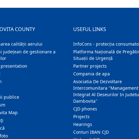
OVITA COUNTY
USEFUL LINKS
area calității aerului
InfoCons - protecția consumator
i județean de gestionare a
Platforma Națională de Pregătir
lor
Situații de Urgență
 presentation
Partner projects
c
Compania de apa
m
Asociatia De Dezvoltare
Intercomunitara "Management
Integrat Al Deseurilor In Judetu
ţii publice
Dambovita"
ism
CJD phones
ita Map
Projects
ţi
Hearings
ică
Conturi IBAN CJD
foto