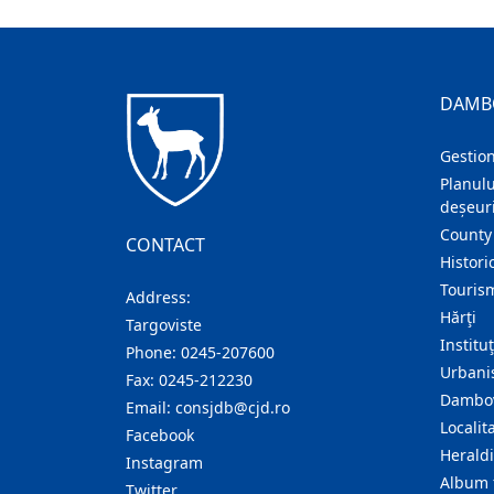
DAMB
Gestion
Planulu
deșeuri
County
CONTACT
Histori
Touris
Address:
Hărţi
Targoviste
Institu
Phone:
0245-207600
Urban
Fax:
0245-212230
Dambov
Email:
consjdb@cjd.ro
Localita
Facebook
Herald
Instagram
Album 
Twitter