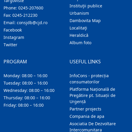
Targoviste
Instituţii publice
Phone:
0245-207600
Urbanism
Fax:
0245-212230
Dambovita Map
Email:
consjdb@cjd.ro
Localitaţi
Facebook
Heraldică
Instagram
Album foto
Twitter
PROGRAM
USEFUL LINKS
Monday: 08:00 – 16:00
InfoCons - protecția
consumatorilor
Tuesday: 08:00 – 16:00
Platforma Națională de
Wednesday: 08:00 – 16:00
Pregătire pt. Situații de
Thursday: 08:00 – 16:00
Urgență
Friday: 08:00 – 16:00
Partner projects
Compania de apa
Asociatia De Dezvoltare
Intercomunitara