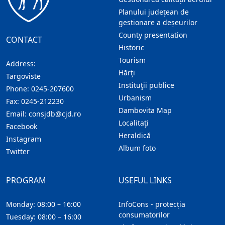
Planului județean de
gestionare a deșeurilor
County presentation
CONTACT
Historic
Tourism
Address:
Hărţi
Targoviste
Instituţii publice
Phone:
0245-207600
Urbanism
Fax:
0245-212230
Dambovita Map
Email:
consjdb@cjd.ro
Localitaţi
Facebook
Heraldică
Instagram
Album foto
Twitter
PROGRAM
USEFUL LINKS
Monday: 08:00 – 16:00
InfoCons - protecția
consumatorilor
Tuesday: 08:00 – 16:00