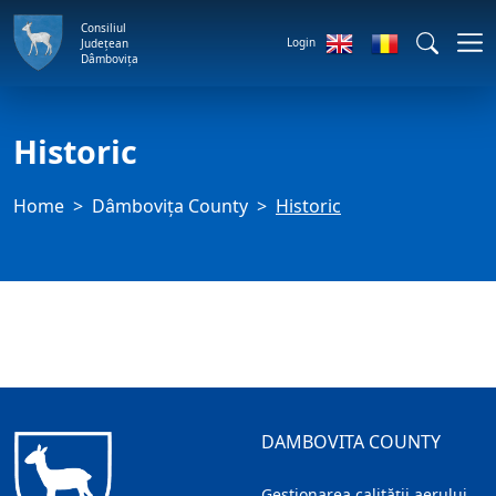
Consiliul
Login
Județean
Dâmbovița
Historic
Home
Dâmbovița County
Historic
DAMBOVITA COUNTY
Gestionarea calității aerului