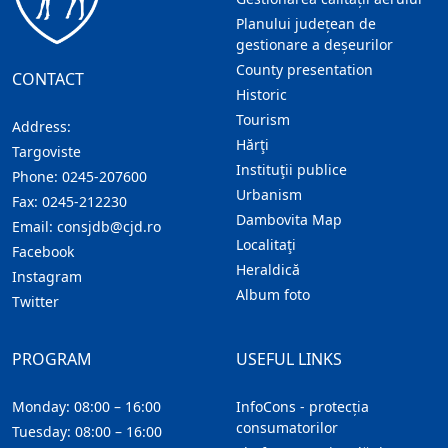
Planului județean de
gestionare a deșeurilor
County presentation
CONTACT
Historic
Tourism
Address:
Hărţi
Targoviste
Instituţii publice
Phone:
0245-207600
Urbanism
Fax:
0245-212230
Dambovita Map
Email:
consjdb@cjd.ro
Localitaţi
Facebook
Heraldică
Instagram
Album foto
Twitter
PROGRAM
USEFUL LINKS
Monday: 08:00 – 16:00
InfoCons - protecția
consumatorilor
Tuesday: 08:00 – 16:00