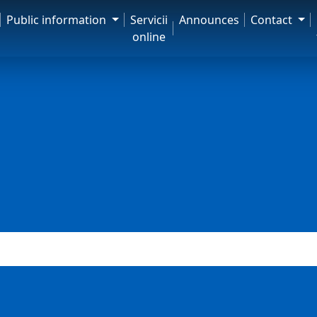
Public information
Servicii
Announces
Contact
online