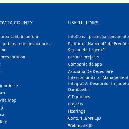
OVITA COUNTY
USEFUL LINKS
area calității aerului
InfoCons - protecția consumator
i județean de gestionare a
Platforma Națională de Pregătir
lor
Situații de Urgență
 presentation
Partner projects
c
Compania de apa
m
Asociatia De Dezvoltare
Intercomunitara "Management
Integrat Al Deseurilor In Judetu
ţii publice
Dambovita"
ism
CJD phones
ita Map
Projects
ţi
Hearings
ică
Conturi IBAN CJD
foto
Webmail CJD