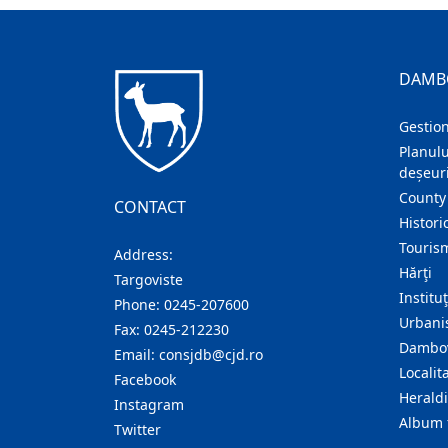
DAMB
Gestion
Planulu
deșeuri
County
CONTACT
Histori
Touris
Address:
Hărţi
Targoviste
Institu
Phone:
0245-207600
Urban
Fax:
0245-212230
Dambov
Email:
consjdb@cjd.ro
Localita
Facebook
Herald
Instagram
Album 
Twitter