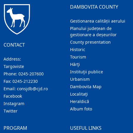
DAMBOVITA COUNTY
Gestionarea calității aerului
Planului județean de
gestionare a deșeurilor
County presentation
CONTACT
Historic
Tourism
Address:
Hărţi
Targoviste
Instituţii publice
Phone:
0245-207600
Urbanism
Fax:
0245-212230
Dambovita Map
Email:
consjdb@cjd.ro
Localitaţi
Facebook
Heraldică
Instagram
Album foto
Twitter
PROGRAM
USEFUL LINKS